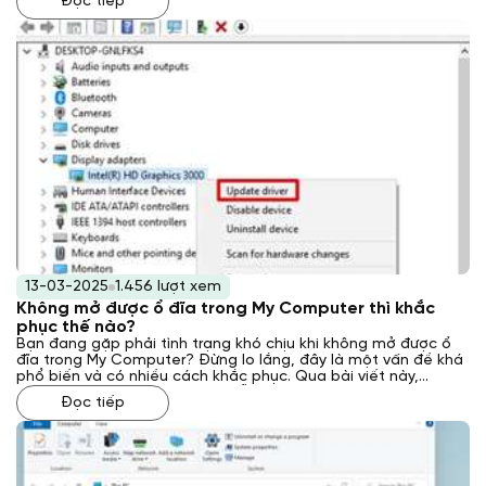
Đọc tiếp
đĩa CD trên máy tính bàn như thế nào? Laptop Khánh Trần sẽ
cung cấp cho bạn những hướng dẫn chi tiết và dễ hiểu nhất.
13-03-2025
1.456 lượt xem
Không mở được ổ đĩa trong My Computer thì khắc
phục thế nào?
Bạn đang gặp phải tình trạng khó chịu khi không mở được ổ
đĩa trong My Computer? Đừng lo lắng, đây là một vấn đề khá
phổ biến và có nhiều cách khắc phục. Qua bài viết này,
Laptop Khánh Trần sẽ hướng dẫn bạn từng bước một, từ
Đọc tiếp
những nguyên nhân đơn giản đến các giải pháp phức tạp hơn,
giúp bạn nhanh chóng lấy lại quyền truy cập vào dữ liệu quan
trọng của mình.