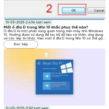
13-03-2025
2.434 lượt xem
Mất ổ đĩa D trong Win 10 khắc phục thế nào?
Ổ đĩa D là một phân vùng quan trọng trên máy tính Windows
10, thường được sử dụng để lưu trữ dữ liệu cá nhân, ứng dụng
và các tệp tin khác. Việc mất ổ đĩa D trong Win 10 có thể gây
ra nhiều bất tiện và lo lắng cho người dùng. Tuy nhiên, đừng
Đọc tiếp
quá lo lắng, Laptop Khánh Trần sẽ hướng dẫn bạn cách khắc
phục vấn đề này hiệu quả qua bài viết sau đây.
12-03-2025
3.161 lượt xem