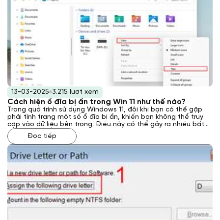
13-03-2025
3.215 lượt xem
Cách hiện ổ đĩa bị ẩn trong Win 11 như thế nào?
Trong quá trình sử dụng Windows 11, đôi khi bạn có thể gặp
phải tình trạng một số ổ đĩa bị ẩn, khiến bạn không thể truy
cập vào dữ liệu bên trong. Điều này có thể gây ra nhiều bất
tiện, đặc biệt khi bạn cần truy xuất các tệp tin quan trọng.
Đọc tiếp
Vậy cách hiện ổ đĩa bị ẩn trong Win 11 như thế nào? Laptop
Khánh Trần sẽ giải đáp cho bạn qua bài viết này.