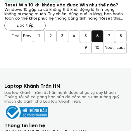
Reset Win 10 khi không vào được Win như thế nào?
Windows 10 gặp sự cố không thể khởi động là tình trạng
không ai mong muốn. Tuy nhiên, đừng quá lo lắng, bạn hoàn
toàn có thể khôi phục hệ thống bằng tính năng "Reset this
PC" ngay cả khi không thể đăng nhập. Laptop Khánh Trần sẽ
Đọc tiếp
hướng dẫn bạn cách reset Win 10 khi không vào được Win,
giúp bạn nhanh chóng đưa máy tính trở lại trạng thái hoạt
động bình thường.
First
Prev
1
2
3
4
5
6
7
8
9
10
Next
Last
Laptop Khánh Trần HN
Laptop Khánh Trần rất hân hạnh được phục vụ quý khách.
Chúng tôi sẽ cố gắng hơn nữa để cảm ơn sự tin tưởng quý
khách đã dành cho Laptop Khánh Trần.
Thông tin liên hệ