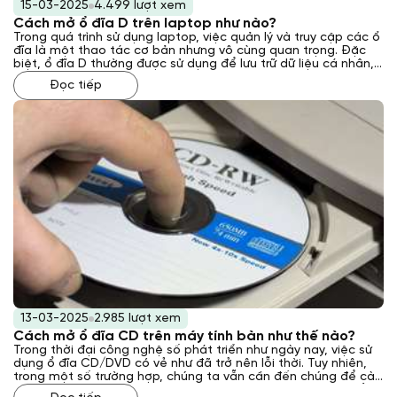
15-03-2025
4.499 lượt xem
Cách mở ổ đĩa D trên laptop như nào?
Trong quá trình sử dụng laptop, việc quản lý và truy cập các ổ
đĩa là một thao tác cơ bản nhưng vô cùng quan trọng. Đặc
biệt, ổ đĩa D thường được sử dụng để lưu trữ dữ liệu cá nhân,
phần mềm hoặc các tệp tin quan trọng khác. Tuy nhiên,
Đọc tiếp
không phải ai cũng nắm rõ cách thức để mở và truy cập ổ đĩa
này một cách nhanh chóng và hiệu quả. Vì vậy, Laptop Khánh
Trần sẽ hướng dẫn bạn cách mở ổ đĩa D trên laptop, giúp bạn
quản lý dữ liệu một cách thuận tiện nhất.
13-03-2025
2.985 lượt xem
Cách mở ổ đĩa CD trên máy tính bàn như thế nào?
Trong thời đại công nghệ số phát triển như ngày nay, việc sử
dụng ổ đĩa CD/DVD có vẻ như đã trở nên lỗi thời. Tuy nhiên,
trong một số trường hợp, chúng ta vẫn cần đến chúng để cài
đặt phần mềm, xem phim hoặc nghe nhạc. Vậy, cách mở ổ