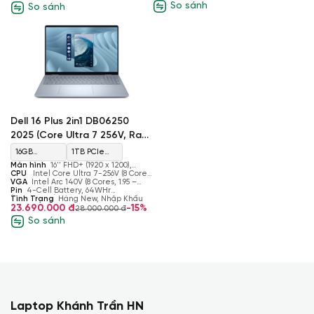
So sánh
So sánh
Dell 16 Plus 2in1 DB06250
2025 (Core Ultra 7 256V, Ram
16GB, SSD 1TB, Intel Arc
16GB
1TB PCIe
140V, Màn 16'' FHD+ Touch)
Màn hình
16'' FHD+ (1920 x 1200),
LPDDR5x
Gen4 M.2
Touch, 16:10, 300nits, WVA Display with
CPU
Intel Core Ultra 7-256V (8 Cores,
ComfortView
Upto 4.8GHz, 47 TOPS NPU)
VGA
Intel Arc 140V (8 Cores, 1.95 –
8533MHz
SSD
2.05 GHz)
Pin
4-Cell Battery, 64WHr
(Integrated)
Tình Trạng
Hàng New, Nhập Khẩu
23.690.000 đ
-15%
28.000.000 đ
So sánh
Laptop Khánh Trần HN