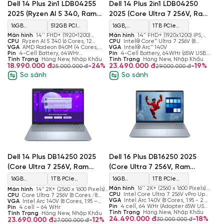
Dell 14 Plus 2in1 LDB04255
Dell 14 Plus 2in1 LDB04250
2025 (Ryzen AI 5 340, Ram
2025 (Core Ultra 7 256V, Ram
16GB, SSD 512GB, AMD
16GB, SSD 1TB, Intel Arc
16GB
512GB PCIe
16GB,
1TB PCIe
Radeon 840M, Màn 14'' FHD+
140V, Màn 14'' FHD+ Touch)
Màn hình
14'' FHD+ (1920×1200)
Màn hình
14" FHD+ (1920x1200) IPS,
LPDDR5x
Gen4 M.2
LPDDR5X,
Gen4 M.2
Touch, 16:10, 300nits, WVA Display with
CPU
Ryzen AI 5 340 (6 Cores, 12
Touch, 300nits WVA Display with
CPU
Intel® Core™ Ultra 7 256V (8
Touch)
ComfortView
Threads, 22 MB Cache, up to 4.8GHz
VGA
AMD Radeon 840M (4 Cores,
ComfortView, 16:10
Cores, 8 Threads, 2.2 GHz Base, 4.8
VGA
Intel® Arc™ 140V
7500 MT/s
SSD
8533MT/s
SSD
Turbo)
2900 MHz)
Pin
4-Cell Battery, 64WHr
GHz Turbo, 12MB Cache)
Pin
4-Cell Battery, 64WHr (65W USB
(Integrated)
Tình Trạng
Hàng New, Nhập Khẩu
Type-C)
Tình Trạng
Hàng New, Nhập Khẩu
18.990.000 đ
-24%
23.490.000 đ
-19%
25.000.000 đ
29.000.000 đ
So sánh
So sánh
Dell 16 Plus DB16250 2025
Dell 14 Plus DB14250 2025
(Core Ultra 7 256V, Ram
(Core Ultra 7 256V, Ram
16GB, SSD 1TB, Intel Arc
16GB, SSD 1TB, Intel Arc
16GB
1TB PCIe
16GB
1TB PCIe
140V, Màn 16'' 2K+)
140V, Màn 14'' 2K+)
Màn hình
16'' 2K+ (2560 x 1600 Pixels),
Màn hình
14″ 2K+ (2560 x 1600 Pixels),
LPDDR5x
Gen4 M.2
LPDDR5x
Gen4 M.2
IPS, 120Hz, 300 nits, 100% sRGB, Anti
CPU
Intel Core Ultra 7 256V vPro Up
WVA/IPS, 60 Hz, 300 nits, Anti Glare
CPU
Core Ultra 7 256V (8 Cores /8
glare
To 4.8GHz (8 Cores, 8 Threads, 12MB
VGA
Intel Arc 140V (8 Cores, 1.95 - 2.05
Threads, 12MB Cache, up to 4.80
VGA
Intel Arc 140V (8 Cores, 1.95 –
8533MHz
SSD
8533MT/s
SSD
Cache)
GHz)
Pin
4 cell, 64 WHr (Adapter 65W USB-
GHz)
2.05 GHz)
Pin
4 cell – 64 WHr
C)
Tình Trạng
Hàng New, Nhập Khẩu
Tình Trạng
Hàng New, Nhập Khẩu
24.490.000 đ
-18%
30.000.000 đ
23.690.000 đ
-12%
27.000.000 đ