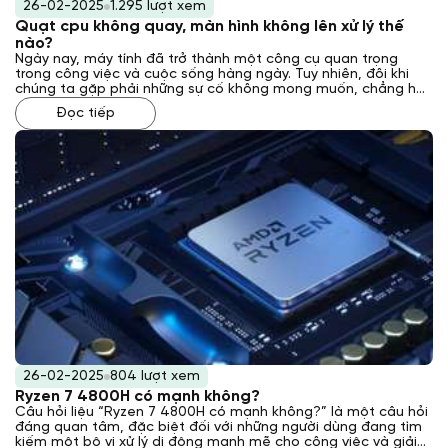
26-02-2025
1.295 lượt xem
Quạt cpu không quay, màn hình không lên xử lý thế
nào?
Ngày nay, máy tính đã trở thành một công cụ quan trọng
trong công việc và cuộc sống hàng ngày. Tuy nhiên, đôi khi
chúng ta gặp phải những sự cố không mong muốn, chẳng hạn
như quạt CPU không quay và màn hình không lên. Vậy, khi gặp
Đọc tiếp
phải tình huống lỗi này, chúng ta cần phải làm gì? Trong bài
viết sau đây, Laptop Khánh Trần sẽ cùng bạn tìm hiểu về các
nguyên nhân gây ra lỗi quạt CPU không quay, màn hình không
lên và cách xử lý hiệu quả để khắc phục sự cố này.
26-02-2025
804 lượt xem
Ryzen 7 4800H có mạnh không?
Câu hỏi liệu “Ryzen 7 4800H có mạnh không?” là một câu hỏi
đáng quan tâm, đặc biệt đối với những người dùng đang tìm
kiếm một bộ vi xử lý di động mạnh mẽ cho công việc và giải