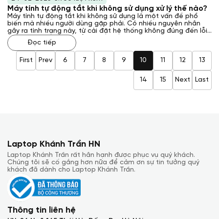
Máy tính tự động tắt khi không sử dụng xử lý thế nào?
Máy tính tự động tắt khi không sử dụng là một vấn đề phổ
biến mà nhiều người dùng gặp phải. Có nhiều nguyên nhân
gây ra tình trạng này, từ cài đặt hệ thống không đúng đến lỗi
phần cứng. Việc tìm hiểu và khắc phục sự cố này không chỉ
Đọc tiếp
giúp máy tính hoạt động ổn định hơn mà còn bảo vệ dữ liệu
quan trọng của người dùng. Trong bài viết này, Laptop Khánh
Trần sẽ giải đáp cho bạn về các nguyên nhân phổ biến gây ra
First
Prev
6
7
8
9
10
11
12
13
hiện tượng máy tính tự động tắt và các biện pháp xử lý hiệu
quả để khắc phục vấn đề này.
14
15
Next
Last
Laptop Khánh Trần HN
Laptop Khánh Trần rất hân hạnh được phục vụ quý khách.
Chúng tôi sẽ cố gắng hơn nữa để cảm ơn sự tin tưởng quý
khách đã dành cho Laptop Khánh Trần.
Thông tin liên hệ