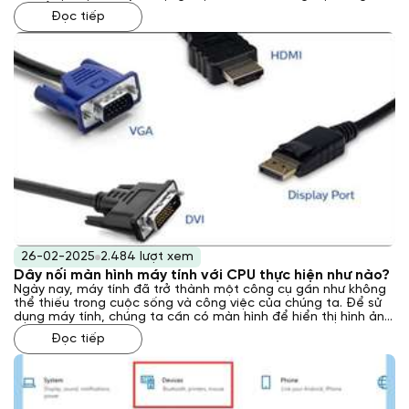
trí. Để trả lời câu hỏi này, chúng ta cần xem xét nhiều yếu tố,
Đọc tiếp
bao gồm những phân tích về thông số kỹ thuật. Qua bài viết
này, Laptop Khánh Trần sẽ đi sâu vào phân tích sức mạnh của
Ryzen 7 4800H, giúp bạn có cái nhìn tổng quan và đưa ra
quyết định phù hợp.
26-02-2025
2.484 lượt xem
Dây nối màn hình máy tính với CPU thực hiện như nào?
Ngày nay, máy tính đã trở thành một công cụ gần như không
thể thiếu trong cuộc sống và công việc của chúng ta. Để sử
dụng máy tính, chúng ta cần có màn hình để hiển thị hình ảnh
và thông tin. Vậy dây nối màn hình máy tính với CPU được
Đọc tiếp
thực hiện như nào? Laptop Khánh Trần sẽ giải đáp cho bạn
qua bài viết này.