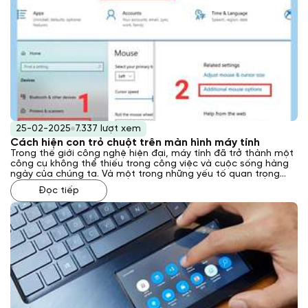
25-02-2025
7.337 lượt xem
Cách hiện con trỏ chuột trên màn hình máy tính
Trong thế giới công nghệ hiện đại, máy tính đã trở thành một
công cụ không thể thiếu trong công việc và cuộc sống hàng
ngày của chúng ta. Và một trong những yếu tố quan trọng
giúp chúng ta tương tác với máy tính chính là con trỏ chuột.
Đọc tiếp
Tuy nhiên, đôi khi con trỏ chuột có thể biến mất một cách bí
ẩn, gây khó khăn cho người dùng. Vậy cách hiện con trỏ chuột
trên màn hình máy tính như thế nào? Laptop Khánh Trần sẽ
giải đáp cho bạn qua bài viết này.