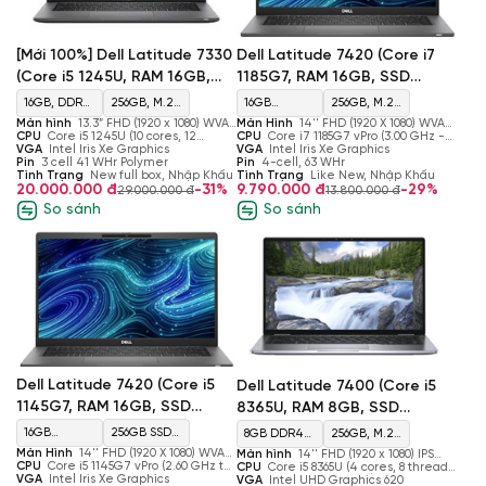
[Mới 100%] Dell Latitude 7330
Dell Latitude 7420 (Core i7
(Core i5 1245U, RAM 16GB,
1185G7, RAM 16GB, SSD
SSD 256GB, Intel Iris Xe
256GB, Intel Iris Xe Graphics,
16GB, DDR4,
256GB, M.2,
16GB
256GB, M.2,
Graphics, Màn 13.3’’ FHD)
Màn 14'' FHD)
Màn hình
13.3” FHD (1920 x 1080) WVA
Màn Hình
14'' FHD (1920 X 1080) WVA
3200 MHz,
PCIe NVMe,
LPDDR4x
PCIe NVMe,
Non-Touch, 400 nits, 16:9, sRGB 100%,
CPU
Core i5 1245U (10 cores, 12
60Hz, 400 nits, Anti-glare, Non-touch
CPU
Core i7 1185G7 vPro (3.00 GHz -
Anti-glare
threads, 1.60 GHz - 4.40 GHz, 12MB
VGA
Intel Iris Xe Graphics
4.80 GHz, 4 Cores, 8 Threads, 12 MB
VGA
Intel Iris Xe Graphics
Max 32GB
SSD
3733 MHz
SSD
Cache)
Pin
3 cell 41 WHr Polymer
Cache)
Pin
4-cell, 63 WHr
Tình Trạng
New full box, Nhập Khẩu
Tình Trạng
Like New, Nhập Khẩu
20.000.000 đ
-31%
9.790.000 đ
-29%
29.000.000 đ
13.800.000 đ
So sánh
So sánh
Dell Latitude 7420 (Core i5
Dell Latitude 7400 (Core i5
1145G7, RAM 16GB, SSD
8365U, RAM 8GB, SSD
256GB, Intel Iris Xe Graphics,
256GB, Intel UHD Graphics
16GB
256GB SSD
8GB DDR4
256GB, M.2,
Màn 14’' FHD)
620, Màn 14'' FHD )
Màn Hình
14'' FHD (1920 X 1080) WVA
Màn hình
14'' FHD (1920 x 1080) IPS
LPDDR4x
M.2 2280
2133MHz
PCIe NVMe,
60Hz, 400 nits, Anti-glare, Non-touch
CPU
Core i5 1145G7 vPro (2.60 GHz to
Non-touch
CPU
Core i5 8365U (4 cores, 8 threads,
4.40 GHz, 4 Cores, 8 Threads, 12 MB
VGA
Intel Iris Xe Graphics
1.6 GHz - 4.1 GHz, 6 MB )
VGA
Intel UHD Graphics 620
3733 MHz
PCIe Gen3
Max 32GB
SSD