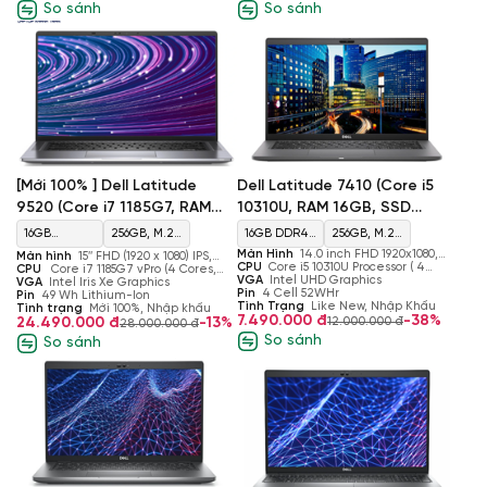
So sánh
So sánh
Dell Latitude 7410 (Core i5
[Mới 100% ] Dell Latitude
10310U, RAM 16GB, SSD
9520 (Core i7 1185G7, RAM
256GB, Intel UHD Graphics,
16GB, SSD 256GB, Màn 15''
16GB DDR4
256GB, M.2,
16GB
256GB, M.2,
Màn 14'' FHD)
FHD)
Màn Hình
14.0 inch FHD 1920x1080,
Màn hình
15″ FHD (1920 x 1080) IPS,
2666 MHz
PCIe NVMe,
LPDDR4x
PCIe NVMe,
300 nits, NTSC 72%
CPU
Core i5 10310U Processor ( 4
Anti-Glare, 400 Nits
CPU
Core i7 1185G7 vPro (4 Cores,
Cores, 8 Threas, 1.70 GHz - 4.40 GHz,
VGA
Intel UHD Graphics
12MB Cache, up to 4.8GHz Max Turbo
VGA
Intel Iris Xe Graphics
SSD
4266MHz
SSD
6MB Cache)
Pin
4 Cell 52WHr
Frequency)
Pin
49 Wh Lithium-Ion
Tình Trạng
Like New, Nhập Khẩu
Tình trạng
Mới 100%, Nhập khẩu
7.490.000 đ
-38%
12.000.000 đ
24.490.000 đ
-13%
28.000.000 đ
So sánh
So sánh