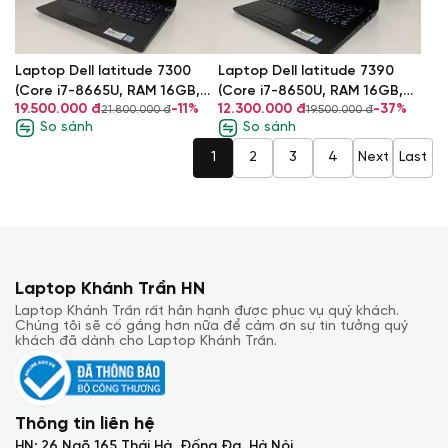
Laptop Dell latitude 7300
Laptop Dell latitude 7390
(Core i7-8665U, RAM 16GB,
(Core i7-8650U, RAM 16GB,
19.500.000 đ
-11%
12.300.000 đ
-37%
21.800.000 đ
19.500.000 đ
SSD 512GB, VGA Intel UHD
SSD 512GB, VGA Intel UHD
So sánh
So sánh
Graphics 620, Màn 13,3 inch
Graphics 620, Màn 13,3 inch
FHD)
FHD Touch)
1
2
3
4
Next
Last
Laptop Khánh Trần HN
Laptop Khánh Trần rất hân hạnh được phục vụ quý khách.
Chúng tôi sẽ cố gắng hơn nữa để cảm ơn sự tin tưởng quý
khách đã dành cho Laptop Khánh Trần.
Thông tin liên hệ
HN: 26 Ngõ 165 Thái Hà, Đống Đa, Hà Nội