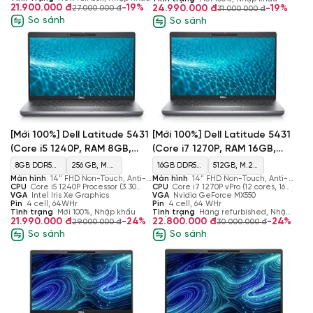
Onboard
21.900.000 đ
-19%
24.990.000 đ
-19%
27.000.000 đ
31.000.000 đ
So sánh
So sánh
[Mới 100%] Dell Latitude 5431
[Mới 100%] Dell Latitude 5431
(Core i7 1270P, RAM 16GB,
(Core i5 1240P, RAM 8GB,
SSD 512GB, NVIDIA MX550,
SSD 256GB, Intel Iris Xe
16GB DDR5
512GB, M.2
8GB DDR5
256 GB, M.2
Màn 14’’ FHD)
Graphics, Màn 14’’ FHD)
Màn hình
14" FHD Non-Touch, Anti-
Màn hình
14" FHD Non-Touch, Anti-
4800 MHz
2230, PCIe
4800 MHz
2230, PCIe
Glare, IPS,RGB
CPU
Core i7 1270P vPro (12 cores, 16
Glare, IPS,RGB
CPU
Core i5 1240P Processor (3.30
threads, up to 4.80 GHz, 18 MB Cache)
VGA
Nvidia GeForce MX550
GHz - 4.40 GHz, 12 Cores, 16
VGA
Intel Iris Xe Graphics
NVMe, SSD
NVMe, SSD
Pin
4 cell, 64 WHr
Threads, 12MB Cache)
Pin
4 cell, 64WHr
Tình trạng
Hàng refurbished, Nhập
Tình trạng
Mới 100%, Nhập khẩu
Khẩu
22.800.000 đ
-24%
21.990.000 đ
-24%
30.000.000 đ
29.000.000 đ
So sánh
So sánh