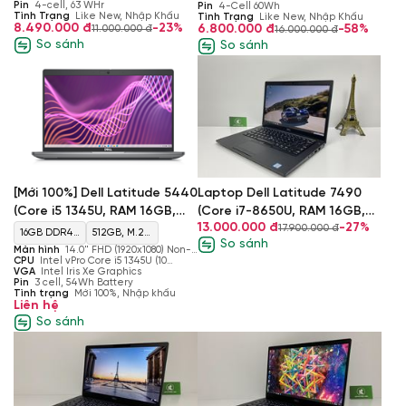
Cache)
Pin
4-cell, 63 WHr
Pin
4-Cell 60Wh
Tình Trạng
Like New, Nhập Khẩu
Tình Trạng
Like New, Nhập Khẩu
8.490.000 đ
-23%
6.800.000 đ
-58%
11.000.000 đ
16.000.000 đ
So sánh
So sánh
Laptop Dell Latitude 7490
[Mới 100%] Dell Latitude 5440
(Core i7-8650U, RAM 16GB,
(Core i5 1345U, RAM 16GB,
13.000.000 đ
-27%
17.900.000 đ
SSD 512GB, Intel UHD
SSD 512GB, Intel Iris Xe
16GB DDR4
512GB, M.2,
So sánh
Graphics 620, 14 inch FHD
Graphics, Màn 14’’ FHD)
Màn hình
14.0" FHD (1920x1080) Non-
3200 MHz
PCIe NVMe,
Touch, AG, IPS, 400 nits, SLP,
CPU
Intel vPro Core i5 1345U (10
IPS)
ComfView+
cores, 12 threads, up to 4.70 GHz,
VGA
Intel Iris Xe Graphics
Max 64GB
SSD
12MB Cache)
Pin
3 cell, 54Wh Battery
Tình trạng
Mới 100%, Nhập khẩu
Liên hệ
So sánh