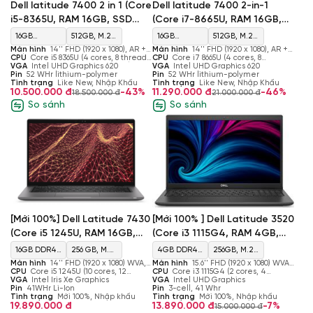
Dell latitude 7400 2 in 1 (Core
Dell latitude 7400 2-in-1
i5-8365U, RAM 16GB, SSD
(Core i7-8665U, RAM 16GB,
512GB, Intel UHD Graphics
SSD 512GB, Intel UHD
16GB
512GB, M.2,
16GB
512GB, M.2,
620, Màn 14'' FHD Touch)
Graphics 620, Màn 14'' FHD
Màn hình
14'' FHD (1920 x 1080), AR +
Màn hình
14'' FHD (1920 x 1080), AR +
LPDDR3
PCIe NVMe,
LPDDR3
PCIe NVMe,
AS (16:9) WVA SLP Narrow order, Touch,
CPU
Core i5 8365U (4 cores, 8 threads,
AS (16:9) WVA SLP Narrow order, Touch,
CPU
Core i7 8665U (4 cores, 8
Touch)
60Hz
1.60 GHz - 4.10 GHz, 6MB Cache)
VGA
Intel UHD Graphics 620
60Hz
threads, 1.90 GHz - 4.80 Ghz, 8MB
VGA
Intel UHD Graphics 620
2133 MHz
SSD
2133 MHz
SSD
Pin
52 WHr lithium-polymer
Cache)
Pin
52 WHr lithium-polymer
Tình trạng
Like New, Nhập Khẩu
Tình trạng
Like New, Nhập Khẩu
Max 32GB
Max 32GB
10.500.000 đ
-43%
11.290.000 đ
-46%
18.500.000 đ
21.000.000 đ
So sánh
So sánh
[Mới 100% ] Dell Latitude 3520
[Mới 100%] Dell Latitude 7430
(Core i3 1115G4, RAM 4GB,
(Core i5 1245U, RAM 16GB,
SSD 256GB, Màn 15.6'' FHD)
SSD 256GB, Màn 14” FHD)
4GB DDR4
256GB, M.2,
16GB DDR4
256 GB, M.2,
Màn hình
15.6'' FHD (1920 x 1080) WVA,
Màn hình
14'' FHD (1920 x 1080) WVA,
3200 MHz
PCIe NVMe,
3200MHz
PCIe NVMe,
250 nits, 60 Hz, Anti-glare
CPU
Core i3 1115G4 (2 cores, 4
60 Hz, 16:9, 300 nits, 100% sRGB
CPU
Core i5 1245U (10 cores, 12
threads, 2.40 GHz to 3.40 GHz, 4MB
VGA
Intel UHD Graphics
threads, 1.60 GHz - 4.40 GHz, 12MB
VGA
Intel Iris Xe Graphics
Max 64 GB
SSD
SSD
Cache)
Pin
3-cell, 41 Whr
Cache)
Pin
41WHr Li-Ion
Tình trạng
Mới 100%, Nhập khẩu
Tình trạng
Mới 100%, Nhập khẩu
13.890.000 đ
-7%
19.890.000 đ
15.000.000 đ