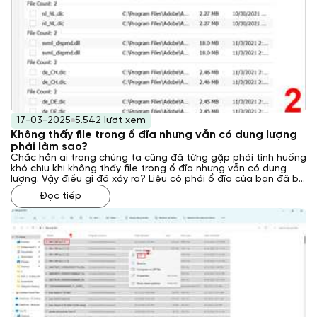
17-03-2025
5.542 lượt xem
Không thấy file trong ổ đĩa nhưng vẫn có dung lượng
phải làm sao?
Chắc hẳn ai trong chúng ta cũng đã từng gặp phải tình huống
khó chịu khi không thấy file trong ổ đĩa nhưng vẫn có dung
lượng. Vậy điều gì đã xảy ra? Liệu có phải ổ đĩa của bạn đã bị
hỏng, hay dữ liệu đã bị mất? Đừng lo lắng, trong bài viết này,
Đọc tiếp
Laptop Khánh Trần sẽ cùng tìm hiểu nguyên nhân và cách
khắc phục tình trạng này.