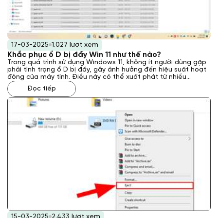
17-03-2025
1.027 lượt xem
Khắc phục ổ D bị đầy Win 11 như thế nào?
Trong quá trình sử dụng Windows 11, không ít người dùng gặp
phải tình trạng ổ D bị đầy, gây ảnh hưởng đến hiệu suất hoạt
động của máy tính. Điều này có thể xuất phát từ nhiều
nguyên nhân khác nhau, từ việc lưu trữ quá nhiều dữ liệu cá
Đọc tiếp
nhân đến sự tích tụ của các tệp tin tạm thời và rác hệ thống.
Vậy cách khắc phục ổ D bị đầy Win 11 như thế nào? Laptop
Khánh Trần sẽ giải đáp cho bạn qua bài viết này.
15-03-2025
2.433 lượt xem