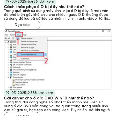
19-03-2025
6.486 lượt xem
Cách khắc phục ổ D bị đầy như thế nào?
Trong quá trình sử dụng máy tính, việc ổ D bị đầy là một vấn
đề phổ biến gây khó chịu cho nhiều người. Ổ D thường được
sử dụng để lưu trữ dữ liệu cá nhân như hình ảnh, video, tài liệu,
v.v. Khi ổ D đầy, máy tính sẽ hoạt động chậm chạp, thậm chí
Đọc tiếp
không thể lưu trữ thêm dữ liệu mới. Vậy cách khắc phục ổ D bị
đầy như thế nào? Laptop Khánh Trần sẽ giải đáp cho bạn qua
bài viết này.
19-03-2025
2.588 lượt xem
Cài driver cho ổ đĩa DVD Win 10 như thế nào?
Trong thời đại công nghệ số phát triển mạnh mẽ, việc sử
dụng ổ đĩa DVD vẫn đóng vai trò quan trọng trong nhiều lĩnh
vực, từ giải trí, học tập đến công việc. Tuy nhiên, đôi khi người
dùng gặp phải tình trạng máy tính Windows 10 không nhận