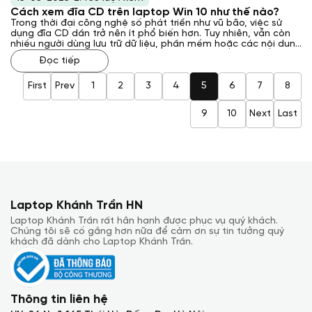
Cách xem đĩa CD trên laptop Win 10 như thế nào?
Trong thời đại công nghệ số phát triển như vũ bão, việc sử
dụng đĩa CD dần trở nên ít phổ biến hơn. Tuy nhiên, vẫn còn
nhiều người dùng lưu trữ dữ liệu, phần mềm hoặc các nội dung
đa phương tiện khác trên đĩa CD. Vậy, cách xem đĩa CD trên
Đọc tiếp
laptop Win 10 như thế nào? Laptop Khánh Trần sẽ cung cấp
cho bạn những hướng dẫn chi tiết và dễ hiểu nhất để thực
hiện việc này.
First
Prev
1
2
3
4
5
6
7
8
9
10
Next
Last
Laptop Khánh Trần HN
Laptop Khánh Trần rất hân hạnh được phục vụ quý khách.
Chúng tôi sẽ cố gắng hơn nữa để cảm ơn sự tin tưởng quý
khách đã dành cho Laptop Khánh Trần.
Thông tin liên hệ