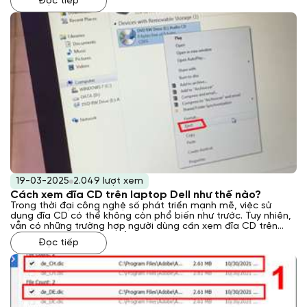
Đọc tiếp
diện hoặc không thể đọc được đĩa DVD, gây ra nhiều bất tiện.
Một trong những nguyên nhân phổ biến là do thiếu hoặc driver
ổ đĩa DVD bị lỗi thời. Laptop Khánh Trần sẽ hướng dẫn cách
cài driver cho ổ đĩa DVD Win 10, giúp bạn khắc phục sự cố và
sử dụng ổ đĩa một cách hiệu quả.
19-03-2025
2.049 lượt xem
Cách xem đĩa CD trên laptop Dell như thế nào?
Trong thời đại công nghệ số phát triển mạnh mẽ, việc sử
dụng đĩa CD có thể không còn phổ biến như trước. Tuy nhiên,
vẫn có những trường hợp người dùng cần xem đĩa CD trên
laptop Dell của mình, chẳng hạn như khi muốn xem lại những
Đọc tiếp
dữ liệu cũ, nghe nhạc hoặc cài đặt phần mềm. Laptop Khánh
Trần sẽ hướng dẫn bạn cách xem đĩa CD trên laptop Dell một
cách dễ dàng và nhanh chóng qua bài viết này.