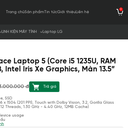
0
Trang chủ
Sản phẩm
Tin tức
Giới thiệu
Liên hệ
LINH KIỆN MÁY TÍNH
Laptop LG
ace Laptop 5 (Core i5 1235U, RAM
 Intel Iris Xe Graphics, Màn 13.5”
3.000.000 đ
Trả giá
Me, SSD
6 x 1504 (201 PPI), Touch with Dolby Vision, 3:2, Gorilla Glass
, 12 Threads, 1.30 GHz - 4.40 GHz, 12MB Cache)
 device usage
hẩu
nh