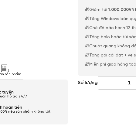
🎁Giảm tới
1.000.000VN
🎁Tặng Windows bản qu
🎁Chế độ bảo hành 12 t
🎁Tặng balo hoặc túi xác
🎁Chuột quang không dâ
🎁Tặng gói cài đặt + vệ 
🎁Miễn phí giao hàng to
tin sản phẩm
Số lượng
ực tuyến
luôn hỗ trợ 24/7
h hoàn tiền
100% nếu sản phẩm không tốt