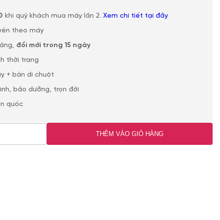
Đ
khi quý khách mua máy lần 2.
Xem chi tiết tại đây
yền theo máy
háng,
đổi mới trong 15 ngày
h thời trang
y + bàn di chuột
sinh, bảo dưỡng, trọn đời
àn quốc
THÊM VÀO GIỎ HÀNG