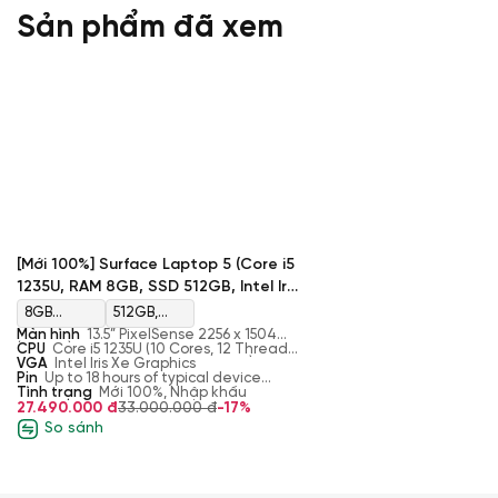
Sản phẩm đã xem
[Mới 100%] Surface Laptop 5 (Core i5
1235U, RAM 8GB, SSD 512GB, Intel Iris
Xe Graphics, Màn 13.5” PixelSense)
8GB
512GB,
Màn hình
13.5” PixelSense 2256 x 1504
LPDDR5x
M.2, PCIe
(201 PPI), Touch with Dolby Vision, 3:2,
CPU
Core i5 1235U (10 Cores, 12 Threads,
Gorilla Glass
1.30 GHz - 4.40 GHz, 12MB Cache)
VGA
Intel Iris Xe Graphics
6400 MHz
NVMe, SSD
Pin
Up to 18 hours of typical device
usage
Tình trạng
Mới 100%, Nhập khẩu
27.490.000 đ
33.000.000 đ
-17%
So sánh