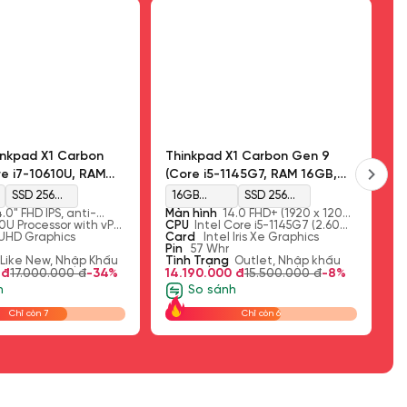
inkpad X1 Carbon
Thinkpad X1 Carbon Gen 9
Th
e i7-10610U, RAM
(Core i5-1145G7, RAM 16GB,
8
256GB, Intel UHD
SSD 256GB, Intel Iris Xe
A
SSD 256GB
16GB
SSD 256GB
Màn 14'' FHD)
Graphics, Màn 14'' FHD+)
2
4.0" FHD IPS, anti-
Màn hình
14.0 FHD+ (1920 x 1200)
M
M.2 PCIe
LPDDR4x
M.2 PCIe
ower, 400 nits
10U Processor with vPro
IPS, anti-glare, low-power, 400
CPU
Intel Core i5-1145G7 (2.60
b
C
 GHz, 4 Cores, 8
 UHD Graphics
nits
GHz, up to 4.40 GHz with Turbo
Card
Intel Iris Xe Graphics
d
t
V
NVMe
Onboard
NVMe
 MB Cache)
Boost, 4 Cores, 8 Threads, 8MB
Pin
57 Whr
9
1
P
Like New, Nhập Khẩu
Cache)
Tình Trạng
Outlet, Nhập khẩu
T
 đ
17.000.000 đ
-34%
14.190.000 đ
15.500.000 đ
-8%
K
1
h
So sánh
Chỉ còn 7
Chỉ còn 6