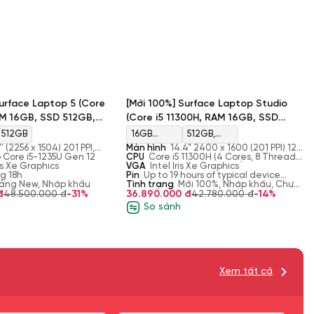
Surface Laptop 5 (Core
[Mới 100%] Surface Laptop Studio
AM 16GB, SSD 512GB,
(Core i5 11300H, RAM 16GB, SSD
Graphics, Màn 13.5'' 2.2K)
512GB, Intel Iris Xe Graphics, Màn
512GB
16GB
512GB,
14.4” PixelSense)
'' (2256 x 1504) 201 PPI,
Màn hình
14.4” 2400 x 1600 (201 PPI) 120
LPDDR4x
M.2, PCIe
ative pen support, Corning
o Core i5-1235U Gen 12
Hz PixelSense™ Flow, Touch with Dolby
CPU
Core i5 11300H (4 Cores, 8 Threads,
5, glossy: yes, 60 Hz
ris Xe Graphics
Vision, 500 nits
3.11 GHz to 4.40 GHz, 8 MB)
VGA
Intel Iris Xe Graphics
4267MHz
NVMe, SSD
g 18h
Pin
Up to 19 hours of typical device
àng New, Nhập khẩu
usage
Tình trạng
Mới 100%, Nhập khẩu, Chưa
đ
48.500.000 đ
-31%
bao gồm phím
36.890.000 đ
42.780.000 đ
-14%
So sánh
Xem tất cả