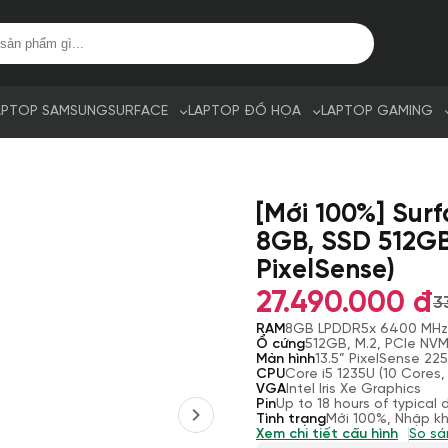
APTOP SAMSUNG
SURFACE
LAPTOP ĐỒ HỌA
LAPTOP GAMING
[Mới 100%] Surf
8GB, SSD 512GB,
PixelSense)
27.490.000 đ
3
RAM
8GB LPDDR5x 6400 MHz
Ổ cứng
512GB, M.2, PCIe NV
Màn hình
13.5” PixelSense 225
CPU
Core i5 1235U (10 Cores
VGA
Intel Iris Xe Graphics
Pin
Up to 18 hours of typical
Tình trạng
Mới 100%, Nhập k
Xem chi tiết cấu hình
So sá