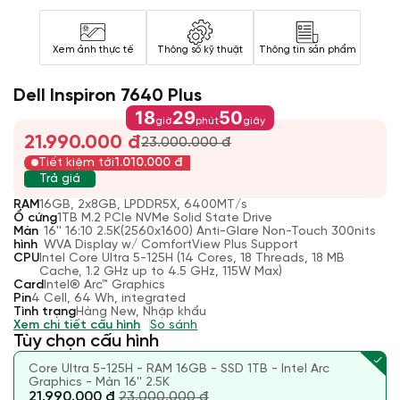
Xem ảnh thực tế
Thông số kỹ thuật
Thông tin sản phẩm
Dell Inspiron 7640 Plus
18
29
50
giờ
phút
giây
21.990.000 đ
23.000.000 đ
Tiết kiệm tới
1.010.000 đ
Trả giá
RAM
16GB, 2x8GB, LPDDR5X, 6400MT/s
Ổ cứng
1TB M.2 PCIe NVMe Solid State Drive
Màn
16'' 16:10 2.5K(2560x1600) Anti-Glare Non-Touch 300nits
hình
WVA Display w/ ComfortView Plus Support
CPU
Intel Core Ultra 5-125H (14 Cores, 18 Threads, 18 MB
Cache, 1.2 GHz up to 4.5 GHz, 115W Max)
Card
Intel® Arc™ Graphics
Pin
4 Cell, 64 Wh, integrated
Tình trạng
Hàng New, Nhập khẩu
Xem chi tiết cấu hình
So sánh
Tùy chọn cấu hình
Core Ultra 5-125H - RAM 16GB - SSD 1TB - Intel Arc
Graphics - Màn 16'' 2.5K
21.990.000 đ
23.000.000 đ