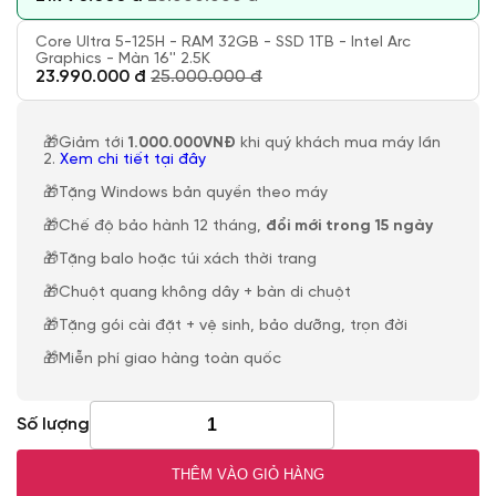
Core Ultra 5-125H - RAM 32GB - SSD 1TB - Intel Arc
Graphics - Màn 16'' 2.5K
23.990.000 đ
25.000.000 đ
🎁Giảm tới
1.000.000VNĐ
khi quý khách mua máy lần
2.
Xem chi tiết tại đây
🎁Tặng Windows bản quyền theo máy
🎁Chế độ bảo hành 12 tháng,
đổi mới trong 15 ngày
🎁Tặng balo hoặc túi xách thời trang
🎁Chuột quang không dây + bàn di chuột
🎁Tặng gói cài đặt + vệ sinh, bảo dưỡng, trọn đời
🎁Miễn phí giao hàng toàn quốc
Số lượng
THÊM VÀO GIỎ HÀNG