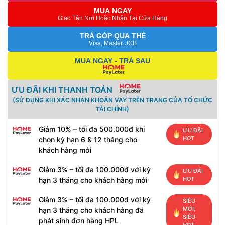
MUA NGAY
Giao Tận Nơi Hoặc Nhận Tại Cửa Hàng
TRẢ GÓP QUA THẺ
Visa, Master, JCB
MUA NGAY - TRẢ SAU
ƯU ĐÃI KHI THANH TOÁN
(SỬ DỤNG KHI XÁC NHẬN KHOẢN VAY TRÊN TRANG CỦA TỔ CHỨC
TÀI CHÍNH)
Giảm 10% – tối đa 500.000đ khi
ƯU ĐÃI
HOT
chọn kỳ hạn 6 & 12 tháng cho
khách hàng mới
Giảm 3% – tối đa 100.000đ với kỳ
ƯU ĐÃI
HOT
hạn 3 tháng cho khách hàng mới
Giảm 3% – tối đa 100.000đ với kỳ
SIÊU
MỚI,
hạn 3 tháng cho khách hàng đã
SIÊU
phát sinh đơn hàng HPL
HOT