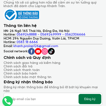
Chúng tôi sẽ cố gắng hơn nữa để cảm ơn sự tin tưởng quý
khách đã dành cho Laptop Khánh Trần.
Thông tin liên hệ
HN: 26 Ngõ 165 Thái Hà, Đống Đa, Hà Nội
Hotline:
0569248888 - 0569249999 - 0562306666
HCM: 294 Nguyễn Duy Dương, Vườn Lài, TPHCM
Hotline:
0583 18 6666
Email:
khanh.prolap126@gmail.com
Social network:
Chính sách và Quy định
Chính sách giao hàng và kiểm hàng
Chính sách đổi trả
Chính sách thanh toán
Chính sách bảo hành
Kết Nối Linh Hoạt
Chính sách bảo mật thông tin
Đăng ký nhận thông báo
Với nhiều cổng kết nối như Thunderbolt 4.0, HDMI, và USB 3.2
Đăng ký nhận thông báo để không bỏ lỡ bất kỳ khuyến mại
Gen 1 Type A, Inspiron 16 7640 Plus đảm bảo khả năng linh
nào
hoạt và tiện lợi cho người dùng.
Phần Mềm Bảo Mật và Hỗ Trợ
Đăng ký
Được trang bị McAfee LiveSafe 1-year và 2 năm Premium