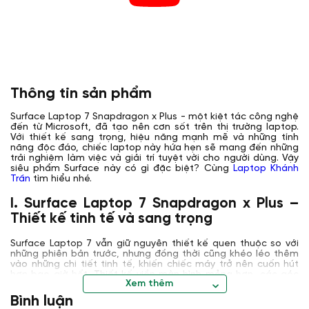
Thông tin sản phẩm
Surface Laptop 7 Snapdragon x Plus - một kiệt tác công nghệ
đến từ Microsoft, đã tạo nên cơn sốt trên thị trường laptop.
Với thiết kế sang trọng, hiệu năng mạnh mẽ và những tính
năng độc đáo, chiếc laptop này hứa hẹn sẽ mang đến những
trải nghiệm làm việc và giải trí tuyệt vời cho người dùng. Vậy
siêu phẩm Surface này có gì đặc biệt? Cùng
Laptop Khánh
Trần
tìm hiểu nhé.
I. Surface Laptop 7 Snapdragon x Plus –
Thiết kế tinh tế và sang trọng
Surface Laptop 7 vẫn giữ nguyên thiết kế quen thuộc so với
những phiên bản trước, nhưng đồng thời cũng khéo léo thêm
vào những chi tiết tinh tế, khiến chiếc máy trở nên cuốn hút
hơn bao giờ hết. Thiết kế viền màn hình mỏng hơn, các góc
Xem thêm
bo tròn mềm mại cùng phần bản lề không còn lớp phủ bóng
đã tạo nên một diện mạo mới, thanh lịch và hiện đại hơn. Dù
Bình luận
những thay đổi này có vẻ nhỏ nhặt, nhưng chúng lại góp phần