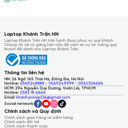
1400:1/Tần số quét: 120hz/Dolby
Tiết kiệm năng lượng:
Dòng chip Snapdragon thường
Vision IQ
được đánh giá cao về hiệu năng trên mỗi đơn vị điện
năng. Điều này có nghĩa là laptop của bạn sẽ có thời
lượng pin ấn tượng hơn so với các dòng chip khác.
Laptop Khánh Trần HN
Laptop Khánh Trần rất hân hạnh được phục vụ quý khách.
Chúng tôi sẽ cố gắng hơn nữa để cảm ơn sự tin tưởng quý
khách đã dành cho Laptop Khánh Trần.
Thông tin liên hệ
HN: 26 Ngõ 165 Thái Hà, Đống Đa, Hà Nội
Hotline:
0569248888 - 0569249999 - 0562306666
HCM: 294 Nguyễn Duy Dương, Vườn Lài, TPHCM
Hotline:
0583 18 6666
2. RAM 16GB
Email:
khanh.prolap126@gmail.com
Social network:
Đa nhiệm mượt mà:
Với 16GB RAM, bạn có thể thoải
mái mở nhiều tab trình duyệt, ứng dụng cùng lúc mà
Chính sách và Quy định
không lo máy bị giật lag.
Chính sách giao hàng và kiểm hàng
Khả năng chạy các ứng dụng nặng:
Dung lượng RAM
Chính sách đổi trả
lớn giúp Surface Laptop 7 13 inch chạy mượt mà các
Chính sách thanh toán
ứng dụng nặng như phần mềm thiết kế đồ họa, chỉnh