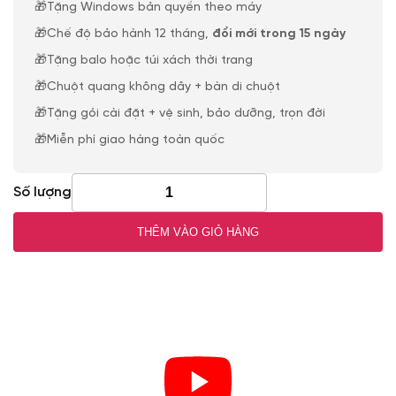
🎁Tặng Windows bản quyền theo máy
🎁Chế độ bảo hành 12 tháng,
đổi mới trong 15 ngày
🎁Tặng balo hoặc túi xách thời trang
🎁Chuột quang không dây + bàn di chuột
🎁Tặng gói cài đặt + vệ sinh, bảo dưỡng, trọn đời
🎁Miễn phí giao hàng toàn quốc
Số lượng
THÊM VÀO GIỎ HÀNG