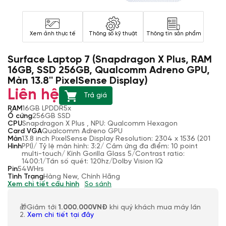
Xem ảnh thực tế
Thông số kỹ thuật
Thông tin sản phẩm
Surface Laptop 7 (Snapdragon X Plus, RAM
16GB, SSD 256GB, Qualcomm Adreno GPU,
Màn 13.8'' PixelSense Display)
Liên hệ
Trả giá
RAM
16GB LPDDR5x
Ổ cứng
256GB SSD
CPU
Snapdragon X Plus , NPU: Qualcomm Hexagon
Card VGA
Qualcomm Adreno GPU
Màn
13.8 inch PixelSense Display Resolution: 2304 x 1536 (201
Hình
PPI)/ Tỷ lệ màn hình: 3:2/ Cảm ứng đa điểm: 10 point
multi-touch/ Kính Gorilla Glass 5/Contrast ratio:
1400:1/Tần số quét: 120hz/Dolby Vision IQ
Pin
54WHrs
Tình Trạng
Hàng New, Chính Hãng
Xem chi tiết cấu hình
So sánh
🎁Giảm tới
1.000.000VNĐ
khi quý khách mua máy lần
2.
Xem chi tiết tại đây