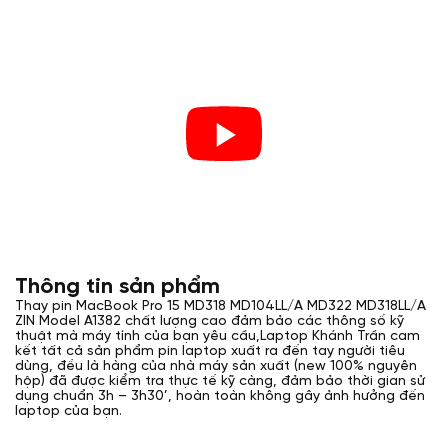
Thông tin sản phẩm
Thay pin MacBook Pro 15 MD318 MD104LL/A MD322 MD318LL/A
ZIN Model A1382 chất lượng cao đảm bảo các thông số kỹ
thuật mà máy tính của bạn yêu cầu,Laptop Khánh Trần cam
kết tất cả sản phẩm pin laptop xuất ra đến tay người tiêu
dùng, đều là hàng của nhà máy sản xuất (new 100% nguyên
hộp) đã được kiểm tra thực tế kỹ càng, đảm bảo thời gian sử
dụng chuẩn 3h – 3h30’, hoàn toàn không gây ảnh hưởng đến
laptop của bạn.