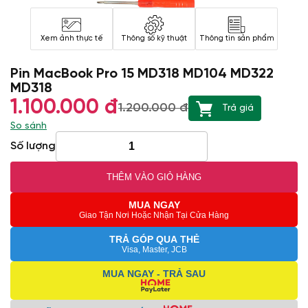
Xem ảnh thực tế
Thông số kỹ thuật
Thông tin sản phẩm
Pin MacBook Pro 15 MD318 MD104 MD322
MD318
1.100.000 đ
1.200.000 đ
Trả giá
So sánh
Số lượng
THÊM VÀO GIỎ HÀNG
MUA NGAY
Giao Tận Nơi Hoặc Nhận Tại Cửa Hàng
TRẢ GÓP QUA THẺ
Visa, Master, JCB
MUA NGAY - TRẢ SAU