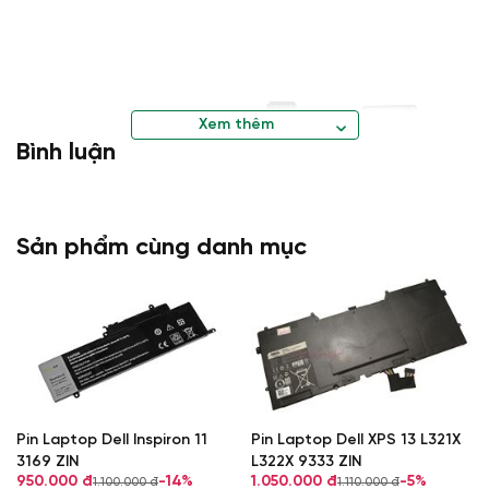
Xem thêm
Bình luận
Sản phẩm cùng danh mục
Pin Laptop Dell Inspiron 11
Pin Laptop Dell XPS 13 L321X
Laptop Khánh Trần Địa Chỉ Mua Bán Laptop
3169 ZIN
L322X 9333 ZIN
Cũ Uy Tín
950.000 đ
-14%
1.050.000 đ
-5%
1.100.000 đ
1.110.000 đ