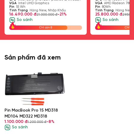
Up to 4.6GHz, 12MB Cache)
VGA
Intel UHD Graphics
100% sRGB
GHz, 8 Cores, 16 Thread
VGA
AMD Radeon 780M 
SSD
5600MHz (up
SSD
Pin
55 Wh
Pin
80Wh
Tình Trạng
Hàng New, Nhập Khẩu
Tình Trạng
Hàng New,
to 96GB)
16.490.000 đ
-21%
25.800.000 đ
21.000.000 đ
29.500
So sánh
So sánh
Chỉ còn 8
Chỉ cò
Sản phẩm đã xem
Pin MacBook Pro 15 MD318
MD104 MD322 MD318
1.100.000 đ
-8%
1.200.000 đ
So sánh