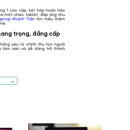
ong 1 cao cấp, kết hợp hoàn hảo
ủa một chiếc tablet, đáp ứng nhu
aptop Khánh Trần
tìm hiểu thêm
hé.
 sang trọng, đẳng cấp
những yếu tố chính thu hút người
h làm việc và dễ dàng trở thành