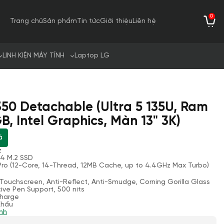
0
Trang chủ
Sản phẩm
Tin tức
Giới thiệu
Liên hệ
LINH KIỆN MÁY TÍNH
Laptop LG
350 Detachable (Ultra 5 135U, Ram
, Intel Graphics, Màn 13" 3K)
á
z
4 M.2 SSD
 vPro (12-Core, 14-Thread, 12MB Cache, up to 4.4GHz Max Turbo)
, Touchscreen, Anti-Reflect, Anti-Smudge, Corning Gorilla Glass
ive Pen Support, 500 nits
Charge
Khẩu
nh