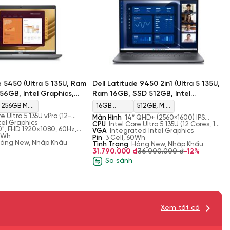
e 5450 (Ultra 5 135U, Ram
Dell Latitude 9450 2in1 (Ultra 5 135U,
56GB, Intel Graphics,
Ram 16GB, SSD 512GB, Intel
D)
Graphics, Màn 14'' QHD+)
256GB M.2
16GB
512GB, M.2
e Ultra 5 135U vPro (12-
Màn Hình
14″ QHD+ (2560×1600) IPS
2230 TLC
LPDDR5x
2230, TLC
ead, 12MB Cache, up to
tel Graphics
Touch, Anti-Smudge, Anti-Reflect, 500
CPU
Intel Core Ultra 5 135U (12 Cores, 14
urbo)
0", FHD 1920x1080, 60Hz,
Gen 4
7467 MT/s
PCIe Gen
nits, FHD IR Cam, ComfortView+ LBL
Threads, 1.6 GHz Base, 4.4 GHz Turbo,
VGA
Integrated Intel Graphics
h, AG, 250 nit
4 Wh
12MB Cache)
Pin
3 Cell, 60Wh
àng New, Nhập Khẩu
PCIe
4 NVMe,
Tình Trạng
Hàng New, Nhập Khẩu
31.790.000 đ
36.000.000 đ
-12%
NVMe SSD
SSD
So sánh
Xem tất cả