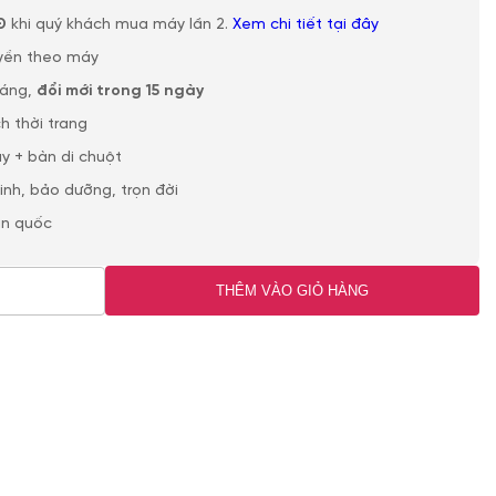
Đ
khi quý khách mua máy lần 2.
Xem chi tiết tại đây
yền theo máy
háng,
đổi mới trong 15 ngày
h thời trang
y + bàn di chuột
sinh, bảo dưỡng, trọn đời
àn quốc
THÊM VÀO GIỎ HÀNG