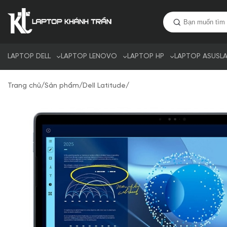
LAPTOP DELL
LAPTOP LENOVO
LAPTOP HP
LAPTOP ASUS
L
Trang chủ
/
Sản phẩm
/
Dell Latitude
/