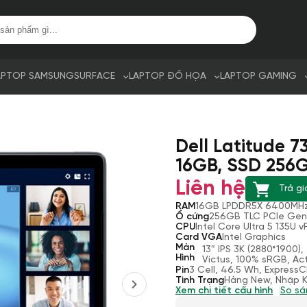
APTOP SAMSUNG
SURFACE
LAPTOP ĐỒ HỌA
LAPTOP GAMING
Dell Latitude 7
16GB, SSD 256GB
Liên hệ
Trả gi
RAM
16GB LPDDR5X 6400MH
Ổ cứng
256GB TLC PCIe Gen
CPU
Intel Core Ultra 5 135U
Card VGA
Intel Graphics
Màn
13″ IPS 3K (2880*1900)
Hình
Victus, 100% sRGB, Act
Pin
3 Cell, 46.5 Wh, Express
Tình Trạng
Hàng New, Nhập 
Xem chi tiết cấu hình
So sá