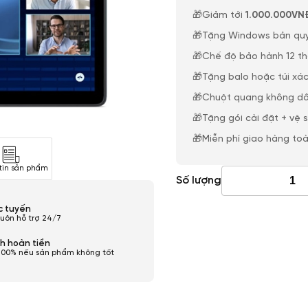
🎁Giảm tới
1.000.000VN
🎁Tặng Windows bản qu
🎁Chế độ bảo hành 12 t
🎁Tặng balo hoặc túi xác
🎁Chuột quang không dâ
🎁Tặng gói cài đặt + vệ 
🎁Miễn phí giao hàng to
tin sản phẩm
Số lượng
ực tuyến
luôn hỗ trợ 24/7
h hoàn tiền
100% nếu sản phẩm không tốt