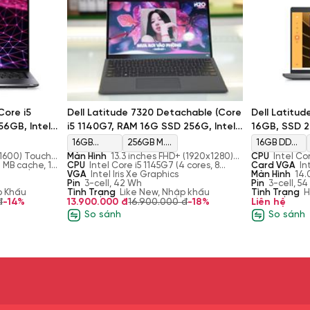
Core i5
Dell Latitude 7320 Detachable (Core
Dell Latitud
56GB, Intel
i5 1140G7, RAM 16G SSD 256G, Intel
16GB, SSD 2
' QHD+)
Iris Xe Graphics, Màn 13'' FHD Touch)
Màn 14.0" FH
16GB
256GB M.2
16GB DDR5
1600) Touch,
Màn Hình
13.3 inches FHD+ (1920x1280)
CPU
Intel Cor
LPDDR4x
PCIe NVME
5600MHz
er,
2 MB cache, 10
Multitouch, Anti-reflection, Anti-
CPU
Intel Core i5 1145G7 (4 cores, 8
Core, 14-Thr
Card VGA
In
Privacy
.40 GHz)
smudge, 100% (sRGB), 500 nits
threads, clock speed can reach
VGA
Intel Iris Xe Graphics
4.4GHz Max T
Màn Hình
14.
3733MHz
SSD
maximum Turbo Boost 4.4GHz)
Pin
3-cell, 42 Wh
IPS, Non-Touc
Pin
3-cell, 5
p Khẩu
Tình Trạng
Like New, Nhập khẩu
Tình Trạng
H
đ
-14%
13.900.000 đ
16.900.000 đ
-18%
Liên hệ
So sánh
So sánh
t, kết hợp hoàn hảo giữa hiệu suất
rời màn hình cảm ứng cho phép bạn
ầu từ công việc đến giải trí. Với
able phù hợp với những ai thường
 hình vượt trội