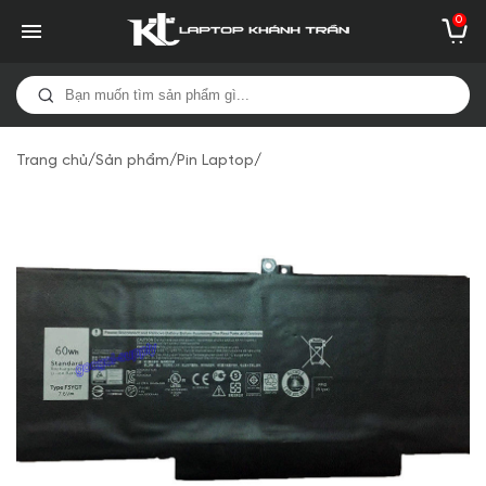
0
Trang chủ
/
Sản phẩm
/
Pin Laptop
/