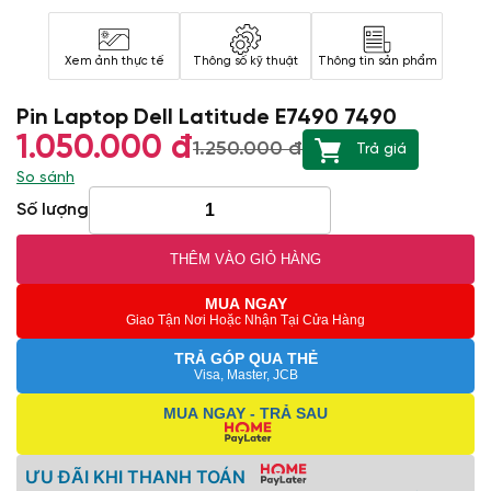
Xem ảnh thực tế
Thông số kỹ thuật
Thông tin sản phẩm
Pin Laptop Dell Latitude E7490 7490
1.050.000 đ
1.250.000 đ
Trả giá
So sánh
Số lượng
THÊM VÀO GIỎ HÀNG
MUA NGAY
Giao Tận Nơi Hoặc Nhận Tại Cửa Hàng
TRẢ GÓP QUA THẺ
Visa, Master, JCB
MUA NGAY - TRẢ SAU
ƯU ĐÃI KHI THANH TOÁN