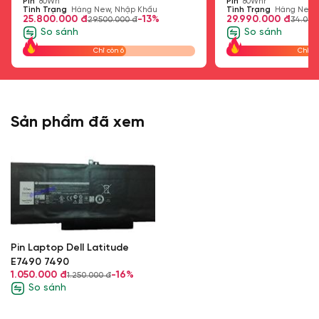
Pin
80Wh
Cache)
Pin
80Whr
Tình Trạng
Hàng New, Nhập Khẩu
Tình Trạng
Hàng New,
to 96GB)
Nâng cấp)
25.800.000 đ
-13%
29.990.000 đ
29.500.000 đ
34.000
So sánh
So sánh
Chỉ còn 6
Chỉ cò
Sản phẩm đã xem
Pin Laptop Dell Latitude
E7490 7490
1.050.000 đ
-16%
1.250.000 đ
So sánh