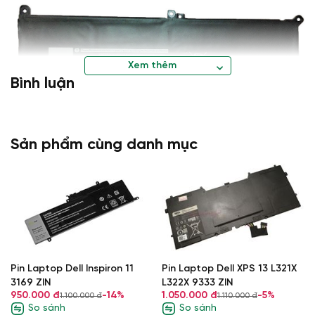
Xem thêm
Bình luận
Sản phẩm cùng danh mục
Laptop Khánh Trần Địa Chỉ Mua Bán Laptop
Cũ Uy Tín
Hotline: 0936.23.1234
Địa chỉ: Số 26 Ngõ 165 Thái Hà, Đống Đa, Hà
Nội.
Pin Laptop Dell Inspiron 11
Pin Laptop Dell XPS 13 L321X
3169 ZIN
L322X 9333 ZIN
950.000 đ
-14%
1.050.000 đ
-5%
1.100.000 đ
1.110.000 đ
So sánh
So sánh