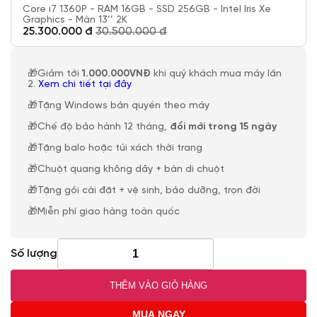
Core i7 1360P - RAM 16GB - SSD 256GB - Intel Iris Xe
Graphics - Màn 13’’ 2K
25.300.000 đ
30.500.000 đ
🎁Giảm tới
1.000.000VNĐ
khi quý khách mua máy lần
2.
Xem chi tiết tại đây
🎁Tặng Windows bản quyền theo máy
🎁Chế độ bảo hành 12 tháng,
đổi mới trong 15 ngày
🎁Tặng balo hoặc túi xách thời trang
🎁Chuột quang không dây + bàn di chuột
🎁Tặng gói cài đặt + vệ sinh, bảo dưỡng, trọn đời
🎁Miễn phí giao hàng toàn quốc
Số lượng
THÊM VÀO GIỎ HÀNG
MUA NGAY