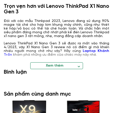
Trọn vẹn hơn với Lenovo ThinkPad X1 Nano
Gen 3
Đối với các mẫu Thinkpad 2023, Lenovo đang sử dụng 90%
magie tái chế cho hợp kim khung máy chính, cũng như thiết
kế hộp/vỏ bọc có thể tái chế hoàn toàn. Và chắc hẳn một
siêu phẩm đáng mong chờ nhất phải kể đến Lenovo Thinkpad
x1 nano gen 3 rất mỏng, nhẹ, mang đẳng cấp doanh nhân.
Lenovo ThinkPad X1 Nano Gen 3 sẽ được ra mắt vào tháng
4/2023, vậy X1 Nano Gen 3 review nó có điểm gì mà khiến
nhiều người mong chờ như vậy? Hãy cùng
Laptop Khánh
Trần
khám phá những ưu điểm của chiếc máy này nhé.
Xem thêm
Bình luận
Sản phẩm cùng danh mục