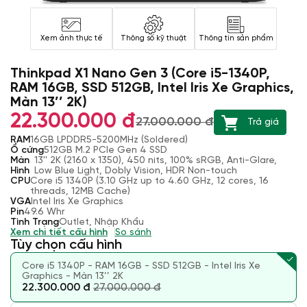
Xem ảnh thực tế
Thông số kỹ thuật
Thông tin sản phẩm
Thinkpad X1 Nano Gen 3 (Core i5-1340P,
RAM 16GB, SSD 512GB, Intel Iris Xe Graphics,
Màn 13’’ 2K)
22.300.000 đ
27.000.000 đ
Trả giá
RAM
16GB LPDDR5-5200MHz (Soldered)
Ổ cứng
512GB M.2 PCIe Gen 4 SSD
Màn
13'' 2K (2160 x 1350), 450 nits, 100% sRGB, Anti-Glare,
Hình
Low Blue Light, Dobly Vision, HDR Non-touch
CPU
Core i5 1340P (3.10 GHz up to 4.60 GHz, 12 cores, 16
threads, 12MB Cache)
VGA
Intel Iris Xe Graphics
Pin
49.6 Whr
Tình Trạng
Outlet, Nhập Khẩu
Xem chi tiết cấu hình
So sánh
Tùy chọn cấu hình
Core i5 1340P - RAM 16GB - SSD 512GB - Intel Iris Xe
Graphics - Màn 13’’ 2K
22.300.000 đ
27.000.000 đ