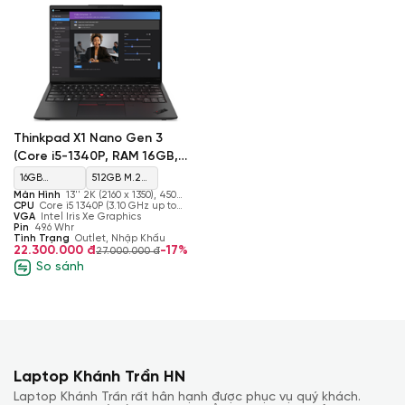
Thinkpad X1 Nano Gen 3
(Core i5-1340P, RAM 16GB,
SSD 512GB, Intel Iris Xe
16GB
512GB M.2
Graphics, Màn 13’’ 2K)
Màn Hình
13'' 2K (2160 x 1350), 450
LPDDR5-
PCIe Gen 4
nits, 100% sRGB, Anti-Glare, Low Blue
CPU
Core i5 1340P (3.10 GHz up to
Light, Dobly Vision, HDR Non-touch
4.60 GHz, 12 cores, 16 threads, 12MB
VGA
Intel Iris Xe Graphics
5200MHz
SSD
Cache)
Pin
49.6 Whr
Tình Trạng
Outlet, Nhập Khẩu
(Soldered)
22.300.000 đ
-17%
27.000.000 đ
So sánh
X1 Nano G3 sở hữu thiết 
Laptop Khánh Trần HN
Màn hình
Laptop Khánh Trần rất hân hạnh được phục vụ quý khách.