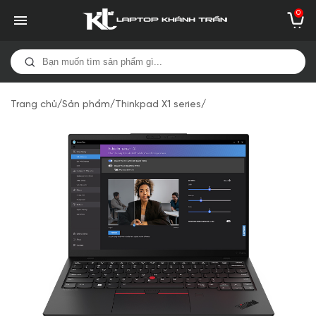
0
Trang chủ
/
Sản phẩm
/
Thinkpad X1 series
/