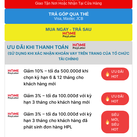
Giao Tận Nơi Hoặc Nhận Tại Cửa Hàng
TRẢ GÓP QUA THẺ
Visa, Master, JCB
MUA NGAY - TRẢ SAU
ƯU ĐÃI KHI THANH TOÁN
(SỬ DỤNG KHI XÁC NHẬN KHOẢN VAY TRÊN TRANG CỦA TỔ CHỨC
TÀI CHÍNH)
Giảm 10% – tối đa 500.000đ khi
ƯU ĐÃI
HOT
chọn kỳ hạn 6 & 12 tháng cho
khách hàng mới
Giảm 3% – tối đa 100.000đ với kỳ
ƯU ĐÃI
HOT
hạn 3 tháng cho khách hàng mới
Giảm 3% – tối đa 100.000đ với kỳ
SIÊU
MỚI,
hạn 3 tháng cho khách hàng đã
SIÊU
phát sinh đơn hàng HPL
HOT