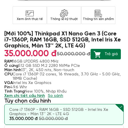
Xem ảnh thực tế
Thông số kỹ thuật
Thông tin sản phẩm
[Mới 100%] Thinkpad X1 Nano Gen 3 (Core
i7-1360P, RAM 16GB, SSD 512GB, Intel Iris Xe
Graphics, Màn 13’’ 2K, LTE 4G)
35.000.000 đ
50.000.000 đ
Trả giá
RAM
16GB LPDDR5 4800 MHz
Ổ cứng
512 GB SSD M.2 2280 NVMe PCIe
Màn hình
13'', 2K, 450 nits, Non-touch
CPU
Core i7 1360P (12 cores, 16 threads, 3.70 GHz - 5.00 GHz,
18MB Cache)
VGA
Intel Iris Xe Graphics
Pin
49.6 Whr
Tình Trạng
New 100%, Nhập Khẩu
Xem chi tiết cấu hình
So sánh
Tùy chọn cấu hình
Core i7 1360P - RAM 16GB - SSD 512GB - Intel Iris Xe
Graphics - Màn 13’’ 2K - LTE 4G
35.000.000 đ
50.000.000 đ