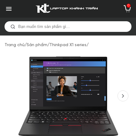
0
Trang chủ
/
Sản phẩm
/
Thinkpad X1 series
/