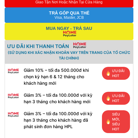
Giao Tận Nơi Hoặc Nhận Tại Cửa Hàng
TRẢ GÓP QUA THẺ
Visa, Master, JCB
MUA NGAY - TRẢ SAU
ƯU ĐÃI KHI THANH TOÁN
(SỬ DỤNG KHI XÁC NHẬN KHOẢN VAY TRÊN TRANG CỦA TỔ CHỨC
TÀI CHÍNH)
Giảm 10% – tối đa 500.000đ khi
ƯU ĐÃI
HOT
chọn kỳ hạn 6 & 12 tháng cho
khách hàng mới
Giảm 3% – tối đa 100.000đ với kỳ
ƯU ĐÃI
HOT
hạn 3 tháng cho khách hàng mới
Giảm 3% – tối đa 100.000đ với kỳ
SIÊU
MỚI,
hạn 3 tháng cho khách hàng đã
SIÊU
phát sinh đơn hàng HPL
HOT