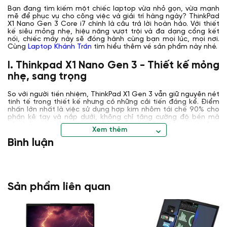
Bạn đang tìm kiếm một chiếc laptop vừa nhỏ gọn, vừa mạnh
mẽ để phục vụ cho công việc và giải trí hàng ngày? ThinkPad
X1 Nano Gen 3 Core i7 chính là câu trả lời hoàn hảo. Với thiết
kế siêu mỏng nhẹ, hiệu năng vượt trội và đa dạng cổng kết
nối, chiếc máy này sẽ đồng hành cùng bạn mọi lúc, mọi nơi.
Cùng
Laptop Khánh Trần
tìm hiểu thêm về sản phẩm này nhé.
I. Thinkpad X1 Nano Gen 3 - Thiết kế mỏng
nhẹ, sang trọng
So với người tiền nhiệm, ThinkPad X1 Gen 3 vẫn giữ nguyên nét
tinh tế trong thiết kế nhưng có những cải tiến đáng kể. Điểm
nhấn lớn nhất là việc sử dụng hợp kim nhôm tái chế 90% cho
phần kê tay và nắp dưới, không chỉ tăng cường độ bền mà
còn bảo vệ môi trường - điều mà các hãng sản xuất công
Xem thêm
nghệ đang hướng đến trong tương lai.
Bình luận
Sản phẩm liên quan