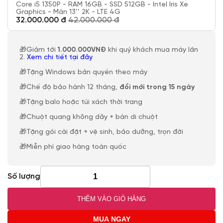
Core i5 1350P - RAM 16GB - SSD 512GB - Intel Iris Xe
Graphics - Màn 13’’ 2K - LTE 4G
32.000.000 đ
42.000.000 đ
🎁Giảm tới
1.000.000VNĐ
khi quý khách mua máy lần
2.
Xem chi tiết tại đây
🎁Tặng Windows bản quyền theo máy
🎁Chế độ bảo hành 12 tháng,
đổi mới trong 15 ngày
🎁Tặng balo hoặc túi xách thời trang
🎁Chuột quang không dây + bàn di chuột
🎁Tặng gói cài đặt + vệ sinh, bảo dưỡng, trọn đời
🎁Miễn phí giao hàng toàn quốc
Số lượng
THÊM VÀO GIỎ HÀNG
MUA NGAY