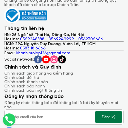
Chúng tôi sẽ cố gắng hơn nữa để cảm ơn sự tin tưởng quý
khách đã dành cho Laptop Khánh Trần.
Chiếc máy tính này được thiết kế để đem lại trải nghiệm vô
cùng thoải mái cho người dùng.
1. Bàn phím
Thông tin liên hệ
Bàn phím ThinkPad từ lâu từ
Thinkpad x1 nano gen 2
đến gen
3 đã trở thành biểu tượng của sự hoàn hảo trong trải nghiệm
HN: 26 Ngõ 165 Thái Hà, Đống Đa, Hà Nội
gõ. Với hành trình phím sâu, thiết kế cong ôm trọn đầu ngón
Hotline:
0569248888 - 0569249999 - 0562306666
tay, mỗi lần nhấn phím đều mang đến cảm giác chắc chắn và
HCM: 294 Nguyễn Duy Dương, Vườn Lài, TPHCM
êm ái. Âm thanh gõ nhẹ nhàng, không gây xao nhãng, giúp
Hotline:
0583 18 6666
bạn tập trung cao độ vào công việc. Đèn nền hai cấp độ linh
Email:
khanh.prolap126@gmail.com
hoạt, đáp ứng mọi nhu cầu sử dụng, kể cả trong môi trường
Social network:
thiếu sáng.
Chính sách và Quy định
Chính sách giao hàng và kiểm hàng
Chính sách đổi trả
Chính sách thanh toán
Chính sách bảo hành
Chính sách bảo mật thông tin
Đăng ký nhận thông báo
Đăng ký nhận thông báo để không bỏ lỡ bất kỳ khuyến mại
nào
Đăng ký