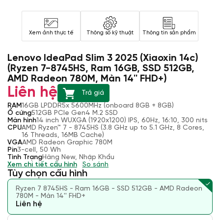
Xem ảnh thực tế
Thông số kỹ thuật
Thông tin sản phẩm
Lenovo IdeaPad Slim 3 2025 (Xiaoxin 14c)
(Ryzen 7-8745HS, Ram 16GB, SSD 512GB,
AMD Radeon 780M, Màn 14'' FHD+)
Liên hệ
Trả giá
RAM
16GB LPDDR5x 5600MHz (onboard 8GB + 8GB)
Ổ cứng
512GB PCIe Gen4 M.2 SSD
Màn hình
14 inch WUXGA (1920x1200) IPS, 60Hz, 16:10, 300 nits
CPU
AMD Ryzen™ 7 - 8745HS (3.8 GHz up to 5.1 GHz, 8 Cores,
16 Threads, 16MB Cache)
VGA
AMD Radeon Graphic 780M
Pin
3-cell, 50 Wh
Tình Trạng
Hàng New, Nhập Khẩu
Xem chi tiết cấu hình
So sánh
Tùy chọn cấu hình
Ryzen 7 8745HS - Ram 16GB - SSD 512GB - AMD Radeon
780M - Màn 14'' FHD+
Liên hệ