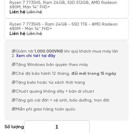
Ryzen 7 7735HS, Ram 24GB, SSD 512GB, AMD Radeon
680M, Màn 14'' FHD+
Liên hệ
Liên hệ
Ryzen 7 7735HS - Ram 24GB - SSD 1TB - AMD Radeon
680M - Màn 14'' FHD+
Liên hệ
Liên hệ
🎁Giảm tới
1.000.000VNĐ
khi quý khách mua máy lần
2.
Xem chi tiết tại đây
🎁Tặng Windows bản quyền theo máy
🎁Chế độ bảo hành 12 tháng,
đổi mới trong 15 ngày
🎁Tặng balo hoặc túi xách thời trang
🎁Chuột quang không dây + bàn di chuột
🎁Tặng gói cài đặt + vệ sinh, bảo dưỡng, trọn đời
🎁Miễn phí giao hàng toàn quốc
Số lượng