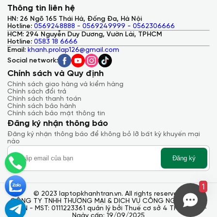
hoạt động êm ái, bền bỉ. Với dòng chip Ryzen hiệu suất cao
Thông tin liên hệ
và GPU Radeon mạnh mẽ, Lenovo IdeaPad Slim 3 2025
(Xiaoxin 14c) thực sự là lựa chọn lý tưởng cho sinh viên, dân
HN: 26 Ngõ 165 Thái Hà, Đống Đa, Hà Nội
văn phòng hoặc người làm sáng tạo nội dung cơ bản.
Hotline:
0569248888 - 0569249999 - 0562306666
HCM: 294 Nguyễn Duy Dương, Vườn Lài, TPHCM
Hotline:
0583 18 6666
Email:
khanh.prolap126@gmail.com
Social network:
Chính sách và Quy định
Chính sách giao hàng và kiểm hàng
Chính sách đổi trả
Chính sách thanh toán
Chính sách bảo hành
Chính sách bảo mật thông tin
Đăng ký nhận thông báo
Đăng ký nhận thông báo để không bỏ lỡ bất kỳ khuyến mại
nào
Đăng ký
1
© 2023 laptopkhanhtran.vn. All rights reserved.
CÔNG TY TNHH THƯƠNG MẠI & DỊCH VỤ CÔNG NGHỆ KHÁNH
TRẦN - MST: 0111223361 quản lý bởi Thuế cơ sở 4 TP. Hà Nội -
Ngày cấp: 19/09/2025