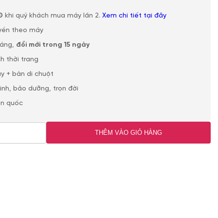
Đ
khi quý khách mua máy lần 2.
Xem chi tiết tại đây
yền theo máy
háng,
đổi mới trong 15 ngày
h thời trang
y + bàn di chuột
sinh, bảo dưỡng, trọn đời
àn quốc
THÊM VÀO GIỎ HÀNG