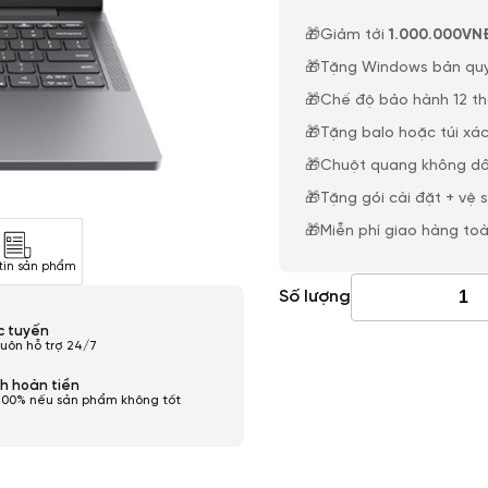
🎁Giảm tới
1.000.000VN
🎁Tặng Windows bản qu
🎁Chế độ bảo hành 12 t
🎁Tặng balo hoặc túi xác
🎁Chuột quang không dâ
🎁Tặng gói cài đặt + vệ 
🎁Miễn phí giao hàng to
tin sản phẩm
Số lượng
ực tuyến
luôn hỗ trợ 24/7
h hoàn tiền
100% nếu sản phẩm không tốt