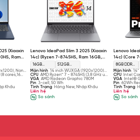
25 (Xiaoxin
Lenovo IdeaPad Slim 3 2025 (Xiaoxin
Lenovo IdeaP
40HS, Ram
14c) (Ryzen 7-8745HS, Ram 16GB,
14c) (Core 
Radeon
SSD 512GB, AMD Radeon 780M, Màn
512GB, Intel
16GB
512GB
8GB DDR5-
14'' FHD+)
x1200), Non-
Màn hình
14 inch WUXGA (1920x1200)
Màn hình
14"
LPDDR5x
PCIe
4800
are, 16:10, 45%
(8 cores,16
IPS, 60Hz, 16:10, 300 nits
CPU
AMD Ryzen™ 7 - 8745HS (3.8 GHz up
Nontouch, IPS,
CPU
Intel Co
to 5.1 GHz, 8 Cores, 16 Threads, 16MB
VGA
AMD Radeon Graphic 780M
45% NTSC, 6
threads, 2.5G
VGA
Intel® 
5600MHz
Gen4 M.2
Cache)
Pin
3-cell, 50 Wh
Cache)
Pin
60Wh Rec
ập Khẩu
Tình Trạng
(onboard
Hàng New, Nhập Khẩu
SSD
Tình Trạng
H
Liên hệ
Liên hệ
8GB +
So sánh
So sánh
8GB)