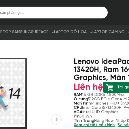
APTOP SAMSUNG
SURFACE
LAPTOP ĐỒ HỌA
LAPTOP GAMING
Lenovo IdeaPad 
13420H, Ram 16
Graphics, Màn 1
Liên hệ
Trả gi
RAM
16 GB DDR5 4800Mhz
Ổ cứng
512GB PCIe Gen4 M.
Màn hình
14 inches FHD+ (1920
CPU
Intel Core i5-13420H, P
VGA
Intel UHD Graphics
Pin
50 Wh
Tình Trạng
Hàng New, Nhập 
Xem chi tiết cấu hình
So sá