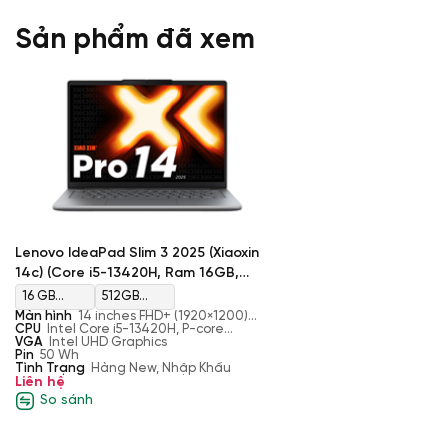
Sản phẩm đã xem
Lenovo IdeaPad Slim 3 2025 (Xiaoxin
14c) (Core i5-13420H, Ram 16GB,
SSD 512GB, Intel UHD Graphics, Màn
16 GB
512GB
14'' FHD+)
Màn hình
14 inches FHD+ (1920×1200)
DDR5
PCIe
IPS, 60Hz, 16:10, 300 nits
CPU
Intel Core i5-13420H, P-core
2.1GHz up to 4.6GHz, E-core 1.5GHz up
VGA
Intel UHD Graphics
4800Mhz
Gen4 M.2
to 3.4GHz, 12MB
Pin
50 Wh
Tình Trạng
Hàng New, Nhập Khẩu
SSD
Liên hệ
So sánh