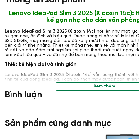
Thông tin sản phẩm
Lenovo IdeaPad Slim 3 2025 (Xiaoxin 14c): H
kế gọn nhẹ cho dân văn phòng
Lenovo IdeaPad Slim 3 2025 (Xiaoxin 14c)
nổi lên như một lựa
sự gọn nhẹ, ổn định và hiệu quả. Được trang bị bộ vi xử lý Inte
SSD 512GB, máy mang đến tốc độ xử lý mượt mà, đáp ứng tốt 
đến giải trí nhẹ nhàng. Thiết kế mỏng nhẹ, tinh tế với màn hình 1
rõ nét và bảo đảm trải nghiệm thị giác thoải mái suốt ngày 
làm việc hiệu quả – và đủ nhẹ để bạn mang theo mọi lúc, mọi nơ
Thiết kế hiện đại và tinh giản
Lenovo IdeaPad Slim 3 2025 (Xiaoxin 14c) vẫn trung thành với tr
tinh tế của dòng IdeaPad. Toàn bộ thân máy được hoàn thiện 
viền được cắt gọt tỉ mỉ giúp tổng thể trở nên thanh thoát m
Xem thêm
thiết. Trọng lượng chỉ khoảng 1.4kg, mang đến sự linh hoạt tối 
Bình luận
chuyển.
Viền màn hình được làm mỏng tối đa ở ba cạnh, không chỉ giú
còn khiến thiết bị trông gọn gàng và hiện đại hơn. Bản lề củ
mượt mà và ổn định dù sử dụng trong thời gian dài. Đặc biệt
nhẹ tạo điểm nhấn nhận diện đặc trưng cho sản phẩm, đồng th
vệ quyền riêng tư.
Sản phẩm cùng danh mục