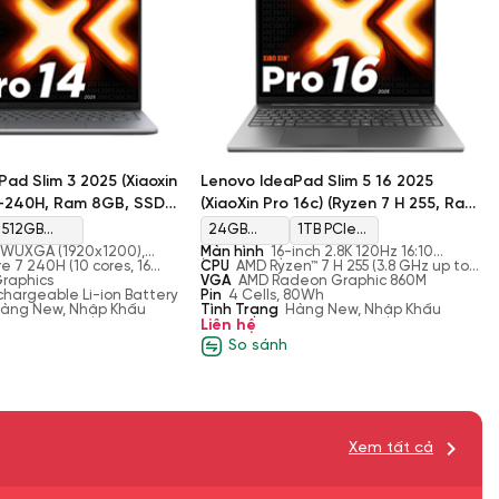
ad Slim 3 2025 (Xiaoxin
Lenovo IdeaPad Slim 5 16 2025
7-240H, Ram 8GB, SSD
(XiaoXin Pro 16c) (Ryzen 7 H 255, Ram
 Graphics, Màn 14'' FHD+)
24GB, SSD 1TB, AMD Radeon 860M,
512GB
24GB
1TB PCIe
Màn 16'' 2.8K OLED 120Hz)
 WUXGA (1920x1200),
Màn hình
16-inch 2.8K 120Hz 16:10
PCIe
DDR5
Gen4 M.2
 300nits, Antiglare, 16:10,
re 7 240H (10 cores, 16
(2880×1800), OLED, 120Hz ,600 nits, 100%
CPU
AMD Ryzen™ 7 H 255 (3.8 GHz up to
0Hz
Hz up to 5.2 GHz, 24 MB
Graphics
DCI-P3, HDR True Black 500
4.9 GHz, 8 Cores, 16 Threads, 16MB
VGA
AMD Radeon Graphic 860M
Gen4 M.2
4800MHz
SSD
hargeable Li-ion Battery
Cache)
Pin
4 Cells, 80Wh
àng New, Nhập Khẩu
SSD
Tình Trạng
Hàng New, Nhập Khẩu
Liên hệ
So sánh
Xem tất cả