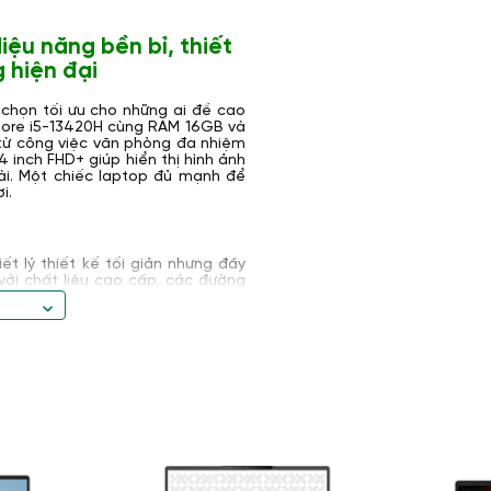
iệu năng bền bỉ, thiết
 hiện đại
 chọn tối ưu cho những ai đề cao
l Core i5-13420H cùng RAM 16GB và
từ công việc văn phòng đa nhiệm
4 inch FHD+ giúp hiển thị hình ảnh
dài. Một chiếc laptop đủ mạnh để
i.
iết lý thiết kế tối giản nhưng đầy
với chất liệu cao cấp, các đường
à vẫn giữ được sự chắc chắn cần
đa cho người dùng thường xuyên di
p mở rộng không gian hiển thị mà
a máy có độ bền cao, giúp mở máy
, phần webcam được thiết kế nhô
ời hỗ trợ đóng mở cơ học để bảo