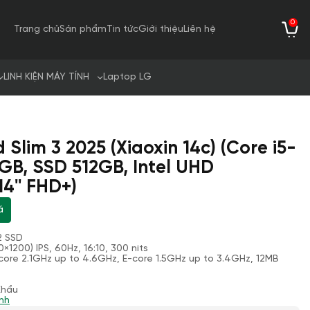
0
Trang chủ
Sản phẩm
Tin tức
Giới thiệu
Liên hệ
LINH KIỆN MÁY TÍNH
Laptop LG
Slim 3 2025 (Xiaoxin 14c) (Core i5-
GB, SSD 512GB, Intel UHD
4'' FHD+)
á
2 SSD
×1200) IPS, 60Hz, 16:10, 300 nits
-core 2.1GHz up to 4.6GHz, E-core 1.5GHz up to 3.4GHz, 12MB
Khẩu
nh