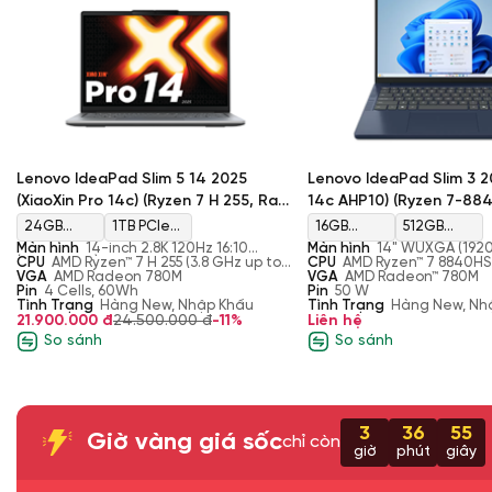
Lenovo IdeaPad Slim 5 14 2025
Lenovo IdeaPad Slim 3 20
(XiaoXin Pro 14c) (Ryzen 7 H 255, Ram
14c AHP10) (Ryzen 7-88
24GB, SSD 1TB, AMD Radeon 860M,
16GB, SSD 512GB, AMD 
24GB
1TB PCIe
16GB
512GB
Màn 14'' 2.8K OLED 120Hz)
780M, Màn 14'' FHD+)
Màn hình
14-inch 2.8K 120Hz 16:10
Màn hình
14" WUXGA (1920
DDR5 5600
Gen4 M.2
DDR5-
PCIe
(2880×1800), OLED, 120Hz ,600 nits, 100%
CPU
AMD Ryzen™ 7 H 255 (3.8 GHz up to
touch, IPS, 300nits, Anti-gl
CPU
AMD Ryzen™ 7 8840HS 
DCI-P3, HDR True Black 500
4.9 GHz, 8 Cores, 16 Threads, 16MB
VGA
AMD Radeon 780M
NTSC, 60Hz
threads, 3.3 GHz upto 5.1GHz, Upto 16MB
VGA
AMD Radeon™ 780M
Mhz
SSD
5600
Gen4 M.2
Cache)
Pin
4 Cells, 60Wh
- 39 TOPS)
Pin
50 W
Tình Trạng
Hàng New, Nhập Khẩu
Tình Trạng
Hàng New, Nh
SSD
21.900.000 đ
24.500.000 đ
-11%
Liên hệ
So sánh
So sánh
3
36
55
Giờ vàng giá sốc
chỉ còn
giờ
phút
giây