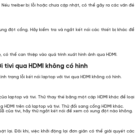
h. Nếu treiber bị lỗi hoặc chưa cập nhật, có thể gây ra các vấn đề
xung đột cổng. Hãy kiểm tra và ngắt kết nối các thiết bị khác để
có thể can thiệp vào quá trình xuất hình ảnh qua HDMI.
ới tivi qua HDMI không có hình
h trạng lỗi kết nối laptop với tivi qua HDMI không có hình.
 laptop và tivi. Thử thay thế bằng một cáp HDMI khác để loại
 HDMI trên cả laptop và tivi. Thử đổi sang cổng HDMI khác.
SB của tivi, hãy thử ngắt kết nối để xem có xung đột nào không.
ật lại. Đôi khi, việc khởi động lại đơn giản có thể giải quyết các