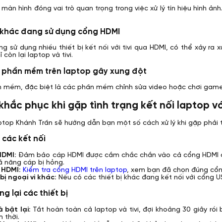
 màn hình đóng vai trò quan trọng trong việc xử lý tín hiệu hình ản
bị khác đang sử dụng cổng HDMI
g sử dụng nhiều thiết bị kết nối với tivi qua HDMI, có thể xảy ra 
còn lại laptop và tivi.
t phần mềm trên laptop gây xung đột
 mềm, đặc biệt là các phần mềm chỉnh sửa video hoặc chơi game, 
 khắc phục khi gặp tình trạng kết nối laptop v
top Khánh Trần sẽ hướng dẫn bạn một số cách xử lý khi gặp phải tìn
a các kết nối
HDMI:
Đảm bảo cáp HDMI được cắm chắc chắn vào cả cổng HDMI của
hả năng cáp bị hỏng.
 HDMI:
Kiểm tra cổng HDMI trên laptop
, xem bạn đã chọn đúng cổng
bị ngoại vi khác:
Nếu có các thiết bị khác đang kết nối với cổng U
ng lại các thiết bị
à bật lại:
Tắt hoàn toàn cả laptop và tivi, đợi khoảng 30 giây rồi b
m thời.