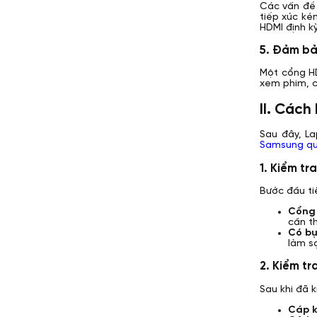
Các vấn đề 
tiếp xúc ké
HDMI định k
5. Đảm bả
Một cổng HD
xem phim, c
II. Cách
Sau đây, L
Samsung qu
1. Kiểm tr
Bước đầu ti
Cổng 
cần t
Có bụ
làm s
2. Kiểm t
Sau khi đã 
Cáp k