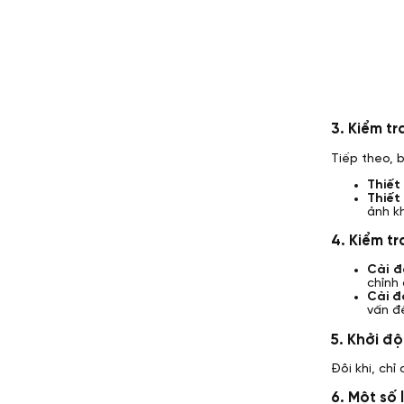
3. Kiểm tra
Tiếp theo, b
Thiết
Thiết
ảnh k
4. Kiểm tr
Cài đ
chỉnh 
Cài đ
vấn đề
5. Khởi độ
Đôi khi, chỉ
6. Một số 