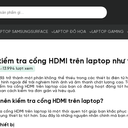
APTOP SAMSUNG
SURFACE
LAPTOP ĐỒ HỌA
LAPTOP GAMING
iểm tra cổng HDMI trên laptop như
4
13.994 lượt xem
ã trở thành một phần không thể thiếu trong các thiết bị điện tử h
àn hình ngoài để trải nghiệm hình ảnh và âm thanh chất lượng cao. 
iểm tra cổng HDMI trên laptop của bạn có đang hoạt động tốt h
ạn cách kiểm tra đơn giản và hiệu quả.
o nên kiểm tra cổng HDMI trên laptop?
ra cổng HDMI trên laptop là một thói quen tốt giúp bạn khắc phục
ụng thiết bị tốt hơn. Sau đây là những nguyên nhân chính mà bạn n
hiết bị