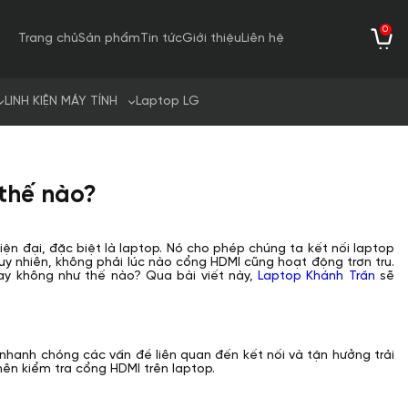
0
Trang chủ
Sản phẩm
Tin tức
Giới thiệu
Liên hệ
LINH KIỆN MÁY TÍNH
Laptop LG
 thế nào?
iện đại, đặc biệt là laptop. Nó cho phép chúng ta kết nối laptop
Tuy nhiên, không phải lúc nào cổng HDMI cũng hoạt động trơn tru.
ay không như thế nào? Qua bài viết này,
Laptop Khánh Trần
sẽ
 nhanh chóng các vấn đề liên quan đến kết nối và tận hưởng trải
ên kiểm tra cổng HDMI trên laptop.