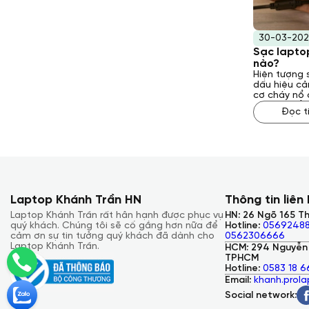
30-03-202
Sạc laptop
nào?
Hiện tượng 
dấu hiệu cả
cơ cháy nổ 
này có thể 
Đọc t
nhau, từ lỗi
vấn đề về n
dụng. Vậy ph
phải tình t
giải đáp ch
Laptop Khánh Trần HN
Thông tin liên
Laptop Khánh Trần rất hân hạnh được phục vụ
HN: 26 Ngõ 165 Th
quý khách. Chúng tôi sẽ cố gắng hơn nữa để
Hotline:
05692488
cảm ơn sự tin tưởng quý khách đã dành cho
0562306666
Laptop Khánh Trần.
HCM: 294 Nguyễn 
TPHCM
Hotline:
0583 18 6
Email:
khanh.prol
Social network: