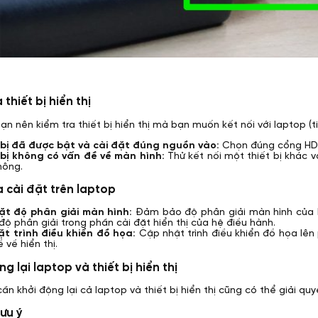
 thiết bị hiển thị
ạn nên kiểm tra thiết bị hiển thị mà bạn muốn kết nối với laptop (ti
 bị đã được bật và cài đặt đúng nguồn vào:
Chọn đúng cổng HDM
 bị không có vấn đề về màn hình:
Thử kết nối một thiết bị khác v
hông.
a cài đặt trên laptop
ặt độ phân giải màn hình:
Đảm bảo độ phân giải màn hình của lap
độ phân giải trong phần cài đặt hiển thị của hệ điều hành.
ặt trình điều khiển đồ họa:
Cập nhật trình điều khiển đồ họa lên 
 về hiển thị.
ng lại laptop và thiết bị hiển thị
 cần khởi động lại cả laptop và thiết bị hiển thị cũng có thể giải qu
lưu ý