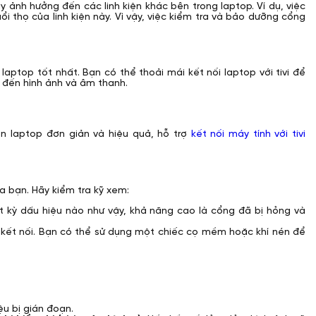
y ảnh hưởng đến các linh kiện khác bên trong laptop. Ví dụ, việc
i thọ của linh kiện này. Vì vậy, việc kiểm tra và bảo dưỡng cổng
ptop tốt nhất. Bạn có thể thoải mái kết nối laptop với tivi để
 đến hình ảnh và âm thanh.
n laptop đơn giản và hiệu quả, hỗ trợ
kết nối máy tính với tivi
a bạn. Hãy kiểm tra kỹ xem:
 kỳ dấu hiệu nào như vậy, khả năng cao là cổng đã bị hỏng và
 kết nối. Bạn có thể sử dụng một chiếc cọ mềm hoặc khí nén để
ệu bị gián đoạn.