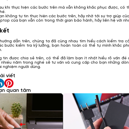
au khi thực hiện các bước trên mà vẫn không khắc phục được, có 
hế.
n không tự tin thực hiện các bước trên, hãy nhờ tới sự trợ giúp củ
aptop của bạn vẫn còn trong thời gian bảo hành, hãy liên hệ với n
 kết
ướng dẫn trên, chúng ta đã cùng nhau tìm hiểu cách kiểm tra cổ
ác bước kiểm tra kỹ lưỡng, bạn hoàn toàn có thể tự mình khắc ph
n.
 tin được chia sẻ trên, có thể đã làm bạn ít nhất hiểu rõ vấn đề
m nhiều năm trong nghề sẽ tư vấn và cung cấp cho bạn những dò
ải nghiệm người dùng.
ài viết
ạn quan tâm