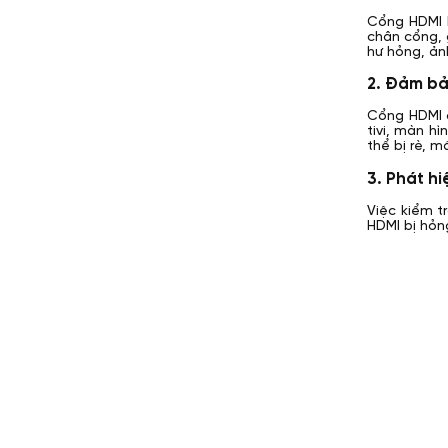
Cổng HDMI l
chân cổng, 
hư hỏng, ảnh
2. Đảm bả
Cổng HDMI đ
tivi, màn h
thể bị rè, 
3. Phát hi
Việc kiểm t
HDMI bị hỏn