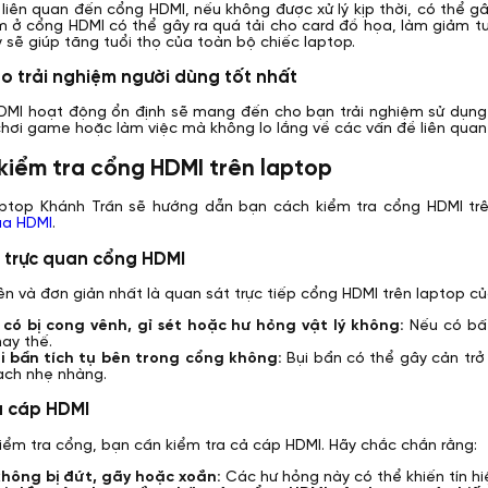
liên quan đến cổng HDMI, nếu không được xử lý kịp thời, có thể gâ
m ở cổng HDMI có thể gây ra quá tải cho card đồ họa, làm giảm tuổ
ỳ sẽ giúp tăng tuổi thọ của toàn bộ chiếc laptop.
o trải nghiệm người dùng tốt nhất
MI hoạt động ổn định sẽ mang đến cho bạn trải nghiệm sử dụng la
hơi game hoặc làm việc mà không lo lắng về các vấn đề liên quan
 kiểm tra cổng HDMI trên laptop
aptop Khánh Trần sẽ hướng dẫn bạn cách kiểm tra cổng HDMI trê
a HDMI
.
a trực quan cổng HDMI
ên và đơn giản nhất là quan sát trực tiếp cổng HDMI trên laptop củ
có bị cong vênh, gỉ sét hoặc hư hỏng vật lý không:
Nếu có bất
hay thế.
i bẩn tích tụ bên trong cổng không:
Bụi bẩn có thể gây cản trở
ạch nhẹ nhàng.
ra cáp HDMI
kiểm tra cổng, bạn cần kiểm tra cả cáp HDMI. Hãy chắc chắn rằng:
hông bị đứt, gãy hoặc xoắn:
Các hư hỏng này có thể khiến tín hi