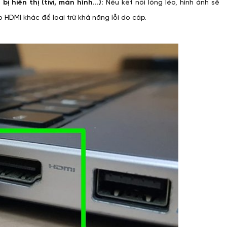
iển thị (tivi, màn hình...):
Nếu kết nối lỏng lẻo, hình ảnh sẽ
HDMI khác để loại trừ khả năng lỗi do cáp.