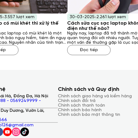
5
3.557 lượt xem
30-03-2025
2.261 lượt xem
 có mùi khét thì xử lý thế
Cách sửa cục sạc laptop khô
điện như thế nào?
sạc laptop có mùi khét là một
Ngày nay, laptop đã trở thành mộ
nh báo nguy hiểm, tiềm ẩn nguy
quan trọng đối với nhiều người. Tu
cao. Nguyên nhân của tình trạng
một vấn đề thường gặp là cục sạ
xuất phát bởi nhiều yếu tố khác
không vào điện, gây ra nhiều bất 
iếp
Đọc tiếp
 kỹ thuật bên trong sạc đến các
gián đoạn công việc. Vậy, cách sử
guồn điện hoặc môi trường sử
laptop không vào điện như thế n
ải xử lý như thế nào khi gặp
Khánh Trần sẽ giải đáp cho bạn qu
rạng này? Laptop Khánh Trần sẽ
sau đây.
o bạn qua bài viết sau đây.
 hệ
Chính sách và Quy định
ái Hà, Đống Đa, Hà Nội
Chính sách giao hàng và kiểm hàng
88 - 0569249999 -
Chính sách đổi trả
Chính sách thanh toán
Chính sách bảo hành
Duy Dương, Vườn Lài,
Chính sách bảo mật thông tin
666
ap126@gmail.com