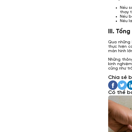
Nếu s
thay t
Nếu bạ
Nếu l
III. Tổng
Qua những h
thực hiện c
màn hình lớ
Những thông
kinh nghiệ
cũng như tr
Chia sẻ b
Có thể b