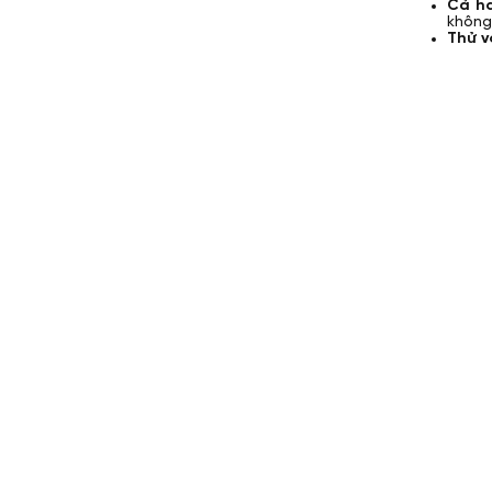
Cả ha
không 
Thử v