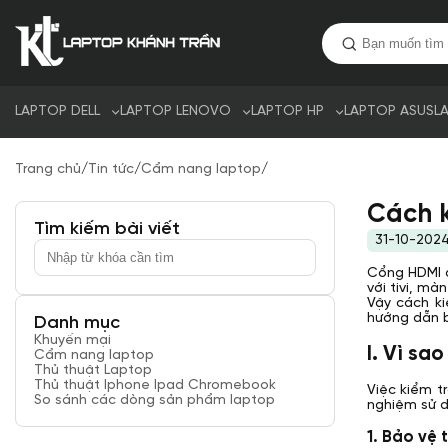
LAPTOP DELL
LAPTOP LENOVO
LAPTOP HP
LAPTOP ASUS
L
Trang chủ
/
Tin tức
/
Cẩm nang laptop
/
Cách k
Tìm kiếm bài viết
31-10-202
Cổng HDMI đ
với tivi, m
Vậy cách k
hướng dẫn b
Danh mục
Khuyến mại
I. Vì sa
Cẩm nang laptop
Thủ thuật Laptop
Thủ thuật Iphone Ipad Chromebook
Việc kiểm t
So sánh các dòng sản phẩm laptop
nghiệm sử d
1. Bảo vệ t