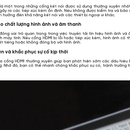
à một trong những cổng kết nối được sử dụng thường xuyên nhất t
gây ra các tiếp xúc kém ổn định. Nếu không được kiểm tra và bảo 
 hưởng đến khả năng kết nối với các thiết bị ngoại vi khác.
o chất lượng hình ảnh và âm thanh
óng vai trò quan trọng trong việc truyền tải tín hiệu hình ảnh và
ình máy tính. Nếu cổng HDMI bị lỗi hoặc tiếp xúc kém, hình ảnh có
mất tiếng hoặc không đồng bộ với hình ảnh.
ện và khắc phục sự cố kịp thời
ra cổng HDMI thường xuyên giúp bạn phát hiện sớm các dấu hiệu 
g. Nhờ đó, bạn có thể nhanh chóng khắc phục sự cố, tránh trường hợ