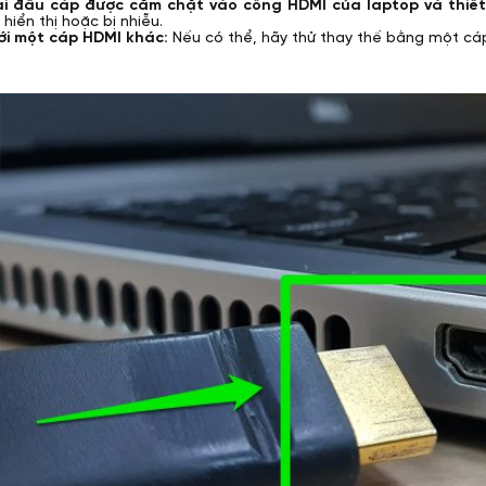
i đầu cáp được cắm chặt vào cổng HDMI của laptop và thiết bị h
hiển thị hoặc bị nhiễu.
ới một cáp HDMI khác:
Nếu có thể, hãy thử thay thế bằng một cáp 