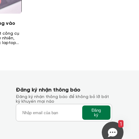
ng vào
t công cụ
y nhiên,
c laptop
tiện và
a cục sạc
ào? Laptop
a bài viết
Đăng ký nhận thông báo
Đăng ký nhận thông báo để không bỏ lỡ bất
kỳ khuyến mại nào
Đăng
ký
1