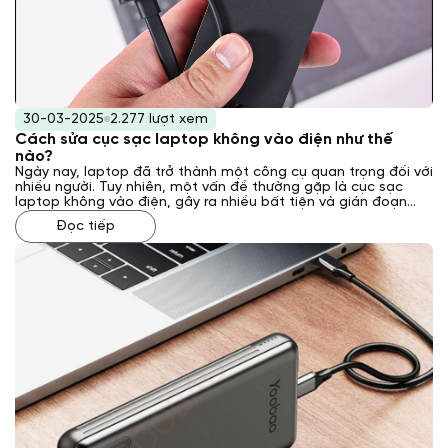
30-03-2025
2.277 lượt xem
Cách sửa cục sạc laptop không vào điện như thế
nào?
Ngày nay, laptop đã trở thành một công cụ quan trọng đối với
nhiều người. Tuy nhiên, một vấn đề thường gặp là cục sạc
laptop không vào điện, gây ra nhiều bất tiện và gián đoạn
công việc. Vậy, cách sửa cục sạc laptop không vào điện như
Đọc tiếp
thế nào? Laptop Khánh Trần sẽ giải đáp cho bạn qua bài viết
sau đây.