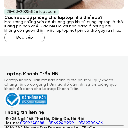
28-03-2025
826 lượt xem
Cách sạc dự phòng cho laptop như thế nào?
Một trong những vấn đề thường gặp khi sử dụng laptop là thời
lượng pin hạn chế. Đặc biệt là khi bạn đang ở những nơi
không có nguồn điện, việc laptop hết pin có thể gây ra nhiều
bất tiện. Đó là lý do tại sao sạc dự phòng cho laptop trở
Đọc tiếp
thành một giải pháp hữu ích. Vậy, cách sạc dự phòng cho
laptop hiệu quả và an toàn như thế nào? Laptop Khánh Trần
sẽ giải đáp cho bạn qua bài viết này.
Laptop Khánh Trần HN
Laptop Khánh Trần rất hân hạnh được phục vụ quý khách.
Chúng tôi sẽ cố gắng hơn nữa để cảm ơn sự tin tưởng quý
khách đã dành cho Laptop Khánh Trần.
Thông tin liên hệ
HN: 26 Ngõ 165 Thái Hà, Đống Đa, Hà Nội
Hotline:
0569248888 - 0569249999 - 0562306666