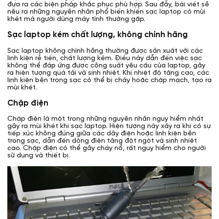
đưa ra các biện pháp khắc phục phù hợp. Sau đây, bài viết sẽ
nêu ra những nguyên nhân phổ biến khiến sạc laptop có mùi
khét mà người dùng máy tính thường gặp.
Sạc laptop kém chất lượng, không chính hãng
Sạc laptop không chính hãng thường được sản xuất với các
linh kiện rẻ tiền, chất lượng kém. Điều này dẫn đến việc sạc
không thể đáp ứng được công suất yêu cầu của laptop, gây
ra hiện tượng quá tải và sinh nhiệt. Khi nhiệt độ tăng cao, các
linh kiện bên trong sạc có thể bị cháy hoặc chập mạch, tạo ra
mùi khét.
Chập điện
Chập điện là một trong những nguyên nhân nguy hiểm nhất
gây ra mùi khét khi sạc laptop. Hiện tượng này xảy ra khi có sự
tiếp xúc không đúng giữa các dây điện hoặc linh kiện bên
trong sạc, dẫn đến dòng điện tăng đột ngột và sinh nhiệt
cao. Chập điện có thể gây cháy nổ, rất nguy hiểm cho người
sử dụng và thiết bị.