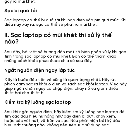
gây ra mùi khét.
Sạc bị quá tải
Sạc laptop có thể bị quá tải khi nạp điện vào pin quá mức. Khi
điều này xảy ra, sạc có thể sẽ phát ra mùi khét.
II. Sạc laptop có mùi khét thì xử lý thế
nào?
Sau đây, bài viết sẽ hướng dẫn một số biện pháp xử lý khi gặp
tình trạng sạc laptop có mùi khét. Bạn có thể tham khảo
những cách khắc phục được chia sẻ sau đây.
Ngắt nguồn điện ngay lập tức
Đây là bước đầu tiên và cũng là quan trọng nhất. Hãy rút
phích cắm sạc ra khỏi ổ điện và tách sạc khỏi laptop. Việc này
giúp ngăn chặn nguy cơ chập điện, cháy nổ và giảm thiểu
thiệt hại cho thiết bị.
Kiểm tra kỹ lưỡng sạc laptop
Sau khi ngắt nguồn điện, hãy kiểm tra kỹ lưỡng sạc laptop để
tìm các dấu hiệu hư hỏng như dây điện bị đứt, cháy xém,
hoặc các vết nứt, vỡ trên vỏ sạc. Nếu phát hiện bất kỳ dấu
hiệu bất thường nào, không nên tiếp tục sử dụng sạc.