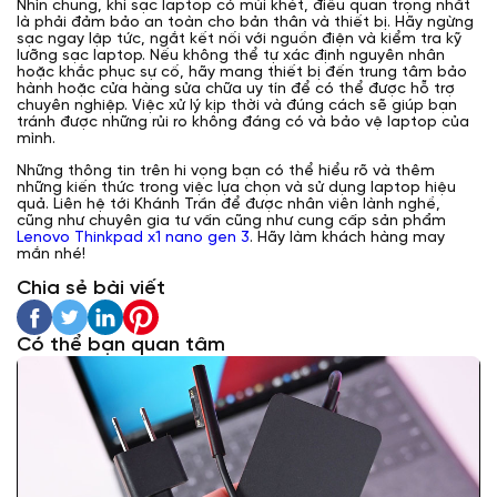
Nhìn chung, khi sạc laptop có mùi khét, điều quan trọng nhất
là phải đảm bảo an toàn cho bản thân và thiết bị. Hãy ngừng
sạc ngay lập tức, ngắt kết nối với nguồn điện và kiểm tra kỹ
lưỡng sạc laptop. Nếu không thể tự xác định nguyên nhân
hoặc khắc phục sự cố, hãy mang thiết bị đến trung tâm bảo
hành hoặc cửa hàng sửa chữa uy tín để có thể được hỗ trợ
chuyên nghiệp. Việc xử lý kịp thời và đúng cách sẽ giúp bạn
tránh được những rủi ro không đáng có và bảo vệ laptop của
mình.
Những thông tin trên hi vọng bạn có thể hiểu rõ và thêm
những kiến thức trong việc lựa chọn và sử dụng laptop hiệu
quả. Liên hệ tới Khánh Trần để được nhân viên lành nghề,
cũng như chuyên gia tư vấn cũng như cung cấp sản phẩm
Lenovo Thinkpad x1 nano gen 3
. Hãy làm khách hàng may
mắn nhé!
Chia sẻ bài viết
Có thể bạn quan tâm