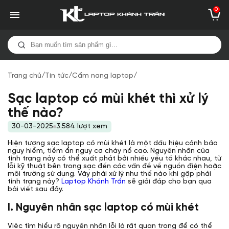
0
Trang chủ
/
Tin tức
/
Cẩm nang laptop
/
Sạc laptop có mùi khét thì xử lý
thế nào?
30-03-2025
3.584 lượt xem
Hiện tượng sạc laptop có mùi khét là một dấu hiệu cảnh báo
nguy hiểm, tiềm ẩn nguy cơ cháy nổ cao. Nguyên nhân của
tình trạng này có thể xuất phát bởi nhiều yếu tố khác nhau, từ
lỗi kỹ thuật bên trong sạc đến các vấn đề về nguồn điện hoặc
môi trường sử dụng. Vậy phải xử lý như thế nào khi gặp phải
tình trạng này?
Laptop Khánh Trần
sẽ giải đáp cho bạn qua
bài viết sau đây.
I. Nguyên nhân sạc laptop có mùi khét
Việc tìm hiểu rõ nguyên nhân lỗi là rất quan trọng để có thể