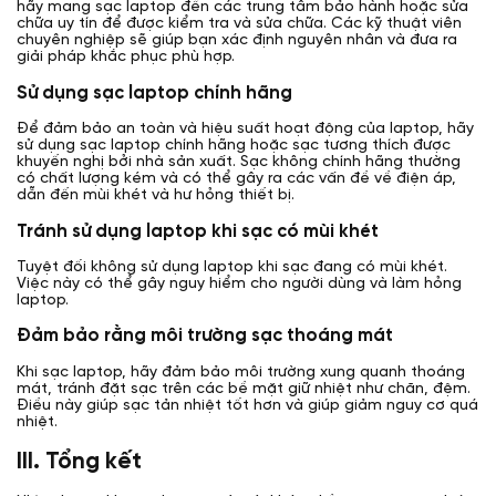
hãy mang sạc laptop đến các trung tâm bảo hành hoặc sửa
chữa uy tín để được kiểm tra và sửa chữa. Các kỹ thuật viên
chuyên nghiệp sẽ giúp bạn xác định nguyên nhân và đưa ra
giải pháp khắc phục phù hợp.
Sử dụng sạc laptop chính hãng
Để đảm bảo an toàn và hiệu suất hoạt động của laptop, hãy
sử dụng sạc laptop chính hãng hoặc sạc tương thích được
khuyến nghị bởi nhà sản xuất. Sạc không chính hãng thường
có chất lượng kém và có thể gây ra các vấn đề về điện áp,
dẫn đến mùi khét và hư hỏng thiết bị.
Tránh sử dụng laptop khi sạc có mùi khét
Tuyệt đối không sử dụng laptop khi sạc đang có mùi khét.
Việc này có thể gây nguy hiểm cho người dùng và làm hỏng
laptop.
Đảm bảo rằng môi trường sạc thoáng mát
Khi sạc laptop, hãy đảm bảo môi trường xung quanh thoáng
mát, tránh đặt sạc trên các bề mặt giữ nhiệt như chăn, đệm.
Điều này giúp sạc tản nhiệt tốt hơn và giúp giảm nguy cơ quá
nhiệt.
III. Tổng kết