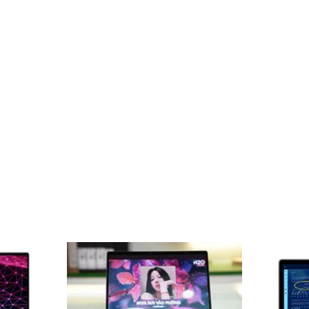
i
hảo cho những người dùng có nhu
iết kế đồ họa, một lập trình viên,
tựa game mới nhất, chiếc laptop