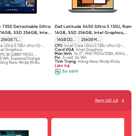
e 7350 Detachable (Ultra
Dell Latitude 5450 (Ultra 5 135U, Ram
 16GB, SSD 256GB, Intel
16GB, SSD 256GB, Intel Graphics,
n 13" 3K)
Màn 14.0" FHD)
256GB TLC
16GB DDR5
256GB M.2
e Ultra 5 135U vPro (12-
CPU
Intel Core Ultra 5 135U vPro (12-
PCIe
5600MHz
2230 TLC
ead, 12MB Cache, up to
tel Graphics
Core, 14-Thread, 12MB Cache, up to
Card VGA
Intel Graphics
urbo)
4.4GHz Max Turbo)
Màn Hình
14.0", FHD 1920x1080, 60Hz,
Gen4 M.2
Gen 4
 IPS 3K (2880*1900),
IPS, Non-Touch, AG, 250 nit
Pin
3-cell, 54 Wh
Anti-Reflect, Anti-
6.5 Wh, ExpressCharge
SSD
Tình Trạng
Hàng New, Nhập Khẩu
PCIe
ng Gorilla Glass Victus,
àng New, Nhập Khẩu
Liên hệ
tive Pen Support, 500 nits
NVMe SSD
So sánh
Xem tất cả