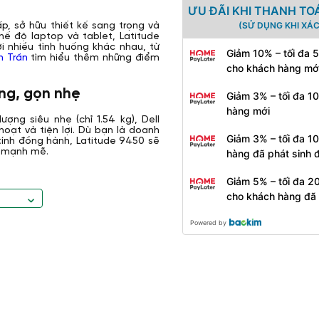
ƯU ĐÃI KHI THANH TO
(SỬ DỤNG KHI XÁ
p, sở hữu thiết kế sang trọng và
hế độ laptop và tablet, Latitude
i nhiều tình huống khác nhau, từ
Giảm 10% – tối đa 
h Trần
tìm hiểu thêm những điểm
cho khách hàng mớ
ọng, gọn nhẹ
Giảm 3% – tối đa 1
hàng mới
ượng siêu nhẹ (chỉ 1.54 kg), Dell
hoạt và tiện lợi. Dù bạn là doanh
Giảm 3% – tối đa 1
tính đồng hành, Latitude 9450 sẽ
g mạnh mẽ.
hàng đã phát sinh
Giảm 5% – tối đa 2
cho khách hàng đã
Powered by