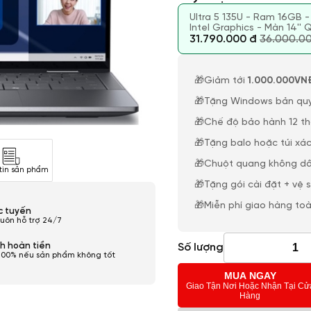
Ultra 5 135U - Ram 16GB 
Intel Graphics - Màn 14''
31.790.000 đ
36.000.0
🎁Giảm tới
1.000.000VN
🎁Tặng Windows bản qu
🎁Chế độ bảo hành 12 t
🎁Tặng balo hoặc túi xác
🎁Chuột quang không dâ
tin sản phẩm
🎁Tặng gói cài đặt + vệ 
🎁Miễn phí giao hàng to
ực tuyến
luôn hỗ trợ 24/7
Số lượng
h hoàn tiền
100% nếu sản phẩm không tốt
MUA NGAY
Giao Tận Nơi Hoặc Nhận Tại Cử
Hàng