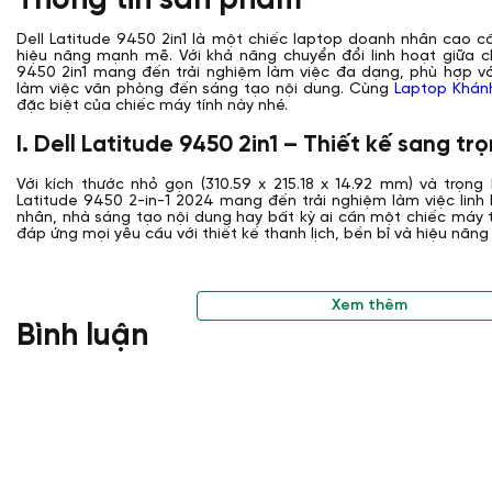
Thông tin sản phẩm
Dell Latitude 9450 2in1 là một chiếc laptop doanh nhân cao cấ
hiệu năng mạnh mẽ. Với khả năng chuyển đổi linh hoạt giữa c
9450 2in1 mang đến trải nghiệm làm việc đa dạng, phù hợp vớ
làm việc văn phòng đến sáng tạo nội dung. Cùng
Laptop Khán
đặc biệt của chiếc máy tính này nhé.
I. Dell Latitude 9450 2in1 – Thiết kế sang tr
Với kích thước nhỏ gọn (310.59 x 215.18 x 14.92 mm) và trọng l
Latitude 9450 2-in-1 2024 mang đến trải nghiệm làm việc linh 
nhân, nhà sáng tạo nội dung hay bất kỳ ai cần một chiếc máy 
đáp ứng mọi yêu cầu với thiết kế thanh lịch, bền bỉ và hiệu năn
Xem thêm
Bình luận