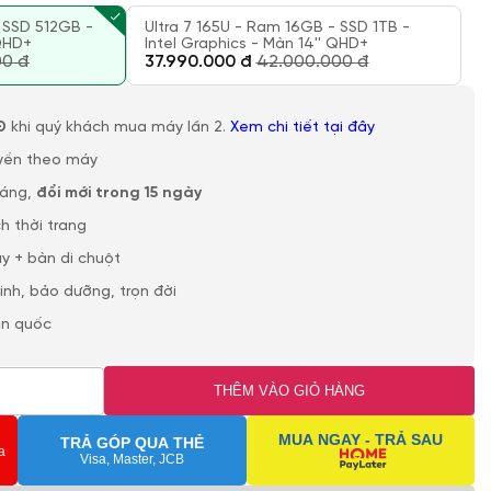
- SSD 512GB -
Ultra 7 165U - Ram 16GB - SSD 1TB -
 QHD+
Intel Graphics - Màn 14'' QHD+
00 đ
37.990.000 đ
42.000.000 đ
Đ
khi quý khách mua máy lần 2.
Xem chi tiết tại đây
yền theo máy
háng,
đổi mới trong 15 ngày
h thời trang
y + bàn di chuột
sinh, bảo dưỡng, trọn đời
àn quốc
THÊM VÀO GIỎ HÀNG
MUA NGAY - TRẢ SAU
TRẢ GÓP QUA THẺ
a
Visa, Master, JCB