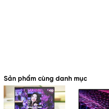
Sản phẩm cùng danh mục
II. Dell Latitude 9450 2in1 – Cấu hình vượt trộ
Với cấu hình mạnh mẽ, Latitude 9450 là một lựa chọn hoàn 
cầu làm việc, học tập và giải trí ở mức cao. Dù bạn là một nhà th
hay đơn giản chỉ là một người dùng muốn trải nghiệm những 
này đều đáp ứng được mọi yêu cầu.