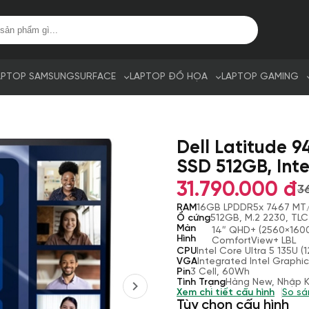
APTOP SAMSUNG
SURFACE
LAPTOP ĐỒ HỌA
LAPTOP GAMING
Dell Latitude 9
SSD 512GB, Inte
31.790.000 đ
3
RAM
16GB LPDDR5x 7467 MT
Ổ cứng
512GB, M.2 2230, TL
Màn
14″ QHD+ (2560×1600)
Hình
ComfortView+ LBL
CPU
Intel Core Ultra 5 135U 
VGA
Integrated Intel Graphi
Pin
3 Cell, 60Wh
Tình Trạng
Hàng New, Nhập 
Xem chi tiết cấu hình
So sá
Tùy chọn cấu hình