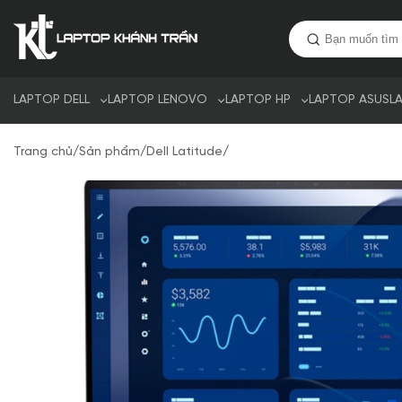
LAPTOP DELL
LAPTOP LENOVO
LAPTOP HP
LAPTOP ASUS
L
Trang chủ
/
Sản phẩm
/
Dell Latitude
/