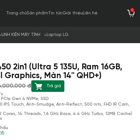
0
Trang chủ
Sản phẩm
Tin tức
Giới thiệu
Liên hệ
LINH KIỆN MÁY TÍNH
Laptop LG
450 2in1 (Ultra 5 135U, Ram 16GB,
l Graphics, Màn 14'' QHD+)
6.000.000 đ
Trả giá
/s
C PCIe Gen 4 NVMe, SSD
 IPS Touch, Anti-Smudge, Anti-Reflect, 500 nits, FHD IR Cam,
(12 Cores, 14 Threads, 1.6 GHz Base, 4.4 GHz Turbo, 12MB Cache)
cs
Khẩu
nh