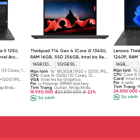
a 5 125U,
Thinkpad T14 Gen 4 (Core i5 1345U,
Lenovo Thin
tel Arc
RAM 16GB, SSD 256GB, Intel Iris Xe
1240P, RAM 
A)
Graphics, Màn 14’’ FHD+)
Iris Xe Graph
16GB DDR5
512GB SSD
16GB,
 (12 Cores, 14
Màn hình
14.
Màn hình
14″ WUXGA (1920 x 1200), IPS,
5200MHz
M.2 2280
DDR4,
, 12MB Cache)
IPS, anti-glar
CPU
Core i5 
Anti-Glare, 45%NTSC, 300 nits, 60Hz,
CPU
Core i5-1345U (10 Cores, 12
4.40 GHz, 12 
Card
Intel Ir
PCIe
3200 MHz,
×1200) IPS
Narrow Bezel, Low Cost Low Weight
Threads, 8-E-Core 3.4GHz, 2-P-Core
VGA
Intel Iris Xe Graphics
Cache)
Pin
6 cells
uch, 16:10,
4.7GHz, 12MB Cache)
Pin
Li-Polymer 39.9Wh battery
Gen4
Tình Trạng
Max 32GB
M
ập Khẩu
Tình Trạng
Outlet, Nhập Khẩu
26.500.000 
15.990.000 đ
20.500.000 đ
-22%
So sánh
So sánh