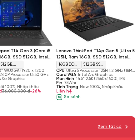
kpad T14 Gen 3 (Core i5
Lenovo ThinkPad T14p Gen 5 (Ultra 5
16GB, SSD 512GB, Intel
125H, Ram 16GB, SSD 512GB, Intel
ics, Màn 14'' FHD+)
Arc Graphics, Màn 14'' 2.5K)
512GB,
16GB DDR5
512GB SSD
0'' WUXGA (1920 x 1200)
CPU
Ultra 5 Processor 125H 1.2 GHz (18MB
M.2, PCIe
5600MHz
M.2 2242
e, 300 nits
1240P Processor (3.30 GHz -
Cache, up to 4.5 GHz, 14 cores, 18
Card VGA
Intel Arc Graphics
Cores, 16 Threads, 12MB
is Xe Graphics
Threads)
Màn Hình
14.5" 2.5K (2560x1600), IPS,
NVMe, SSD
PCIe
Anti-Glare, 350 nits, 90Hz
Pin
75Whr
ới 100%, Nhập khẩu
Tình Trạng
New 100%, Nhập Khẩu
Gen4 TLC
đ
36.000.000 đ
-26%
Liên hệ
So sánh
Xem tất cả