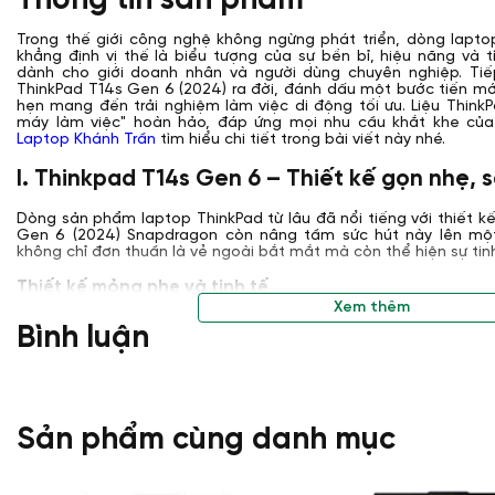
Thông tin sản phẩm
Trong thế giới công nghệ không ngừng phát triển, dòng lapto
khẳng định vị thế là biểu tượng của sự bền bỉ, hiệu năng và
dành cho giới doanh nhân và người dùng chuyên nghiệp. Tiế
ThinkPad T14s Gen 6 (2024) ra đời, đánh dấu một bước tiến mới 
hẹn mang đến trải nghiệm làm việc di động tối ưu. Liệu Think
máy làm việc" hoàn hảo, đáp ứng mọi nhu cầu khắt khe của
Laptop Khánh Trần
tìm hiểu chi tiết trong bài viết này nhé.
I. Thinkpad T14s Gen 6 – Thiết kế gọn nhẹ, 
Dòng sản phẩm laptop ThinkPad từ lâu đã nổi tiếng với thiết 
Gen 6 (2024) Snapdragon còn nâng tầm sức hút này lên một
không chỉ đơn thuần là vẻ ngoài bắt mắt mà còn thể hiện sự tinh 
Thiết kế mỏng nhẹ và tinh tế
Xem thêm
ThinkPad T14s Gen 6 Snapdragon có thiết kế mỏng nhẹ ấn tượ
Bình luận
trọng lượng 1.24kg, giúp bạn dễ dàng mang theo bất cứ đâu. Má
đồng hành lý tưởng cho những người dùng thường xuyên di chuyể
Sản phẩm cùng danh mục