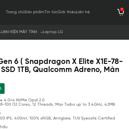
0
Trang chủ
Sản phẩm
Tin tức
Giới thiệu
Liên hệ
LINH KIỆN MÁY TÍNH
Laptop LG
Gen 6 ( Snapdragon X Elite X1E-78-
, SSD 1TB, Qualcomm Adreno, Màn
á
z
Ie 4.0×4 NVMe Opal 2.0
78-100 (12 Cores, 12 Threads, Max Turbo up to 3.4GHz, 42MB
o
0 IPS, 400nit, 100% sRGB, Antiglare, TUV Eyesafe Certified
Khẩu