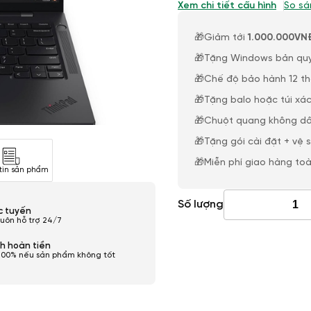
Xem chi tiết cấu hình
So sá
🎁Giảm tới
1.000.000VN
🎁Tặng Windows bản qu
🎁Chế độ bảo hành 12 t
🎁Tặng balo hoặc túi xác
🎁Chuột quang không dâ
🎁Tặng gói cài đặt + vệ 
🎁Miễn phí giao hàng to
tin sản phẩm
Số lượng
ực tuyến
luôn hỗ trợ 24/7
h hoàn tiền
100% nếu sản phẩm không tốt