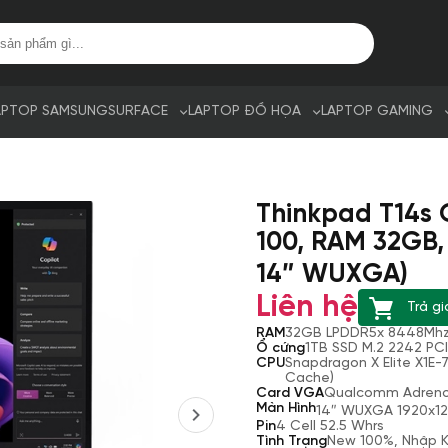
APTOP SAMSUNG
SURFACE
LAPTOP ĐỒ HỌA
LAPTOP GAMING
Thinkpad T14s 
100, RAM 32GB
14″ WUXGA)
Liên hệ
Trả gi
RAM
32GB LPDDR5x 8448Mh
Ổ cứng
1TB SSD M.2 2242 PC
CPU
Snapdragon X Elite X1E-
Cache)
Card VGA
Qualcomm Adren
Màn Hình
14″ WUXGA 1920x120
Pin
4 Cell 52.5 Whrs
Tình Trạng
New 100%, Nhập 