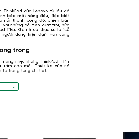
p ThinkPad của Lenovo từ lâu đã
 tính bảo mật hàng đầu, đặc biệt
p nối thành công đó, phiên bản
với những cải tiến vượt trội, hứa
Pad T14s Gen 6 có thực sự là "cỗ
 người dùng hiện đại? Hãy cùng
sang trọng
kế mỏng nhẹ, nhưng ThinkPad T14s
 tầm cao mới. Thiết kế của nó
tế trong từng chi tiết.
ng với kích thước chỉ 16.9mm và
y tính xách tay này là người bạn
n hoặc làm việc từ xa.