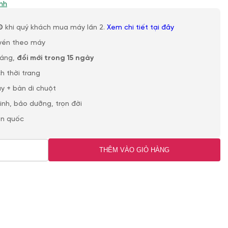
nh
Đ
khi quý khách mua máy lần 2.
Xem chi tiết tại đây
yền theo máy
háng,
đổi mới trong 15 ngày
h thời trang
y + bàn di chuột
sinh, bảo dưỡng, trọn đời
àn quốc
THÊM VÀO GIỎ HÀNG