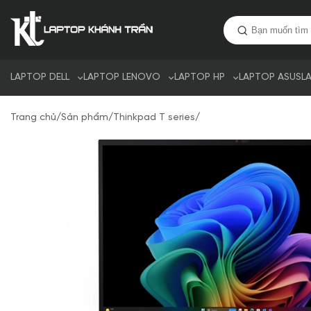
LAPTOP DELL
LAPTOP LENOVO
LAPTOP HP
LAPTOP ASUS
L
Trang chủ
/
Sản phẩm
/
Thinkpad T series
/