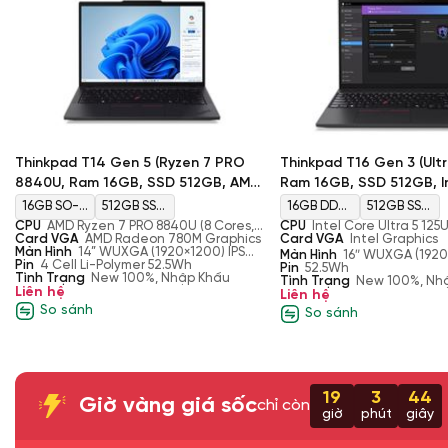
Thinkpad T14 Gen 5 (Ryzen 7 PRO
Thinkpad T16 Gen 3 (Ultr
8840U, Ram 16GB, SSD 512GB, AMD
Ram 16GB, SSD 512GB, In
Radeon 780M Graphics, Màn 14”
Graphics, Màn 16″ WUXG
16GB SO-
512GB SSD
16GB DDR5
512GB SSD
WUXGA)
CPU
AMD Ryzen 7 PRO 8840U (8 Cores,
CPU
Intel Core Ultra 5 125U
DIMM DDR5
M.2 2280
5600MHz
M.2 2280
16 Threads, 3.3 GHz Base, 5.1 GHz Turbo,
Card VGA
AMD Radeon 780M Graphics
Threads, 1.3GHz – 4.3GHz
Card VGA
Intel Graphics
16MB Cache)
Màn Hình
14” WUXGA (1920×1200) IPS
5600MHz
PCIe 4.0
PCIe
Màn Hình
16″ WUXGA (1920
Anti-glare, 400 nits, Non-touch, 16:10,
Pin
4 Cell Li-Polymer 52.5Wh
300nits, Anti-glare, Non-to
Pin
52.5Wh
100% sRGB, 60Hz, Low Power
Tình Trạng
New 100%, Nhập Khẩu
4.0×4
45% NTSC
Tình Trạng
New 100%, Nh
Liên hệ
Liên hệ
NVMe
So sánh
So sánh
19
3
44
Giờ vàng giá sốc
chỉ còn
giờ
phút
giây