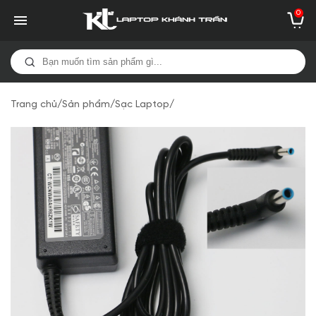
0
Trang chủ
/
Sản phẩm
/
Sạc Laptop
/