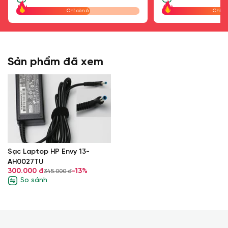
Chỉ còn 6
Chỉ cò
Sản phẩm đã xem
Sạc Laptop HP Envy 13-
AH0027TU
300.000 đ
-13%
345.000 đ
So sánh