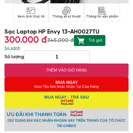
Xem ảnh thực tế
Thông số kỹ thuật
Thông tin sản phẩm
Sạc Laptop HP Envy 13-AH0027TU
300.000 đ
345.000 đ
Trả giá
So sánh
Số lượng
THÊM VÀO GIỎ HÀNG
MUA NGAY
Giao Tận Nơi Hoặc Nhận Tại Cửa Hàng
MUA NGAY - TRẢ SAU
ƯU ĐÃI KHI THANH TOÁN
(SỬ DỤNG KHI XÁC NHẬN KHOẢN VAY TRÊN TRANG CỦA TỔ CHỨC
TÀI CHÍNH)