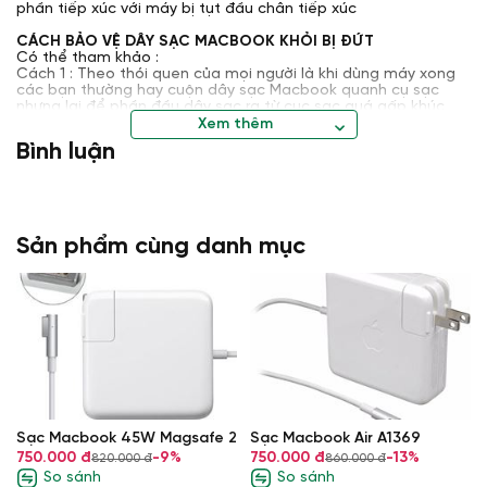
phần tiếp xúc với máy bị tụt đầu chân tiếp xúc
CÁCH BẢO VỆ DÂY SẠC MACBOOK KHỎI BỊ ĐỨT
Có thể tham khảo :
Cách 1 : Theo thói quen của mọi người là khi dùng máy xong
các bạn thường hay cuộn dây sạc Macbook quanh cụ sạc
nhưng lại để phần đầu dây sạc ra từ cục sạc quá gấp khúc
nên nhiều lần như thế sẽ dẫy đến dây sạc của bạn sẽ bị đứt
Xem thêm
ngầm từ trong ra dẫn đến dây sạc đứt không sử dụng được
Bình luận
nữa cho dù củ sạc của bạn không bị hỏng, xem ảnh minh họa
Sản phẩm cùng danh mục
1
Sạc Macbook 45W Magsafe 2
Sạc Macbook Air A1369
750.000 đ
-9%
750.000 đ
-13%
820.000 đ
860.000 đ
So sánh
So sánh