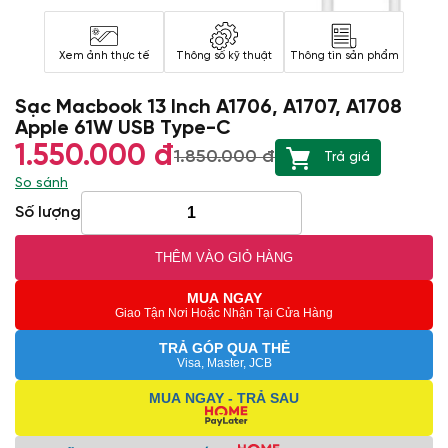
Xem ảnh thực tế
Thông số kỹ thuật
Thông tin sản phẩm
Sạc Macbook 13 Inch A1706, A1707, A1708
Apple 61W USB Type-C
1.550.000 đ
1.850.000 đ
Trả giá
So sánh
Số lượng
THÊM VÀO GIỎ HÀNG
MUA NGAY
Giao Tận Nơi Hoặc Nhận Tại Cửa Hàng
TRẢ GÓP QUA THẺ
Visa, Master, JCB
MUA NGAY - TRẢ SAU