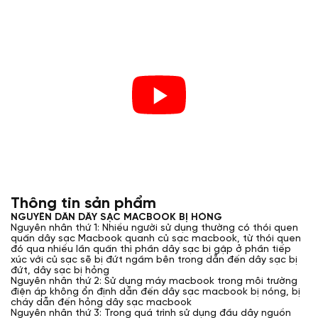
Thông tin sản phẩm
NGUYÊN DÂN DÂY SẠC MACBOOK BỊ HỎNG
Nguyên nhân thứ 1: Nhiều người sử dụng thường có thói quen
quấn dây sạc Macbook quanh củ sạc macbook, từ thói quen
đó qua nhiều lần quấn thì phần dây sạc bị gập ở phần tiếp
xúc với củ sạc sẽ bị đứt ngầm bên trong dẫn đến dây sạc bị
đứt, dây sạc bị hỏng
Nguyên nhân thứ 2: Sử dụng máy macbook trong môi trường
điện áp không ổn định dẫn đến dây sạc macbook bị nóng, bị
cháy dẫn đến hỏng dây sạc macbook
Nguyên nhân thứ 3: Trong quá trình sử dụng đầu dây nguồn