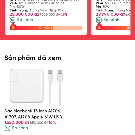
Địa chỉ: Số 26 Ngõ 165 Thái Hà, Đống Đa, Hà
100% sRGB
GHz, 8 Cores, 16 Threads, 16MB Cache)
VGA
AMD Radeon 780M Graphics
Threads, 2.2 GHz Base,
VGA
NVIDIA GeForce R
5600MHz (up
SSD
SO-DIMM/
SSD
Pin
80Wh
Cache)
Pin
80Whr
Nội.
Tình Trạng
Hàng New, Nhập Khẩu
Tình Trạng
Hàng New,
to 96GB)
Nâng cấp)
25.800.000 đ
-13%
29.990.000 đ
29.500.000 đ
34.000
So sánh
So sánh
Chỉ còn 6
Chỉ cò
Sản phẩm đã xem
Sạc Macbook 13 Inch A1706,
A1707, A1708 Apple 61W USB
1.550.000 đ
-16%
1.850.000 đ
Type-C
So sánh