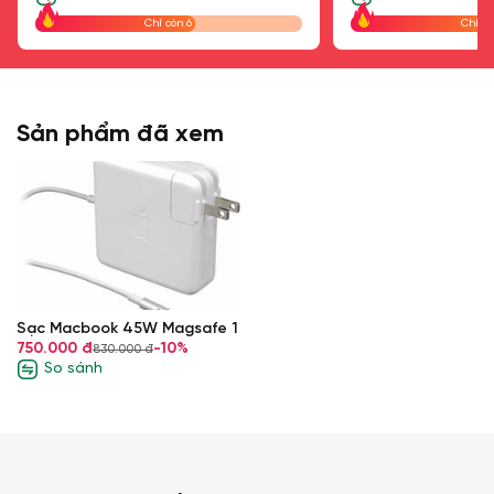
Chỉ còn 6
Chỉ cò
Sản phẩm đã xem
Sạc Macbook 45W Magsafe 1
750.000 đ
-10%
830.000 đ
So sánh