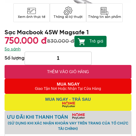
Xem ảnh thực tế
Thông số kỹ thuật
Thông tin sản phẩm
Sạc Macbook 45W Magsafe 1
750.000 đ
830.000 đ
Trả giá
So sánh
Số lượng
THÊM VÀO GIỎ HÀNG
MUA NGAY
Giao Tận Nơi Hoặc Nhận Tại Cửa Hàng
MUA NGAY - TRẢ SAU
ƯU ĐÃI KHI THANH TOÁN
(SỬ DỤNG KHI XÁC NHẬN KHOẢN VAY TRÊN TRANG CỦA TỔ CHỨC
TÀI CHÍNH)