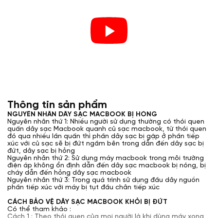
Thông tin sản phẩm
NGUYÊN NHÂN DÂY SẠC MACBOOK BỊ HỎNG
Nguyên nhân thứ 1: Nhiều người sử dụng thường có thói quen
quấn dây sạc Macbook quanh củ sạc macbook, từ thói quen
đó qua nhiều lần quấn thì phần dây sạc bị gập ở phần tiếp
xúc với củ sạc sẽ bị đứt ngầm bên trong dẫn đến dây sạc bị
đứt, dây sạc bị hỏng
Nguyên nhân thứ 2: Sử dụng máy macbook trong môi trường
điện áp không ổn định dẫn đến dây sạc macbook bị nóng, bị
cháy dẫn đến hỏng dây sạc macbook
Nguyên nhân thứ 3: Trong quá trình sử dụng đầu dây nguồn
phần tiếp xúc với máy bị tụt đầu chân tiếp xúc
CÁCH BẢO VỆ DÂY SẠC MACBOOK KHỎI BỊ ĐỨT
Có thể tham khảo :
Cách 1 : Theo thói quen của mọi người là khi dùng máy xong