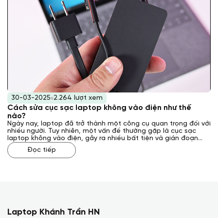
30-03-2025
2.264 lượt xem
Cách sửa cục sạc laptop không vào điện như thế
nào?
Ngày nay, laptop đã trở thành một công cụ quan trọng đối với
nhiều người. Tuy nhiên, một vấn đề thường gặp là cục sạc
laptop không vào điện, gây ra nhiều bất tiện và gián đoạn
công việc. Vậy, cách sửa cục sạc laptop không vào điện như
Đọc tiếp
thế nào? Laptop Khánh Trần sẽ giải đáp cho bạn qua bài viết
sau đây.
Laptop Khánh Trần HN