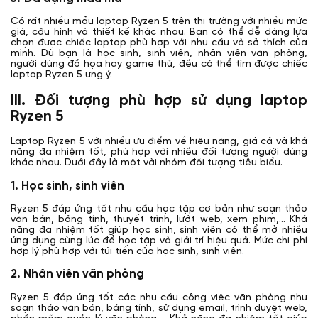
Có rất nhiều mẫu laptop Ryzen 5 trên thị trường với nhiều mức
giá, cấu hình và thiết kế khác nhau. Bạn có thể dễ dàng lựa
chọn được chiếc laptop phù hợp với nhu cầu và sở thích của
mình. Dù bạn là học sinh, sinh viên, nhân viên văn phòng,
người dùng đồ họa hay game thủ, đều có thể tìm được chiếc
laptop Ryzen 5 ưng ý.
III. Đối tượng phù hợp sử dụng laptop
Ryzen 5
Laptop Ryzen 5 với nhiều ưu điểm về hiệu năng, giá cả và khả
năng đa nhiệm tốt, phù hợp với nhiều đối tượng người dùng
khác nhau. Dưới đây là một vài nhóm đối tượng tiêu biểu.
1. Học sinh, sinh viên
Ryzen 5 đáp ứng tốt nhu cầu học tập cơ bản như soạn thảo
văn bản, bảng tính, thuyết trình, lướt web, xem phim,... Khả
năng đa nhiệm tốt giúp học sinh, sinh viên có thể mở nhiều
ứng dụng cùng lúc để học tập và giải trí hiệu quả. Mức chi phí
hợp lý phù hợp với túi tiền của học sinh, sinh viên.
2. Nhân viên văn phòng
Ryzen 5 đáp ứng tốt các nhu cầu công việc văn phòng như
soạn thảo văn bản, bảng tính, sử dụng email, trình duyệt web,