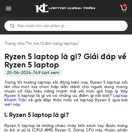
0
Trang chủ
/
Tin tức
/
Cẩm nang laptop
/
Ryzen 5 laptop là gì? Giải đáp về
Ryzen 5 laptop
25-06-2024
749 lượt xem
Trong thị trường laptop sôi động hiện nay, Ryzen 5 laptop nổi
lên như một lựa chọn hấp dẫn dành cho người dùng mong
muốn sở hữu hiệu năng mạnh mẽ với mức giá hợp lý. Vậy
Ryzen 5 laptop là gì và có những ưu điểm gì nổi bật?
Laptop
Khánh Trần
sẽ giải đáp thắc mắc về laptop Ryzen 5 qua bài
viết này.
I. Ryzen 5 laptop là gì?
Ryzen 5 laptop là những chiếc máy tính xách tay được trang
bị bộ vi xử lý (CPU) AMD Ryzen 5. Dòng CPU này thuộc phân