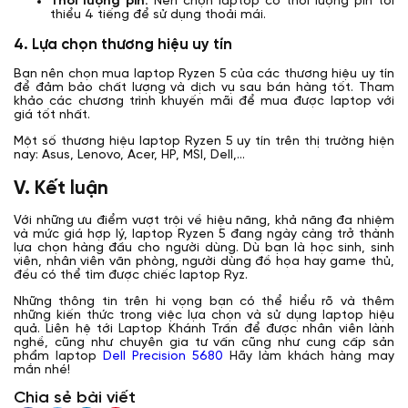
Thời lượng pin:
Nên chọn laptop có thời lượng pin tối
thiểu 4 tiếng để sử dụng thoải mái.
4. Lựa chọn thương hiệu uy tín
Bạn nên chọn mua laptop Ryzen 5 của các thương hiệu uy tín
để đảm bảo chất lượng và dịch vụ sau bán hàng tốt. Tham
khảo các chương trình khuyến mãi để mua được laptop với
giá tốt nhất.
Một số thương hiệu laptop Ryzen 5 uy tín trên thị trường hiện
nay: Asus, Lenovo, Acer, HP, MSI, Dell,…
V. Kết luận
Với những ưu điểm vượt trội về hiệu năng, khả năng đa nhiệm
và mức giá hợp lý, laptop Ryzen 5 đang ngày càng trở thành
lựa chọn hàng đầu cho người dùng. Dù bạn là học sinh, sinh
viên, nhân viên văn phòng, người dùng đồ họa hay game thủ,
đều có thể tìm được chiếc laptop Ryz.
Những thông tin trên hi vọng bạn có thể hiểu rõ và thêm
những kiến thức trong việc lựa chọn và sử dụng laptop hiệu
quả. Liên hệ tới Laptop Khánh Trần để được nhân viên lành
nghề, cũng như chuyên gia tư vấn cũng như cung cấp sản
phẩm laptop
Dell Precision 5680
Hãy làm khách hàng may
mắn nhé!
Chia sẻ bài viết