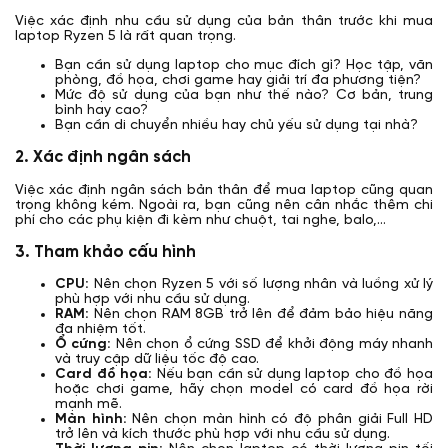
Việc xác định nhu cầu sử dụng của bản thân trước khi mua
laptop Ryzen 5 là rất quan trọng.
Bạn cần sử dụng laptop cho mục đích gì? Học tập, văn
phòng, đồ họa, chơi game hay giải trí đa phương tiện?
Mức độ sử dụng của bạn như thế nào? Cơ bản, trung
bình hay cao?
Bạn cần di chuyển nhiều hay chủ yếu sử dụng tại nhà?
2. Xác định ngân sách
Việc xác định ngân sách bản thân để mua laptop cũng quan
trọng không kém. Ngoài ra, bạn cũng nên cân nhắc thêm chi
phí cho các phụ kiện đi kèm như chuột, tai nghe, balo,...
3. Tham khảo cấu hình
CPU:
Nên chọn Ryzen 5 với số lượng nhân và luồng xử lý
phù hợp với nhu cầu sử dụng.
RAM:
Nên chọn RAM 8GB trở lên để đảm bảo hiệu năng
đa nhiệm tốt.
Ổ cứng:
Nên chọn ổ cứng SSD để khởi động máy nhanh
và truy cập dữ liệu tốc độ cao.
Card đồ họa:
Nếu bạn cần sử dụng laptop cho đồ họa
hoặc chơi game, hãy chọn model có card đồ họa rời
mạnh mẽ.
Màn hình:
Nên chọn màn hình có độ phân giải Full HD
trở lên và kích thước phù hợp với nhu cầu sử dụng.