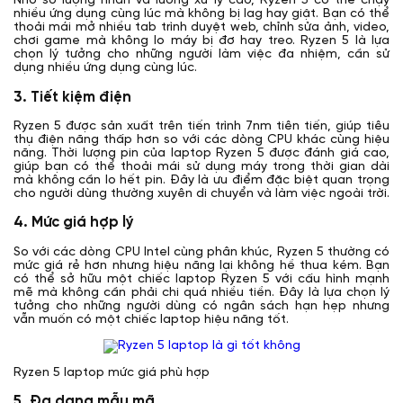
Nhờ số lượng nhân và luồng xử lý cao, Ryzen 5 có thể chạy
nhiều ứng dụng cùng lúc mà không bị lag hay giật. Bạn có thể
thoải mái mở nhiều tab trình duyệt web, chỉnh sửa ảnh, video,
chơi game mà không lo máy bị đơ hay treo. Ryzen 5 là lựa
chọn lý tưởng cho những người làm việc đa nhiệm, cần sử
dụng nhiều ứng dụng cùng lúc.
3. Tiết kiệm điện
Ryzen 5 được sản xuất trên tiến trình 7nm tiên tiến, giúp tiêu
thụ điện năng thấp hơn so với các dòng CPU khác cùng hiệu
năng. Thời lượng pin của laptop Ryzen 5 được đánh giá cao,
giúp bạn có thể thoải mái sử dụng máy trong thời gian dài
mà không cần lo hết pin. Đây là ưu điểm đặc biệt quan trọng
cho người dùng thường xuyên di chuyển và làm việc ngoài trời.
4. Mức giá hợp lý
So với các dòng CPU Intel cùng phân khúc, Ryzen 5 thường có
mức giá rẻ hơn nhưng hiệu năng lại không hề thua kém. Bạn
có thể sở hữu một chiếc laptop Ryzen 5 với cấu hình mạnh
mẽ mà không cần phải chi quá nhiều tiền. Đây là lựa chọn lý
tưởng cho những người dùng có ngân sách hạn hẹp nhưng
vẫn muốn có một chiếc laptop hiệu năng tốt.
Ryzen 5 laptop mức giá phù hợp
5. Đa dạng mẫu mã