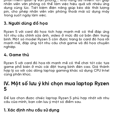
phần mềm quản lý văn phòng,... Khả năng đa nhiệm tốt giúp
nhân viên văn phòng có thể làm việc hiệu quả với nhiều ứng
dụng cùng lúc. Tiết kiệm điện năng giúp kéo dài thời lượng
pin, cho phép nhân viên văn phòng thoải mái sử dụng máy
trong suốt ngày làm việc.
3. Người dùng đồ họa
Ryzen 5 với card đồ họa tích hợp mạnh mẽ có thể đáp ứng
tốt nhu cầu chỉnh sửa ảnh, video ở mức độ cơ bản đến trung
bình. Một số model Ryzen 5 còn được trang bị card đồ họa rời
mạnh mẽ, đáp ứng tốt nhu cầu chơi game và đồ họa chuyên
nghiệp.
4. Game thủ
Ryzen 5 với card đồ họa rời mạnh mẽ có thể chơi tốt các tựa
game phổ biến ở mức cài đặt trung bình đến cao. Giá thành
hợp lý so với các dòng laptop gaming khác sử dụng CPU Intel
cùng phân khúc.
IV. Một số lưu ý khi chọn mua laptop Ryzen
5
Để lựa chọn được chiếc laptop Ryzen 5 phù hợp nhất với nhu
cầu của mình, bạn cần lưu ý một số điểm sau.
1. Xác định nhu cầu sử dụng