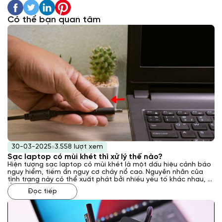
Có thể bạn quan tâm
30-03-2025
3.558 lượt xem
Sạc laptop có mùi khét thì xử lý thế nào?
Hiện tượng sạc laptop có mùi khét là một dấu hiệu cảnh báo
nguy hiểm, tiềm ẩn nguy cơ cháy nổ cao. Nguyên nhân của
tình trạng này có thể xuất phát bởi nhiều yếu tố khác nhau, từ
lỗi kỹ thuật bên trong sạc đến các vấn đề về nguồn điện hoặc
Đọc tiếp
môi trường sử dụng. Vậy phải xử lý như thế nào khi gặp phải
tình trạng này? Laptop Khánh Trần sẽ giải đáp cho bạn qua
bài viết sau đây.