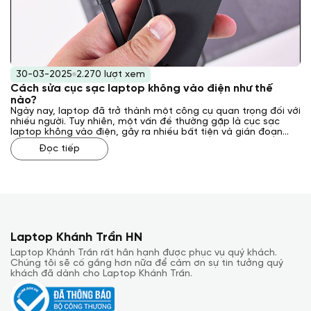
30-03-2025
2.270 lượt xem
Cách sửa cục sạc laptop không vào điện như thế
nào?
Ngày nay, laptop đã trở thành một công cụ quan trọng đối với
nhiều người. Tuy nhiên, một vấn đề thường gặp là cục sạc
laptop không vào điện, gây ra nhiều bất tiện và gián đoạn
công việc. Vậy, cách sửa cục sạc laptop không vào điện như
Đọc tiếp
thế nào? Laptop Khánh Trần sẽ giải đáp cho bạn qua bài viết
sau đây.
Laptop Khánh Trần HN
Laptop Khánh Trần rất hân hạnh được phục vụ quý khách.
Chúng tôi sẽ cố gắng hơn nữa để cảm ơn sự tin tưởng quý
khách đã dành cho Laptop Khánh Trần.