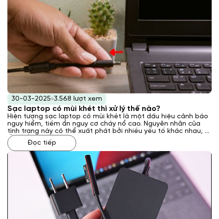
30-03-2025
3.568 lượt xem
Sạc laptop có mùi khét thì xử lý thế nào?
Hiện tượng sạc laptop có mùi khét là một dấu hiệu cảnh báo
nguy hiểm, tiềm ẩn nguy cơ cháy nổ cao. Nguyên nhân của
tình trạng này có thể xuất phát bởi nhiều yếu tố khác nhau, từ
lỗi kỹ thuật bên trong sạc đến các vấn đề về nguồn điện hoặc
Đọc tiếp
môi trường sử dụng. Vậy phải xử lý như thế nào khi gặp phải
tình trạng này? Laptop Khánh Trần sẽ giải đáp cho bạn qua
bài viết sau đây.