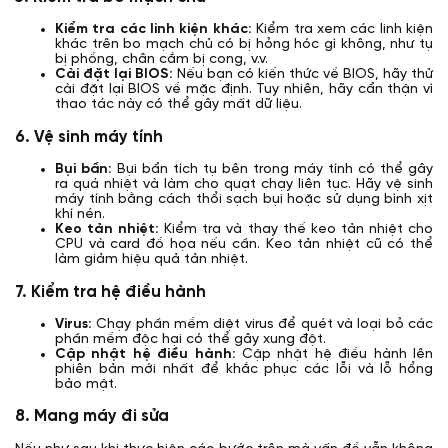
Kiểm tra các linh kiện khác:
Kiểm tra xem các linh kiện
khác trên bo mạch chủ có bị hỏng hóc gì không, như tụ
bị phồng, chân cắm bị cong, v.v.
Cài đặt lại BIOS:
Nếu bạn có kiến thức về BIOS, hãy thử
cài đặt lại BIOS về mặc định. Tuy nhiên, hãy cẩn thận vì
thao tác này có thể gây mất dữ liệu.
6. Vệ sinh máy tính
Bụi bẩn:
Bụi bẩn tích tụ bên trong máy tính có thể gây
ra quá nhiệt và làm cho quạt chạy liên tục. Hãy vệ sinh
máy tính bằng cách thổi sạch bụi hoặc sử dụng bình xịt
khí nén.
Keo tản nhiệt:
Kiểm tra và thay thế keo tản nhiệt cho
CPU và card đồ họa nếu cần. Keo tản nhiệt cũ có thể
làm giảm hiệu quả tản nhiệt.
7. Kiểm tra hệ điều hành
Virus:
Chạy phần mềm diệt virus để quét và loại bỏ các
phần mềm độc hại có thể gây xung đột.
Cập nhật hệ điều hành:
Cập nhật hệ điều hành lên
phiên bản mới nhất để khắc phục các lỗi và lỗ hổng
bảo mật.
8. Mang máy đi sửa