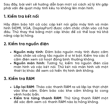
Sau đây, bài viết sẽ hướng dẫn bạn một số cách xử lý khi gặp
phải vấn đề quạt máy tính kêu to không lên màn hình.
1. Kiểm tra kết nối
Hãy đảm bảo tất cả các cáp kết nối giữa máy tính và màn
hình (HDMI, VGA, DisplayPort) được cắm chắc chắn vào cả hai
đầu. Thử thay thế bằng một cáp khác để có thể loại trừ khả
năng cáp bị hỏng.
2. Kiểm tra nguồn điện
Nguồn máy tính:
Đảm bảo nguồn máy tính được cắm
chắc chắn và công tắc nguồn ở vị trí bật. Kiểm tra các ổ
cắm điện xem có hoạt động bình thường không.
Nguồn màn hình:
Tương tự, kiểm tra nguồn điện của
màn hình và các kết nối. Thử kết nối màn hình với một
thiết bị khác để xem có hiển thị hình ảnh không.
3. Kiểm tra RAM
Lắp lại RAM:
Tháo các thanh RAM ra và lắp lại thật chặt
vào khe cắm. Đảm bảo các khe cắm không bị cong
vênh hoặc bẩn.
Kiểm tra từng thanh RAM:
Thử từng thanh RAM một
để xác định xem có thanh RAM nào bị hỏng không.