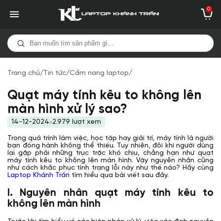
0
Trang chủ
/
Tin tức
/
Cẩm nang laptop
/
Quạt máy tính kêu to không lên
màn hình xử lý sao?
14-12-2024
2.979 lượt xem
Trong quá trình làm việc, học tập hay giải trí, máy tính là người
bạn đồng hành không thể thiếu. Tuy nhiên, đôi khi người dùng
lại gặp phải những trục trặc khó chịu, chẳng hạn như quạt
máy tính kêu to không lên màn hình. Vậy nguyên nhân cũng
như cách khắc phục tình trạng lỗi này như thế nào? Hãy cùng
Laptop Khánh Trần
tìm hiểu qua bài viết sau đây.
I. Nguyên nhân quạt máy tính kêu to
không lên màn hình