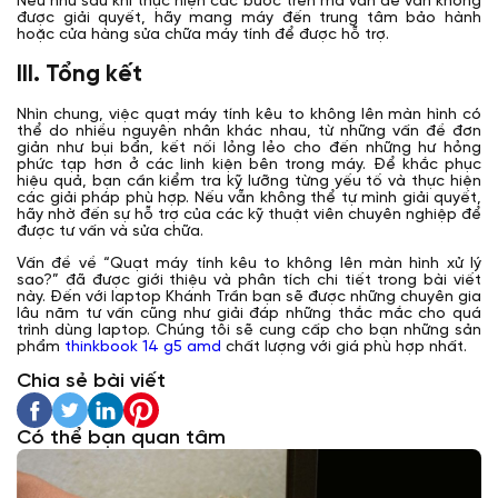
Nếu như sau khi thực hiện các bước trên mà vấn đề vẫn không
được giải quyết, hãy mang máy đến trung tâm bảo hành
hoặc cửa hàng sửa chữa máy tính để được hỗ trợ.
III. Tổng kết
Nhìn chung, việc quạt máy tính kêu to không lên màn hình có
thể do nhiều nguyên nhân khác nhau, từ những vấn đề đơn
giản như bụi bẩn, kết nối lỏng lẻo cho đến những hư hỏng
phức tạp hơn ở các linh kiện bên trong máy. Để khắc phục
hiệu quả, bạn cần kiểm tra kỹ lưỡng từng yếu tố và thực hiện
các giải pháp phù hợp. Nếu vẫn không thể tự mình giải quyết,
hãy nhờ đến sự hỗ trợ của các kỹ thuật viên chuyên nghiệp để
được tư vấn và sửa chữa.
Vấn đề về “Quạt máy tính kêu to không lên màn hình xử lý
sao?” đã được giới thiệu và phân tích chi tiết trong bài viết
này. Đến với laptop Khánh Trần bạn sẽ được những chuyên gia
lâu năm tư vấn cũng như giải đáp những thắc mắc cho quá
trình dùng laptop. Chúng tôi sẽ cung cấp cho bạn những sản
phẩm
thinkbook 14 g5 amd
chất lượng với giá phù hợp nhất.
Chia sẻ bài viết
Có thể bạn quan tâm