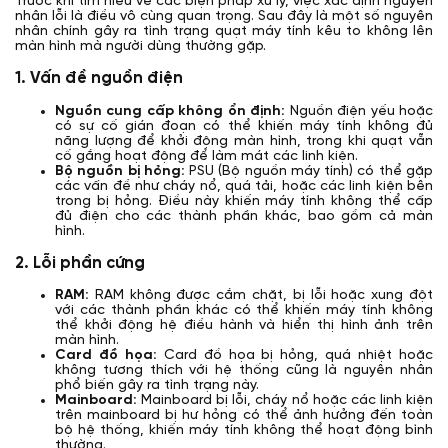
Trước khi tìm hiểu về các biện pháp xử lý, việc xác định nguyên
nhân lỗi là điều vô cùng quan trọng. Sau đây là một số nguyên
nhân chính gây ra tình trạng quạt máy tính kêu to không lên
màn hình mà người dùng thường gặp.
1. Vấn đề nguồn điện
Nguồn cung cấp không ổn định:
Nguồn điện yếu hoặc
có sự cố gián đoạn có thể khiến máy tính không đủ
năng lượng để khởi động màn hình, trong khi quạt vẫn
cố gắng hoạt động để làm mát các linh kiện.
Bộ nguồn bị hỏng:
PSU (Bộ nguồn máy tính) có thể gặp
các vấn đề như cháy nổ, quá tải, hoặc các linh kiện bên
trong bị hỏng. Điều này khiến máy tính không thể cấp
đủ điện cho các thành phần khác, bao gồm cả màn
hình.
2. Lỗi phần cứng
RAM:
RAM không được cắm chặt, bị lỗi hoặc xung đột
với các thành phần khác có thể khiến máy tính không
thể khởi động hệ điều hành và hiển thị hình ảnh trên
màn hình.
Card đồ họa:
Card đồ họa bị hỏng, quá nhiệt hoặc
không tương thích với hệ thống cũng là nguyên nhân
phổ biến gây ra tình trạng này.
Mainboard:
Mainboard bị lỗi, cháy nổ hoặc các linh kiện
trên mainboard bị hư hỏng có thể ảnh hưởng đến toàn
bộ hệ thống, khiến máy tính không thể hoạt động bình
thường.