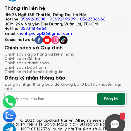
Thông tin liên hệ
HN: 26 Ngõ 165 Thái Hà, Đống Đa, Hà Nội
Hotline:
0569248888 - 0569249999 - 0562306666
HCM: 294 Nguyễn Duy Dương, Vườn Lài, TPHCM
Hotline:
0583 18 6666
Email:
khanh.prolap126@gmail.com
Social network:
Chính sách và Quy định
Chính sách giao hàng và kiểm hàng
Chính sách đổi trả
Chính sách thanh toán
Chính sách bảo hành
Chính sách bảo mật thông tin
Đăng ký nhận thông báo
Đăng ký nhận thông báo để không bỏ lỡ bất kỳ khuyến mại
nào
Đăng ký
1
© 2023 laptopkhanhtran.vn. All rights reserved.
CÔNG TY TNHH THƯƠNG MẠI & DỊCH VỤ CÔNG NGHỆ KHÁNH
TRẦN - MST: 0111223361 quản lý bởi Thuế cơ sở 4 TP. Hà Nội -