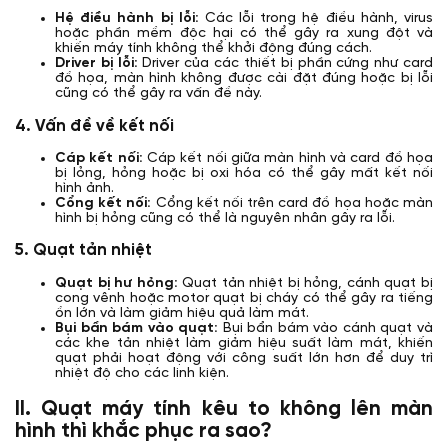
Hệ điều hành bị lỗi:
Các lỗi trong hệ điều hành, virus
hoặc phần mềm độc hại có thể gây ra xung đột và
khiến máy tính không thể khởi động đúng cách.
Driver bị lỗi:
Driver của các thiết bị phần cứng như card
đồ họa, màn hình không được cài đặt đúng hoặc bị lỗi
cũng có thể gây ra vấn đề này.
4. Vấn đề về kết nối
Cáp kết nối:
Cáp kết nối giữa màn hình và card đồ họa
bị lỏng, hỏng hoặc bị oxi hóa có thể gây mất kết nối
hình ảnh.
Cổng kết nối:
Cổng kết nối trên card đồ họa hoặc màn
hình bị hỏng cũng có thể là nguyên nhân gây ra lỗi.
5. Quạt tản nhiệt
Quạt bị hư hỏng:
Quạt tản nhiệt bị hỏng, cánh quạt bị
cong vênh hoặc motor quạt bị cháy có thể gây ra tiếng
ồn lớn và làm giảm hiệu quả làm mát.
Bụi bẩn bám vào quạt:
Bụi bẩn bám vào cánh quạt và
các khe tản nhiệt làm giảm hiệu suất làm mát, khiến
quạt phải hoạt động với công suất lớn hơn để duy trì
nhiệt độ cho các linh kiện.
II. Quạt máy tính kêu to không lên màn
hình thì khắc phục ra sao?