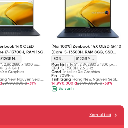
Zenbook 14X OLED
[Mới 100%] Zenbook 14X OLED Q410
e i7-13700H, RAM 16GB,
(Core i5-13500H, RAM 8GB, SSD
ntel Iris Xe Graphics,
512GB, Intel Iris Xe Graphics, 14.5''
512GB M.2
8GB
512GB M.2
2.8K)
5'', 2.8K 2880 x 1800 px,
Màn hình
14.5'', 2.8K 2880 x 1800 px,
NVMe
LPDDR5 on
NVMe
50nits, 100% DCI-P3
0H, 2.4 GHz
OLED 16:10, 550nits, 100% DCI-P3
CPU
i5, 13500H, 2,6 GHz
ris Xe Graphics
Card
Intel Iris Xe Graphics
board
Pin
70WHrs
àng New, Nguyên Seal,
Tình trạng
Hàng New, Nguyên Seal,
đ
29.990.000 đ
-31%
Nhập Khẩu
14.990.000 đ
23.990.000 đ
-38%
So sánh
Xem tất cả