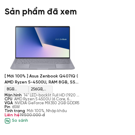
Sản phẩm đã xem
[ Mới 100% ] Asus Zenbook Q407IQ (
AMD Ryzen 5-4500U, RAM 8GB, SSD
256GB, NVIDIA GeFore MX350, Màn
8GB
256GB,
14'' FHD )
Màn hình
14” LED-backlit Full HD (1920 x
LPDDR4X
M.2, PCIe
1080) 16:9 slim-bezel NanoEdge display,
CPU
AMD Ryzen 5 4500U (6 Core, 6
non-touch
Threads, 2.3 GHz Up to 4.0GHz, 12MB
VGA
NVIDIA GeForce MX350 2GB GDDR5
Màn hình hiển thị sắc nét
4266MHz
NVMe, SSD
Cache)
Pin
65W
Tình trạng
Mới 100%, Nhập khẩu
Điểm đáng chú ý nhất của các dòng Zenbook chính là màn hình
Liên hệ
19.500.000 đ
phải ngoại lệ. Tấm màn hình IPS này có chất lượng rất tốt, vớ
So sánh
AdobeRGB, rất phù hợp với những người thiết kế 2D và chỉnh sử
khiến chiếc máy hoạt động vô cùng thuận lợi ở môi trường ngoài 