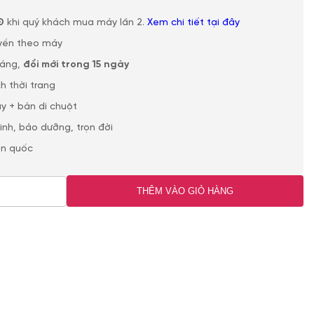
Đ
khi quý khách mua máy lần 2.
Xem chi tiết tại đây
yền theo máy
háng,
đổi mới trong 15 ngày
h thời trang
y + bàn di chuột
sinh, bảo dưỡng, trọn đời
àn quốc
THÊM VÀO GIỎ HÀNG