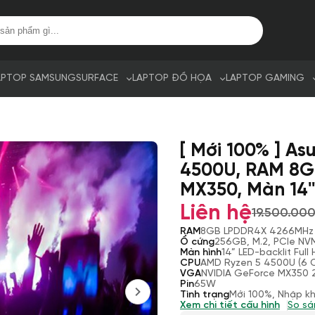
APTOP SAMSUNG
SURFACE
LAPTOP ĐỒ HỌA
LAPTOP GAMING
[ Mới 100% ] A
4500U, RAM 8G
MX350, Màn 14''
Liên hệ
19.500.00
RAM
8GB LPDDR4X 4266MHz
Ổ cứng
256GB, M.2, PCIe NV
Màn hình
14” LED-backlit Ful
CPU
AMD Ryzen 5 4500U (6 C
VGA
NVIDIA GeForce MX350
Pin
65W
Tình trạng
Mới 100%, Nhập k
Xem chi tiết cấu hình
So sá