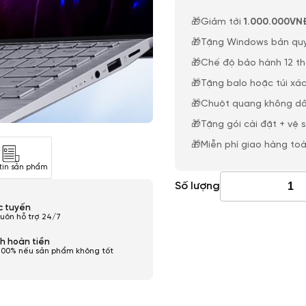
🎁Giảm tới
1.000.000VN
🎁Tặng Windows bản qu
🎁Chế độ bảo hành 12 t
🎁Tặng balo hoặc túi xác
🎁Chuột quang không dâ
🎁Tặng gói cài đặt + vệ 
🎁Miễn phí giao hàng to
tin sản phẩm
Số lượng
ực tuyến
luôn hỗ trợ 24/7
h hoàn tiền
100% nếu sản phẩm không tốt