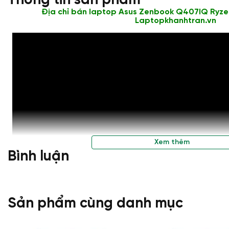
Thông tin sản phẩm
Địa chỉ bán laptop Asus Zenbook Q407IQ Ryzen 5
Laptopkhanhtran.vn
Xem thêm
Bình luận
Sản phẩm cùng danh mục
Asus ZenBook 14 Q407IQ
là một trong những chiếc laptop sở hữu 