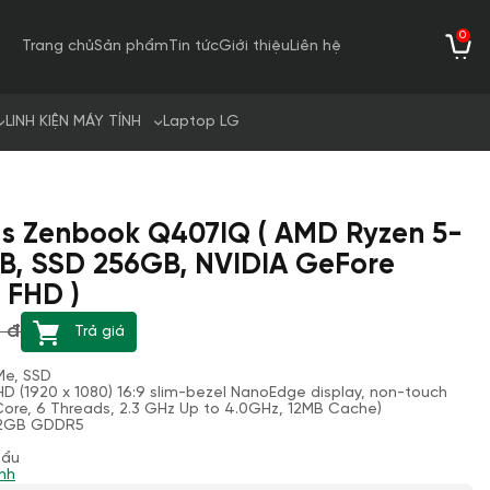
0
Trang chủ
Sản phẩm
Tin tức
Giới thiệu
Liên hệ
LINH KIỆN MÁY TÍNH
Laptop LG
sus Zenbook Q407IQ ( AMD Ryzen 5-
B, SSD 256GB, NVIDIA GeFore
 FHD )
0 đ
Trả giá
Me, SSD
l HD (1920 x 1080) 16:9 slim-bezel NanoEdge display, non-touch
ore, 6 Threads, 2.3 GHz Up to 4.0GHz, 12MB Cache)
 2GB GDDR5
hẩu
nh