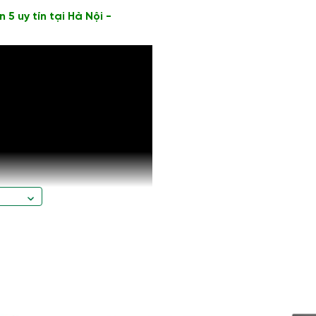
 uy tín tại Hà Nội -
thiết kế mỏng nhẹ, trọng lượng