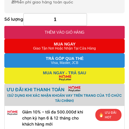
🎁Miễn phí giao hàng toàn quốc
Số lượng
THÊM VÀO GIỎ HÀNG
MUA NGAY
Giao Tận Nơi Hoặc Nhận Tại Cửa Hàng
TRẢ GÓP QUA THẺ
Visa, Master, JCB
MUA NGAY - TRẢ SAU
ƯU ĐÃI KHI THANH TOÁN
(SỬ DỤNG KHI XÁC NHẬN KHOẢN VAY TRÊN TRANG CỦA TỔ CHỨC
TÀI CHÍNH)
Giảm 10% – tối đa 500.000đ khi
ƯU ĐÃI
HOT
chọn kỳ hạn 6 & 12 tháng cho
khách hàng mới