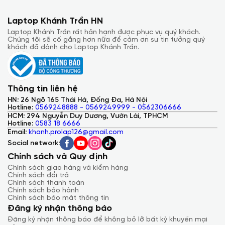
Laptop Khánh Trần HN
Laptop Khánh Trần rất hân hạnh được phục vụ quý khách.
Chúng tôi sẽ cố gắng hơn nữa để cảm ơn sự tin tưởng quý
Tương tự, thanh trỏ màu đen và màu xanh của máy tính xách
khách đã dành cho Laptop Khánh Trần.
tay cung cấp một cách tuyệt vời để chúng ta có thể điều
hướng con trỏ quanh màn hình mà không cần nhấc ngón tay
ra khỏi bàn phím. Nub lõm mềm mại và có 12 chấm cao su
giúp dễ cầm nắm.
Thông tin liên hệ
Màn hình FHD Loa
HN: 26 Ngõ 165 Thái Hà, Đống Đa, Hà Nội
Dell đã trang bị màn hình 15,6 FHD IPS cho Latitude E5570
Hotline:
0569248888 - 0569249999 - 0562306666
cung cấp màu sắc rực rỡ nhưng chỉ có độ sáng khiêm tốn.
HCM: 294 Nguyễn Duy Dương, Vườn Lài, TPHCM
Trong thử nghiệm của Laptop Khánh Trần khi xem đoạn video
Hotline:
0583 18 6666
trên Youtube trên màn hình 1920 x 1080 của Latitude E5570,
Email:
khanh.prolap126@gmail.com
màn cho màu sắc mạnh mẽ và chi tiết sắc nét . Dell Latitude
E5570 có bảng điều khiển AUO B156HW01 V1 có góc nhìn tuyệt
Social network:
vời.Màn hình này rất rõ ràng mà không có lớp phủ chống chói .
Chính sách và Quy định
Thông số kỹ thuật của Dell khẳng định độ sáng 300 nit là quá
đủ cho sử dụng trong nhà thông thường nhưng sẽ phải vật lộn
Chính sách giao hàng và kiểm hàng
dưới ánh sáng mặt trời. So sánh cạnh nhau cho thấy nó sáng
Chính sách đổi trả
hơn một chút ở độ sáng tối đa so với
E7450
.
Chính sách thanh toán
Chính sách bảo hành
Chính sách bảo mật thông tin
Đăng ký nhận thông báo
Đăng ký nhận thông báo để không bỏ lỡ bất kỳ khuyến mại