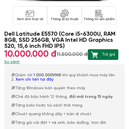
Xem ảnh thực tế
Thông số kỹ thuật
Thông tin sản phẩm
Dell Latitude E5570 (Core i5-6300U, RAM
8GB, SSD 256GB, VGA Intel HD Graphics
520, 15,6 inch FHD IPS)
10.000.000 đ
11.500.000 đ
Trả giá
So sánh
🎁Giảm tới
1.000.000VNĐ
khi quý khách mua máy lần
2.
Xem chi tiết tại đây
🎁Tặng Windows bản quyền theo máy
🎁Chế độ bảo hành 12 tháng,
đổi mới trong 15 ngày
🎁Tặng balo hoặc túi xách thời trang
🎁Chuột quang không dây + bàn di chuột
🎁Tặng gói cài đặt + vệ sinh, bảo dưỡng, trọn đời