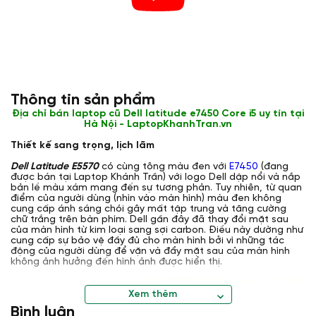
Thông tin sản phẩm
Địa chỉ bán laptop cũ Dell latitude e7450 Core i5 uy tín tại
Hà Nội - LaptopKhanhTran.vn
Thiết kế sang trọng, lịch lãm
Dell Latitude E5570
có cùng tông màu đen với
E7450
(đang
được bán tại Laptop Khánh Trần) với logo Dell dập nổi và nắp
bản lề màu xám mang đến sự tương phản. Tuy nhiên, từ quan
điểm của người dùng (nhìn vào màn hình) màu đen không
cung cấp ánh sáng chói gây mất tập trung và tăng cường
chữ trắng trên bàn phím. Dell gần đây đã thay đổi mặt sau
của màn hình từ kim loại sang sợi carbon. Điều này dường như
cung cấp sự bảo vệ đầy đủ cho màn hình bởi vì những tác
động của người dùng để vặn và đẩy mặt sau của màn hình
không ảnh hưởng đến hình ảnh được hiển thị.
Xem thêm
Bình luận