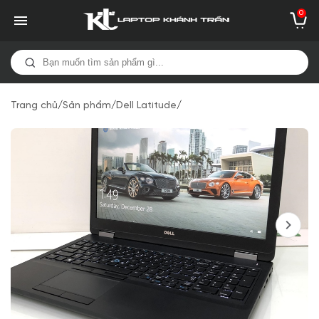
0
Trang chủ
/
Sản phẩm
/
Dell Latitude
/