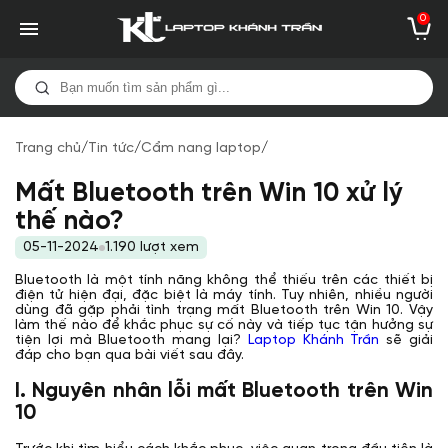
0
Trang chủ
/
Tin tức
/
Cẩm nang laptop
/
Mất Bluetooth trên Win 10 xử lý
thế nào?
05-11-2024
1.190 lượt xem
Bluetooth là một tính năng không thể thiếu trên các thiết bị
điện tử hiện đại, đặc biệt là máy tính. Tuy nhiên, nhiều người
dùng đã gặp phải tình trạng mất Bluetooth trên Win 10. Vậy
làm thế nào để khắc phục sự cố này và tiếp tục tận hưởng sự
tiện lợi mà Bluetooth mang lại?
Laptop Khánh Trần
sẽ giải
đáp cho bạn qua bài viết sau đây.
I. Nguyên nhân lỗi mất Bluetooth trên Win
10