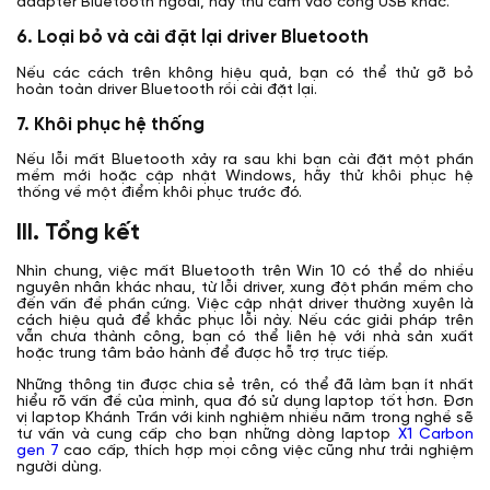
adapter Bluetooth ngoài, hãy thử cắm vào cổng USB khác.
6. Loại bỏ và cài đặt lại driver Bluetooth
Nếu các cách trên không hiệu quả, bạn có thể thử gỡ bỏ
hoàn toàn driver Bluetooth rồi cài đặt lại.
7. Khôi phục hệ thống
Nếu lỗi mất Bluetooth xảy ra sau khi bạn cài đặt một phần
mềm mới hoặc cập nhật Windows, hãy thử khôi phục hệ
thống về một điểm khôi phục trước đó.
III. Tổng kết
Nhìn chung, việc mất Bluetooth trên Win 10 có thể do nhiều
nguyên nhân khác nhau, từ lỗi driver, xung đột phần mềm cho
đến vấn đề phần cứng. Việc cập nhật driver thường xuyên là
cách hiệu quả để khắc phục lỗi này. Nếu các giải pháp trên
vẫn chưa thành công, bạn có thể liên hệ với nhà sản xuất
hoặc trung tâm bảo hành để được hỗ trợ trực tiếp.
Những thông tin được chia sẻ trên, có thể đã làm bạn ít nhất
hiểu rõ vấn đề của mình, qua đó sử dụng laptop tốt hơn. Đơn
vị laptop Khánh Trần với kinh nghiệm nhiều năm trong nghề sẽ
tư vấn và cung cấp cho bạn những dòng laptop
X1 Carbon
gen 7
cao cấp, thích hợp mọi công việc cũng như trải nghiệm
người dùng.