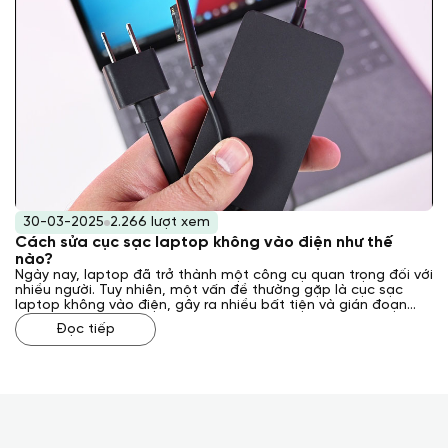
30-03-2025
2.266 lượt xem
Cách sửa cục sạc laptop không vào điện như thế
nào?
Ngày nay, laptop đã trở thành một công cụ quan trọng đối với
nhiều người. Tuy nhiên, một vấn đề thường gặp là cục sạc
laptop không vào điện, gây ra nhiều bất tiện và gián đoạn
công việc. Vậy, cách sửa cục sạc laptop không vào điện như
Đọc tiếp
thế nào? Laptop Khánh Trần sẽ giải đáp cho bạn qua bài viết
sau đây.