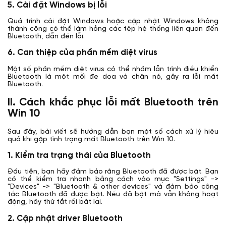
5. Cài đặt Windows bị lỗi
Quá trình cài đặt Windows hoặc cập nhật Windows không
thành công có thể làm hỏng các tệp hệ thống liên quan đến
Bluetooth, dẫn đến lỗi.
6. Can thiệp của phần mềm diệt virus
Một số phần mềm diệt virus có thể nhầm lẫn trình điều khiển
Bluetooth là một mối đe dọa và chặn nó, gây ra lỗi mất
Bluetooth.
II. Cách khắc phục lỗi mất Bluetooth trên
Win 10
Sau đây, bài viết sẽ hướng dẫn bạn một số cách xử lý hiệu
quả khi gặp tình trạng mất Bluetooth trên Win 10.
1. Kiểm tra trạng thái của Bluetooth
Đầu tiên, bạn hãy đảm bảo rằng Bluetooth đã được bật. Bạn
có thể kiểm tra nhanh bằng cách vào mục "Settings" ->
"Devices" -> "Bluetooth & other devices" và đảm bảo công
tắc Bluetooth đã được bật. Nếu đã bật mà vẫn không hoạt
động, hãy thử tắt rồi bật lại.
2. Cập nhật driver Bluetooth