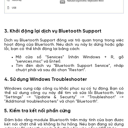
3. Khởi động lại dịch vụ Bluetooth Support
Dịch vụ Bluetooth Support đóng vai trò quan trọng trong việc
hoạt động của Bluetooth. Nếu dịch vụ này bị dừng hoặc gặp
lỗi, bạn có thể khởi động lại bằng cách:
Mở cửa sổ "Services" (nhấn Windows + R, gõ
"services.msc" và Enter).
Tìm đến dịch vụ "Bluetooth Support Service", nhấp
chuột phải và sau đó chọn "Restart".
4. Sử dụng Windows Troubleshooter
Windows cung cấp công cụ khắc phục sự cố tự động. Bạn có
thể sử dụng công cụ này để tìm và sửa lỗi Bluetooth. Vào
"Settings" -> "Update & Security" -> "Troubleshoot" ->
"Additional troubleshooters" và chọn "Bluetooth".
5. Kiểm tra kết nối phần cứng
Đảm bảo rằng module Bluetooth trên máy tính của bạn được
kết nối chặt chẽ và không bị hư hỏng. Nếu bạn đang sử dụng