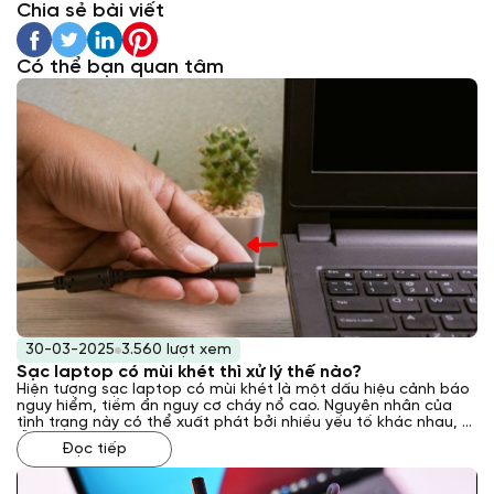
Chia sẻ bài viết
Có thể bạn quan tâm
30-03-2025
3.560 lượt xem
Sạc laptop có mùi khét thì xử lý thế nào?
Hiện tượng sạc laptop có mùi khét là một dấu hiệu cảnh báo
nguy hiểm, tiềm ẩn nguy cơ cháy nổ cao. Nguyên nhân của
tình trạng này có thể xuất phát bởi nhiều yếu tố khác nhau, từ
lỗi kỹ thuật bên trong sạc đến các vấn đề về nguồn điện hoặc
Đọc tiếp
môi trường sử dụng. Vậy phải xử lý như thế nào khi gặp phải
tình trạng này? Laptop Khánh Trần sẽ giải đáp cho bạn qua
bài viết sau đây.