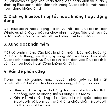
lỗi, Windows sẽ gặp khó khăn trong việc nhận diện và quản lý
thiết bị Bluetooth, dẫn đến tình trạng Bluetooth bị mất hoặc
hoạt động không ổn định.
2. Dịch vụ Bluetooth bị tắt hoặc không hoạt động
đúng
Để Bluetooth hoạt động, dịch vụ hỗ trợ Bluetooth trên
Windows phải được bật và chạy bình thường. Nếu dịch vụ này
bị tắt hoặc gặp lỗi, Bluetooth sẽ không thể hoạt động.
3. Xung đột phần mềm
Một số phần mềm, đặc biệt là phần mềm bảo mật hoặc tối
ưu hóa hệ thống, có thể gây xung đột với trình điều khiển
Bluetooth hoặc dịch vụ Bluetooth, dẫn đến việc Bluetooth bị
vô hiệu hóa hoặc hoạt động không ổn định.
4. Vấn đề phần cứng
Trong một số trường hợp, nguyên nhân gây ra lỗi mất
Bluetooth có thể đến từ chính phần cứng, chẳng hạn như:
Bluetooth adapter bị hỏng:
Nếu adapter Bluetooth bị
hư hỏng, bạn sẽ không thể sử dụng Bluetooth.
Kết nối vật lý lỏng lẻo:
Nếu kết nối giữa adapter
Bluetooth và bo mạch chủ không chắc chắn, Bluetooth
có thể bị ngắt kết nối.