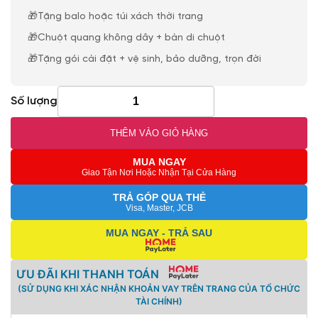
🎁Tặng balo hoặc túi xách thời trang
🎁Chuột quang không dây + bàn di chuột
🎁Tặng gói cài đặt + vệ sinh, bảo dưỡng, trọn đời
Số lượng
THÊM VÀO GIỎ HÀNG
MUA NGAY
Giao Tận Nơi Hoặc Nhận Tại Cửa Hàng
TRẢ GÓP QUA THẺ
Visa, Master, JCB
MUA NGAY - TRẢ SAU
ƯU ĐÃI KHI THANH TOÁN
(SỬ DỤNG KHI XÁC NHẬN KHOẢN VAY TRÊN TRANG CỦA TỔ CHỨC
TÀI CHÍNH)