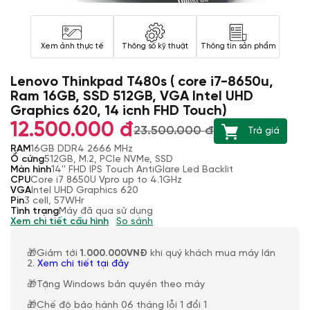
Xem ảnh thực tế
Thông số kỹ thuật
Thông tin sản phẩm
Lenovo Thinkpad T480s ( core i7-8650u,
Ram 16GB, SSD 512GB, VGA Intel UHD
Graphics 620, 14 icnh FHD Touch)
12.500.000 đ
23.500.000 đ
Trả giá
RAM
16GB DDR4 2666 MHz
Ổ cứng
512GB, M.2, PCIe NVMe, SSD
Màn hình
14'' FHD IPS Touch AntiGlare Led Backlit
CPU
Core i7 8650U Vpro up to 4.1GHz
VGA
Intel UHD Graphics 620
Pin
3 cell, 57WHr
Tình trạng
Máy đã qua sử dụng
Xem chi tiết cấu hình
So sánh
🎁Giảm tới
1.000.000VNĐ
khi quý khách mua máy lần
2.
Xem chi tiết tại đây
🎁Tặng Windows bản quyền theo máy
🎁Chế độ bảo hành 06 tháng lỗi 1 đổi 1