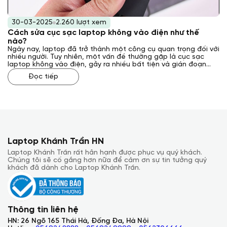
30-03-2025
2.260 lượt xem
Cách sửa cục sạc laptop không vào điện như thế
nào?
Ngày nay, laptop đã trở thành một công cụ quan trọng đối với
nhiều người. Tuy nhiên, một vấn đề thường gặp là cục sạc
laptop không vào điện, gây ra nhiều bất tiện và gián đoạn
công việc. Vậy, cách sửa cục sạc laptop không vào điện như
Đọc tiếp
thế nào? Laptop Khánh Trần sẽ giải đáp cho bạn qua bài viết
sau đây.
Laptop Khánh Trần HN
Laptop Khánh Trần rất hân hạnh được phục vụ quý khách.
Chúng tôi sẽ cố gắng hơn nữa để cảm ơn sự tin tưởng quý
khách đã dành cho Laptop Khánh Trần.
Thông tin liên hệ
HN: 26 Ngõ 165 Thái Hà, Đống Đa, Hà Nội