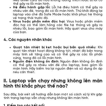
Nếu driver card đồ họa không tương thích hoặc bị lỗi có
thể gây ra lỗi màn hình.
Hệ điều hành gặp lỗi:
Lỗi hệ điều hành có thể gây ra
nhiều vấn đề, trong đó có lỗi màn hình. Thử khởi động lại
laptop vào chế độ Safe Mode hoặc khôi phục hệ thống
về trạng thái trước đó.
Virus hoặc phần mềm độc hại:
Virus hoặc phần mềm
độc hại có thể làm hỏng các file hệ thống và gây ra
nhiều lỗi, bao gồm lỗi màn hình. Hãy quét virus cho máy
của bạn.
4. Các nguyên nhân khác
Quạt tản nhiệt bị kẹt hoặc bụi bẩn quá nhiều:
Khi
quạt tản nhiệt hoạt động không tốt, nhiệt độ bên trong
máy tính sẽ tăng cao và có thể gây ra các lỗi phần
cứng, trong đó có lỗi màn hình.
Nguồn điện không ổn định:
Nguồn điện không ổn định
có thể gây ra nhiều vấn đề cho laptop, bao gồm lỗi
màn hình. Hãy kiểm tra lại nguồn điện và sử dụng ổn áp
nếu cần thiết.
II. Laptop vẫn chạy nhưng không lên màn
hình thì khắc phục thế nào?
Sau đây, bài viết sẽ hướng dẫn bạn một số cách xử lý khi gặp
tình trạng laptop vẫn chạy nhưng không lên màn hình.
1. Kiểm tra các kết nối