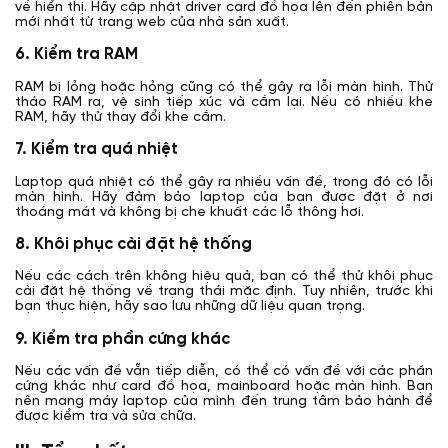
về hiển thị. Hãy cập nhật driver card đồ họa lên đến phiên bản
mới nhất từ trang web của nhà sản xuất.
6. Kiểm tra RAM
RAM bị lỏng hoặc hỏng cũng có thể gây ra lỗi màn hình. Thử
tháo RAM ra, vệ sinh tiếp xúc và cắm lại. Nếu có nhiều khe
RAM, hãy thử thay đổi khe cắm.
7. Kiểm tra quá nhiệt
Laptop quá nhiệt có thể gây ra nhiều vấn đề, trong đó có lỗi
màn hình. Hãy đảm bảo laptop của bạn được đặt ở nơi
thoáng mát và không bị che khuất các lỗ thông hơi.
8. Khôi phục cài đặt hệ thống
Nếu các cách trên không hiệu quả, bạn có thể thử khôi phục
cài đặt hệ thống về trạng thái mặc định. Tuy nhiên, trước khi
bạn thực hiện, hãy sao lưu những dữ liệu quan trọng.
9. Kiểm tra phần cứng khác
Nếu các vấn đề vẫn tiếp diễn, có thể có vấn đề với các phần
cứng khác như card đồ họa, mainboard hoặc màn hình. Bạn
nên mang máy laptop của mình đến trung tâm bảo hành để
được kiểm tra và sửa chữa.