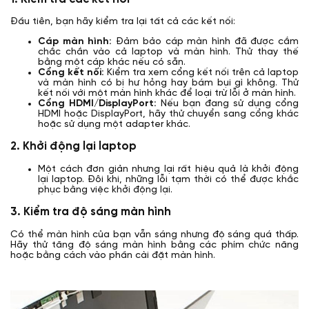
Đầu tiên, bạn hãy kiểm tra lại tất cả các kết nối:
Cáp màn hình:
Đảm bảo cáp màn hình đã được cắm
chắc chắn vào cả laptop và màn hình. Thử thay thế
bằng một cáp khác nếu có sẵn.
Cổng kết nối:
Kiểm tra xem cổng kết nối trên cả laptop
và màn hình có bị hư hỏng hay bám bụi gì không. Thử
kết nối với một màn hình khác để loại trừ lỗi ở màn hình.
Cổng HDMI/DisplayPort:
Nếu bạn đang sử dụng cổng
HDMI hoặc DisplayPort, hãy thử chuyển sang cổng khác
hoặc sử dụng một adapter khác.
2. Khởi động lại laptop
Một cách đơn giản nhưng lại rất hiệu quả là khởi động
lại laptop. Đôi khi, những lỗi tạm thời có thể được khắc
phục bằng việc khởi động lại.
3. Kiểm tra độ sáng màn hình
Có thể màn hình của bạn vẫn sáng nhưng độ sáng quá thấp.
Hãy thử tăng độ sáng màn hình bằng các phím chức năng
hoặc bằng cách vào phần cài đặt màn hình.