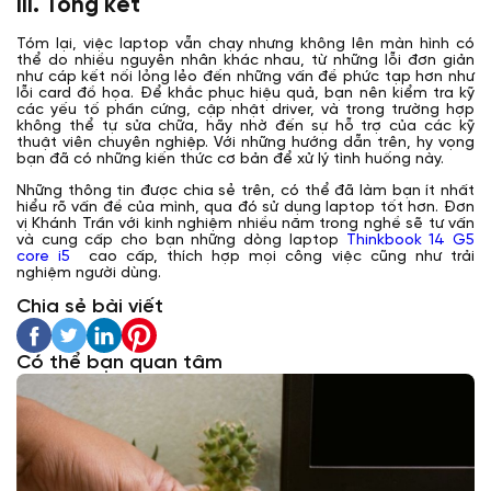
III. Tổng kết
Tóm lại, việc laptop vẫn chạy nhưng không lên màn hình có
thể do nhiều nguyên nhân khác nhau, từ những lỗi đơn giản
như cáp kết nối lỏng lẻo đến những vấn đề phức tạp hơn như
lỗi card đồ họa. Để khắc phục hiệu quả, bạn nên kiểm tra kỹ
các yếu tố phần cứng, cập nhật driver, và trong trường hợp
không thể tự sửa chữa, hãy nhờ đến sự hỗ trợ của các kỹ
thuật viên chuyên nghiệp. Với những hướng dẫn trên, hy vọng
bạn đã có những kiến thức cơ bản để xử lý tình huống này.
Những thông tin được chia sẻ trên, có thể đã làm bạn ít nhất
hiểu rõ vấn đề của mình, qua đó sử dụng laptop tốt hơn. Đơn
vị Khánh Trần với kinh nghiệm nhiều năm trong nghề sẽ tư vấn
và cung cấp cho bạn những dòng laptop
Thinkbook 14 G5
core i5
cao cấp, thích hợp mọi công việc cũng như trải
nghiệm người dùng.
Chia sẻ bài viết
Có thể bạn quan tâm