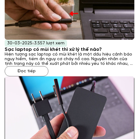
30-03-2025
3.557 lượt xem
Sạc laptop có mùi khét thì xử lý thế nào?
Hiện tượng sạc laptop có mùi khét là một dấu hiệu cảnh báo
nguy hiểm, tiềm ẩn nguy cơ cháy nổ cao. Nguyên nhân của
tình trạng này có thể xuất phát bởi nhiều yếu tố khác nhau, từ
lỗi kỹ thuật bên trong sạc đến các vấn đề về nguồn điện hoặc
Đọc tiếp
môi trường sử dụng. Vậy phải xử lý như thế nào khi gặp phải
tình trạng này? Laptop Khánh Trần sẽ giải đáp cho bạn qua
bài viết sau đây.