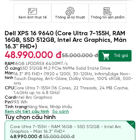
Xem ảnh thực tế
Thông số kỹ thuật
Thông tin sản phẩm
Dell XPS 16 9640 (Core Ultra 7-155H, RAM
16GB, SSD 512GB, Intel Arc Graphics, Màn
16.3'' FHD+)
48.990.000 đ
55.000.000 đ
Trả giá
RAM
16GB LPDDR5X 6400MT/s
Ổ cứng
SSD 512GB M.2 PCIe NVMe Solid State Drive
Màn
16.3″ IPS FHD+ (1920 x 1200), 30-120Hz, InfinityEdge Non-
hình
Touch Display, Anti-Glare, Dolby Vision, 100% sRGB, 500-
nits
CPU
Core Ultra 7-155H (16 Cores, 22 Threads, 24 MB Cache,
1.4GHz up to 4.8 GHz)
Card
Intel Arc Graphics
Pin
99.5 Wh
Tình trạng
Hàng New, Nhập khẩu
Xem chi tiết cấu hình
So sánh
Tùy chọn cấu hình
Core Ultra 7-155H - RAM 16GB - SSD 512GB - Intel Arc
Graphics - Màn 16.3'' FHD+
48.990.000 đ
55.000.000 đ