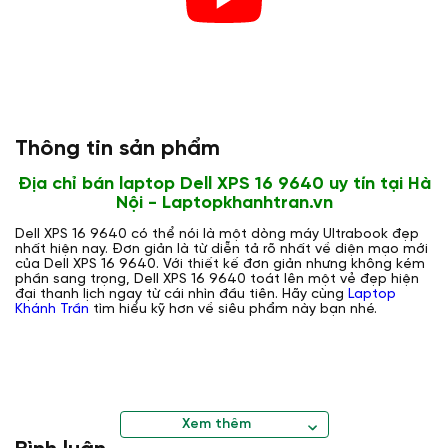
Thông tin sản phẩm
Địa chỉ bán laptop Dell XPS 16 9640 uy tín tại Hà
Nội - Laptopkhanhtran.vn
Dell XPS 16 9640 có thể nói là một dòng máy Ultrabook đẹp
nhất hiện nay. Đơn giản là từ diễn tả rõ nhất về diện mạo mới
của Dell XPS 16 9640. Với thiết kế đơn giản nhưng không kém
phần sang trọng, Dell XPS 16 9640 toát lên một vẻ đẹp hiện
đại thanh lịch ngay từ cái nhìn đầu tiên. Hãy cùng
Laptop
Khánh Trần
tìm hiểu kỹ hơn về siêu phẩm này bạn nhé.
Xem thêm