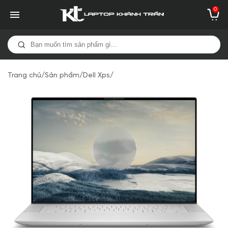
0
Trang chủ
/
Sản phẩm
/
Dell Xps
/