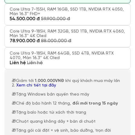
Core Ultra 7-155H, RAM 16GB, SSD 1TB, NVIDIA RTX 4050,
Màn 16.3'' FHD+
54.500.000 đ
59.900.000 đ
Core Ultra 9-185H, RAM 32GB, SSD 1TB, NVIDIA RTX 4060,
Màn 16.3'' 4K Oled
78.900.000 đ
88.000.000 đ
Core Ultra 9-185H, RAM 64GB, SSD 4TB, NVIDIA RTX
4070, Màn 16.3'' 4K Oled
Liên hệ
Liên hệ
🎁Giảm tới
1.000.000VNĐ
khi quý khách mua máy lần
2.
Xem chi tiết tại đây
🎁Tặng Windows bản quyền theo máy
🎁Chế độ bảo hành 12 tháng,
đổi mới trong 15 ngày
🎁Tặng balo hoặc túi xách thời trang
🎁Chuột quang không dây + bàn di chuột
🎁Tặng gói cài đặt + vệ sinh, bảo dưỡng, trọn đời