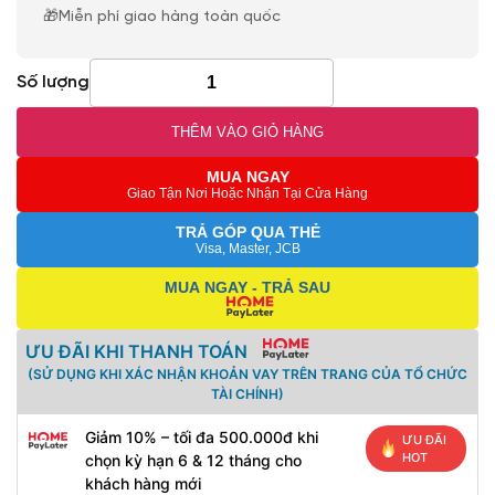
🎁Miễn phí giao hàng toàn quốc
Số lượng
THÊM VÀO GIỎ HÀNG
MUA NGAY
Giao Tận Nơi Hoặc Nhận Tại Cửa Hàng
TRẢ GÓP QUA THẺ
Visa, Master, JCB
MUA NGAY - TRẢ SAU
ƯU ĐÃI KHI THANH TOÁN
(SỬ DỤNG KHI XÁC NHẬN KHOẢN VAY TRÊN TRANG CỦA TỔ CHỨC
TÀI CHÍNH)
Giảm 10% – tối đa 500.000đ khi
ƯU ĐÃI
HOT
chọn kỳ hạn 6 & 12 tháng cho
khách hàng mới