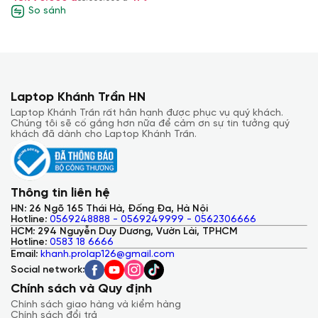
So sánh
Laptop Khánh Trần HN
Laptop Khánh Trần rất hân hạnh được phục vụ quý khách.
Chúng tôi sẽ cố gắng hơn nữa để cảm ơn sự tin tưởng quý
khách đã dành cho Laptop Khánh Trần.
Thông tin liên hệ
HN: 26 Ngõ 165 Thái Hà, Đống Đa, Hà Nội
Hotline:
0569248888 - 0569249999 - 0562306666
HCM: 294 Nguyễn Duy Dương, Vườn Lài, TPHCM
Hotline:
0583 18 6666
Email:
khanh.prolap126@gmail.com
Social network:
Chính sách và Quy định
Hiệu năng mạnh mẽ vượt trội
Chính sách giao hàng và kiểm hàng
Chính sách đổi trả