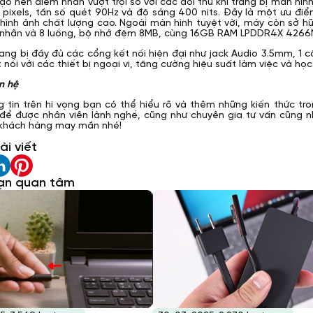
ạo nên điểm nhấn vượt trội so với các đối thủ khi trang bị màn hìn
 pixels, tần số quét 90Hz và độ sáng 400 nits. Đây là một ưu điểm
 hình ảnh chất lượng cao. Ngoài màn hình tuyệt vời, máy còn sở hữ
 nhân và 8 luồng, bộ nhớ đệm 8MB, cùng 16GB RAM LPDDR4X 4266M
ang bị đầy đủ các cổng kết nối hiện đại như jack Audio 3.5mm, 1 c
nối với các thiết bị ngoại vi, tăng cường hiệu suất làm việc và học
ên hệ
 tin trên hi vọng bạn có thể hiểu rõ và thêm những kiến thức tro
 để được nhân viên lành nghề, cũng như chuyên gia tư vấn cũng
 khách hàng may mắn nhé!
ài viết
ạn quan tâm