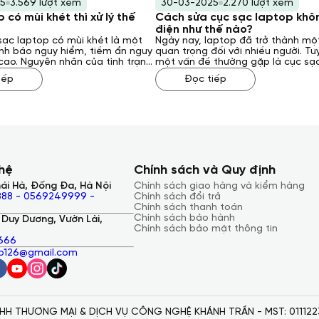
5
3.569 lượt xem
30-03-2025
2.270 lượt xem
 có mùi khét thì xử lý thế
Cách sửa cục sạc laptop khô
điện như thế nào?
sạc laptop có mùi khét là một
Ngày nay, laptop đã trở thành mộ
nh báo nguy hiểm, tiềm ẩn nguy
quan trọng đối với nhiều người. Tu
cao. Nguyên nhân của tình trạng
một vấn đề thường gặp là cục sạ
xuất phát bởi nhiều yếu tố khác
không vào điện, gây ra nhiều bất 
iếp
Đọc tiếp
 kỹ thuật bên trong sạc đến các
gián đoạn công việc. Vậy, cách sử
guồn điện hoặc môi trường sử
laptop không vào điện như thế n
ải xử lý như thế nào khi gặp
Khánh Trần sẽ giải đáp cho bạn qu
rạng này? Laptop Khánh Trần sẽ
sau đây.
o bạn qua bài viết sau đây.
 hệ
Chính sách và Quy định
ái Hà, Đống Đa, Hà Nội
Chính sách giao hàng và kiểm hàng
88 - 0569249999 -
Chính sách đổi trả
Chính sách thanh toán
Chính sách bảo hành
Duy Dương, Vườn Lài,
Chính sách bảo mật thông tin
666
ap126@gmail.com
 THƯƠNG MẠI & DỊCH VỤ CÔNG NGHỆ KHÁNH TRẦN - MST: 0111223361