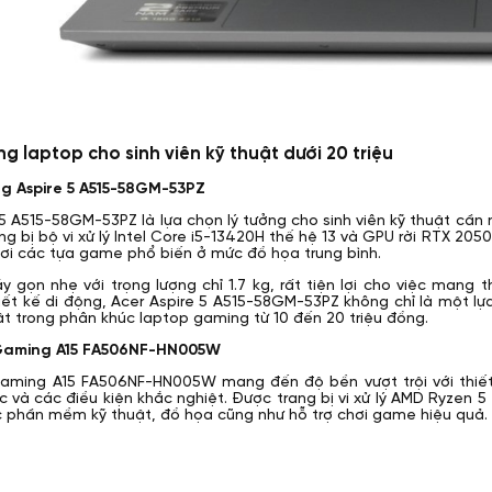
g laptop cho sinh viên kỹ thuật dưới 20 triệu
g Aspire 5 A515-58GM-53PZ
 5 A515-58GM-53PZ là lựa chọn lý tưởng cho sinh viên kỹ thuật cần
rang bị bộ vi xử lý Intel Core i5-13420H thế hệ 13 và GPU rời RTX 
hơi các tựa game phổ biến ở mức đồ họa trung bình.
y gọn nhẹ với trọng lượng chỉ 1.7 kg, rất tiện lợi cho việc mang 
iết kế di động, Acer Aspire 5 A515-58GM-53PZ không chỉ là một l
t trong phân khúc laptop gaming từ 10 đến 20 triệu đồng.
Gaming A15 FA506NF-HN005W
aming A15 FA506NF-HN005W mang đến độ bền vượt trội với thiết
ắc và các điều kiện khắc nghiệt. Được trang bị vi xử lý AMD Ryzen
ác phần mềm kỹ thuật, đồ họa cũng như hỗ trợ chơi game hiệu quả.