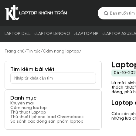
LAPTOP DELL
LAPTOP LENOVO
LAPTOP HP
LAPTOP ASUS
L
Trang chủ
/
Tin tức
/
Cẩm nang laptop
/
Laptop
Tìm kiếm bài viết
04-10-20
Là một sin
thách thức?
đồng, phù h
Danh mục
Laptop c
Khuyến mại
Cẩm nang laptop
Thủ thuật Laptop
Các sản phẩ
Thủ thuật Iphone Ipad Chromebook
những lựa c
So sánh các dòng sản phẩm laptop