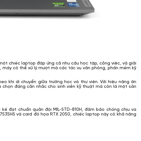
 một chiếc laptop đáp ứng cả nhu cầu học tập, công việc, và giải
2050, máy có thể xử lý mượt mà các tác vụ văn phòng, phần mềm kỹ
theo khi di chuyển giữa trường học và thư viện. Với hiệu năng ấn
ựa chọn đáng cân nhắc cho sinh viên kỹ thuật mà còn là một sản
 kế đạt chuẩn quân đội MIL-STD-810H, đảm bảo chống chịu va
 5 7535HS và card đồ họa RTX 2050, chiếc laptop này có khả năng