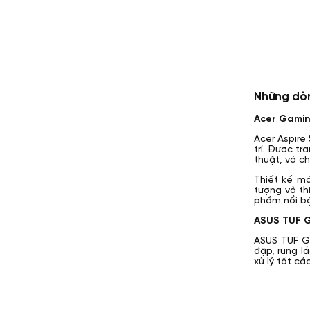
Những dòn
Acer Gamin
Acer Aspire
trí. Được t
thuật, và c
Thiết kế má
tượng và th
phẩm nổi bậ
ASUS TUF 
ASUS TUF G
đập, rung l
xử lý tốt c