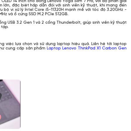
h OLED 14 inch cho dòng Lenovo Yoga Slim 7 Pro, với độ phân giải
 lớn, đặc biệt hấp dẫn đối với sinh viên kỹ thuật, khi mang đến
u bộ vi xử lý Intel Core i5-11320H mạnh mẽ với tốc độ 3.20GHz -
Hz và ổ cứng SSD M.2 PCIe 512GB.
ổng USB 3.2 Gen 1 và 2 cổng Thunderbolt, giúp sinh viên kỹ thuật
 tập.
ng việc lựa chọn và sử dụng laptop hiệu quả. Liên hệ tới laptop
 như cung cấp sản phẩm
Laptop Lenovo ThinkPad X1 Carbon Gen