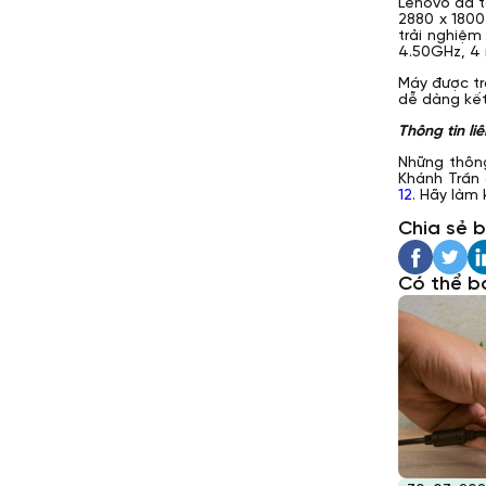
Lenovo đã t
2880 x 1800
trải nghiệm
4.50GHz, 4
Máy được tr
dễ dàng kết 
Thông tin li
Những thông
Khánh Trần
12
. Hãy làm
Chia sẻ b
Có thể b