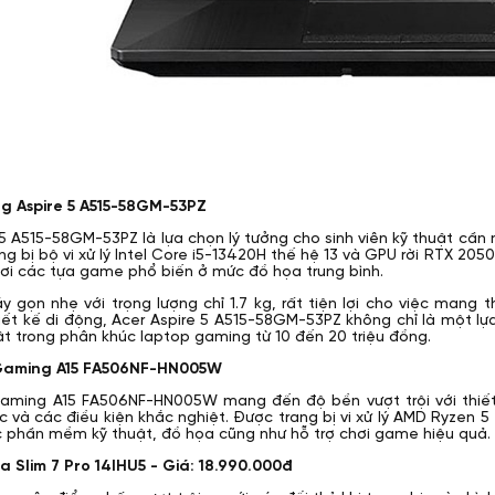
g Aspire 5 A515-58GM-53PZ
 5 A515-58GM-53PZ là lựa chọn lý tưởng cho sinh viên kỹ thuật cần
rang bị bộ vi xử lý Intel Core i5-13420H thế hệ 13 và GPU rời RTX 
hơi các tựa game phổ biến ở mức đồ họa trung bình.
y gọn nhẹ với trọng lượng chỉ 1.7 kg, rất tiện lợi cho việc mang 
iết kế di động, Acer Aspire 5 A515-58GM-53PZ không chỉ là một l
t trong phân khúc laptop gaming từ 10 đến 20 triệu đồng.
Gaming A15 FA506NF-HN005W
aming A15 FA506NF-HN005W mang đến độ bền vượt trội với thiết
ắc và các điều kiện khắc nghiệt. Được trang bị vi xử lý AMD Ryzen
ác phần mềm kỹ thuật, đồ họa cũng như hỗ trợ chơi game hiệu quả.
 Slim 7 Pro 14IHU5 - Giá: 18.990.000đ