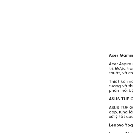
Acer Gamin
Acer Aspire
trí. Được t
thuật, và c
Thiết kế má
tượng và th
phẩm nổi bậ
ASUS TUF 
ASUS TUF G
đập, rung l
xử lý tốt c
Lenovo Yoga