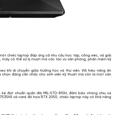
 một chiếc laptop đáp ứng cả nhu cầu học tập, công việc, và giải
2050, máy có thể xử lý mượt mà các tác vụ văn phòng, phần mềm kỹ
theo khi di chuyển giữa trường học và thư viện. Với hiệu năng ấn
ựa chọn đáng cân nhắc cho sinh viên kỹ thuật mà còn là một sản
 kế đạt chuẩn quân đội MIL-STD-810H, đảm bảo chống chịu va
 5 7535HS và card đồ họa RTX 2050, chiếc laptop này có khả năng