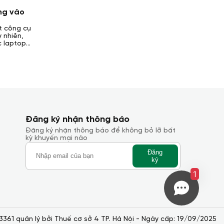
ng vào
t công cụ
y nhiên,
c laptop
tiện và
a cục sạc
ào? Laptop
a bài viết
Đăng ký nhận thông báo
Đăng ký nhận thông báo để không bỏ lỡ bất
kỳ khuyến mại nào
Đăng
ký
1
 quản lý bởi Thuế cơ sở 4 TP. Hà Nội - Ngày cấp: 19/09/2025