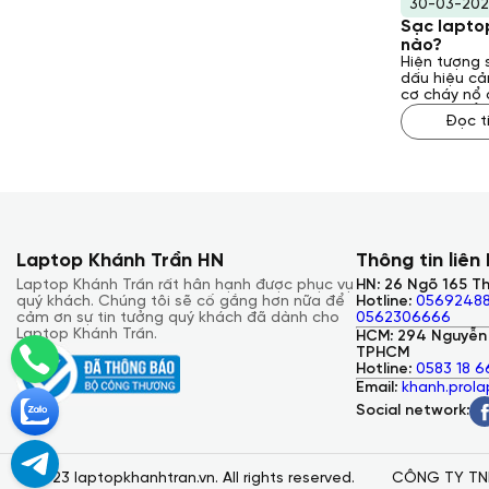
30-03-202
Sạc laptop
nào?
Hiện tượng 
dấu hiệu cả
cơ cháy nổ 
này có thể 
Đọc t
nhau, từ lỗi
vấn đề về n
dụng. Vậy ph
phải tình t
giải đáp ch
Laptop Khánh Trần HN
Thông tin liên
Laptop Khánh Trần rất hân hạnh được phục vụ
HN: 26 Ngõ 165 Th
quý khách. Chúng tôi sẽ cố gắng hơn nữa để
Hotline:
05692488
cảm ơn sự tin tưởng quý khách đã dành cho
0562306666
Laptop Khánh Trần.
HCM: 294 Nguyễn 
TPHCM
Hotline:
0583 18 6
Email:
khanh.prol
Social network:
© 2023 laptopkhanhtran.vn. All rights reserved.
CÔNG TY TNHH