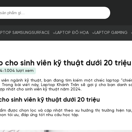
APTOP SAMSUNG
SURFACE
LAPTOP ĐỒ HỌA
LAPTOP GAMING
 cho sinh viên kỹ thuật dưới 20 triệ
24
1.004 lượt xem
h viên ngành kỹ thuật, bạn đang tìm kiếm một chiếc laptop "ch
 Trong bài viết này, Laptop Khánh Trần sẽ gợi ý cho bạn danh 
ợp nhất cho sinh viên kỹ thuật năm 2024.
ho sinh viên kỹ thuật dưới 20 triệu
m được chọn lọc và cập nhật theo xu hướng thị trường hiện tại
họn tối ưu, đáp ứng tốt nhu cầu học tập.