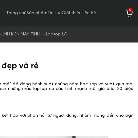
0
Trang chủ
Sản phẩm
Tin tức
Giới thiệu
Liên hệ
LINH KIỆN MÁY TÍNH
Laptop LG
u đẹp và rẻ
iến mã" để đồng hành suốt những năm học tập và vượt qua mọi
sách những mẫu laptop có cấu hình mạnh mẽ, giá dưới 20 triệu
, kết hợp với phản hồi từ người dùng, nhằm mang đến cho bạn