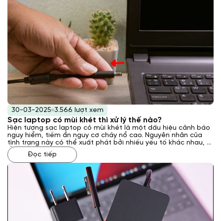
30-03-2025
3.566 lượt xem
Sạc laptop có mùi khét thì xử lý thế nào?
Hiện tượng sạc laptop có mùi khét là một dấu hiệu cảnh báo
nguy hiểm, tiềm ẩn nguy cơ cháy nổ cao. Nguyên nhân của
tình trạng này có thể xuất phát bởi nhiều yếu tố khác nhau, từ
lỗi kỹ thuật bên trong sạc đến các vấn đề về nguồn điện hoặc
Đọc tiếp
môi trường sử dụng. Vậy phải xử lý như thế nào khi gặp phải
tình trạng này? Laptop Khánh Trần sẽ giải đáp cho bạn qua
bài viết sau đây.