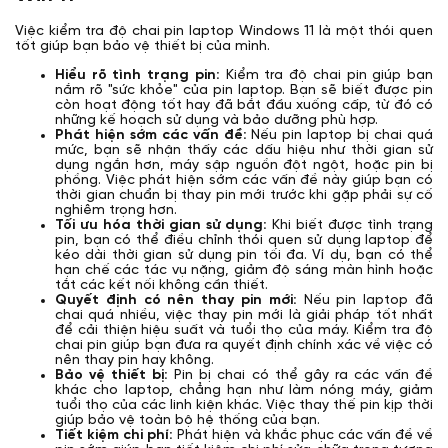
Việc kiểm tra độ chai pin laptop Windows 11 là một thói quen
tốt giúp bạn bảo vệ thiết bị của mình.
Hiểu rõ tình trạng pin:
Kiểm tra độ chai pin giúp bạn
nắm rõ "sức khỏe" của pin laptop. Bạn sẽ biết được pin
còn hoạt động tốt hay đã bắt đầu xuống cấp, từ đó có
những kế hoạch sử dụng và bảo dưỡng phù hợp.
Phát hiện sớm các vấn đề:
Nếu pin laptop bị chai quá
mức, bạn sẽ nhận thấy các dấu hiệu như thời gian sử
dụng ngắn hơn, máy sập nguồn đột ngột, hoặc pin bị
phồng. Việc phát hiện sớm các vấn đề này giúp bạn có
thời gian chuẩn bị thay pin mới trước khi gặp phải sự cố
nghiêm trọng hơn.
Tối ưu hóa thời gian sử dụng:
Khi biết được tình trạng
pin, bạn có thể điều chỉnh thói quen sử dụng laptop để
kéo dài thời gian sử dụng pin tối đa. Ví dụ, bạn có thể
hạn chế các tác vụ nặng, giảm độ sáng màn hình hoặc
tắt các kết nối không cần thiết.
Quyết định có nên thay pin mới:
Nếu pin laptop đã
chai quá nhiều, việc thay pin mới là giải pháp tốt nhất
để cải thiện hiệu suất và tuổi thọ của máy. Kiểm tra độ
chai pin giúp bạn đưa ra quyết định chính xác về việc có
nên thay pin hay không.
Bảo vệ thiết bị:
Pin bị chai có thể gây ra các vấn đề
khác cho laptop, chẳng hạn như làm nóng máy, giảm
tuổi thọ của các linh kiện khác. Việc thay thế pin kịp thời
giúp bảo vệ toàn bộ hệ thống của bạn.
Tiết kiệm chi phí:
Phát hiện và khắc phục các vấn đề về