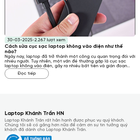
30-03-2025
2.267 lượt xem
Cách sửa cục sạc laptop không vào điện như thế
nào?
Ngày nay, laptop đã trở thành một công cụ quan trọng đối với
nhiều người. Tuy nhiên, một vấn đề thường gặp là cục sạc
laptop không vào điện, gây ra nhiều bất tiện và gián đoạn
công việc. Vậy, cách sửa cục sạc laptop không vào điện như
Đọc tiếp
thế nào? Laptop Khánh Trần sẽ giải đáp cho bạn qua bài viết
sau đây.
Laptop Khánh Trần HN
Laptop Khánh Trần rất hân hạnh được phục vụ quý khách.
Chúng tôi sẽ cố gắng hơn nữa để cảm ơn sự tin tưởng quý
khách đã dành cho Laptop Khánh Trần.