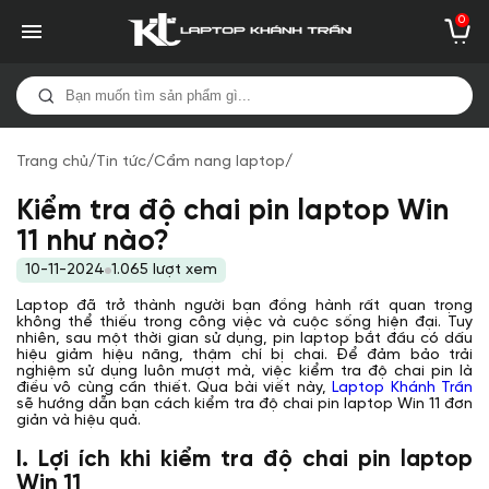
0
Trang chủ
/
Tin tức
/
Cẩm nang laptop
/
Kiểm tra độ chai pin laptop Win
11 như nào?
10-11-2024
1.065 lượt xem
Laptop đã trở thành người bạn đồng hành rất quan trọng
không thể thiếu trong công việc và cuộc sống hiện đại. Tuy
nhiên, sau một thời gian sử dụng, pin laptop bắt đầu có dấu
hiệu giảm hiệu năng, thậm chí bị chai. Để đảm bảo trải
nghiệm sử dụng luôn mượt mà, việc kiểm tra độ chai pin là
điều vô cùng cần thiết. Qua bài viết này,
Laptop Khánh Trần
sẽ hướng dẫn bạn cách kiểm tra độ chai pin laptop Win 11 đơn
giản và hiệu quả.
I. Lợi ích khi kiểm tra độ chai pin laptop
Win 11