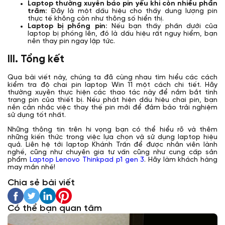
Laptop thường xuyên báo pin yếu khi còn nhiều phần
trăm:
Đây là một dấu hiệu cho thấy dung lượng pin
thực tế không còn như thông số hiển thị.
Laptop bị phồng pin:
Nếu bạn thấy phần dưới của
laptop bị phồng lên, đó là dấu hiệu rất nguy hiểm, bạn
nên thay pin ngay lập tức.
III. Tổng kết
Qua bài viết này, chúng ta đã cùng nhau tìm hiểu các cách
kiểm tra độ chai pin laptop Win 11 một cách chi tiết. Hãy
thường xuyên thực hiện các thao tác này để nắm bắt tình
trạng pin của thiết bị. Nếu phát hiện dấu hiệu chai pin, bạn
nên cân nhắc việc thay thế pin mới để đảm bảo trải nghiệm
sử dụng tốt nhất.
Những thông tin trên hi vọng bạn có thể hiểu rõ và thêm
những kiến thức trong việc lựa chọn và sử dụng laptop hiệu
quả. Liên hệ tới laptop Khánh Trần để được nhân viên lành
nghề, cũng như chuyên gia tư vấn cũng như cung cấp sản
phẩm
Laptop Lenovo Thinkpad p1 gen 3
. Hãy làm khách hàng
may mắn nhé!
Chia sẻ bài viết
Có thể bạn quan tâm