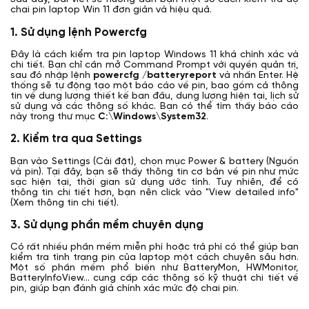
chai pin laptop Win 11 đơn giản và hiệu quả.
1. Sử dụng lệnh Powercfg
Đây là cách kiểm tra pin laptop Windows 11 khá chính xác và
chi tiết. Bạn chỉ cần mở Command Prompt với quyền quản trị,
sau đó nhập lệnh
powercfg /batteryreport
và nhấn Enter. Hệ
thống sẽ tự động tạo một báo cáo về pin, bao gồm cả thông
tin về dung lượng thiết kế ban đầu, dung lượng hiện tại, lịch sử
sử dụng và các thông số khác. Bạn có thể tìm thấy báo cáo
này trong thư mục
C:\Windows\System32
.
2. Kiểm tra qua Settings
Bạn vào Settings (Cài đặt), chọn mục Power & battery (Nguồn
và pin). Tại đây, bạn sẽ thấy thông tin cơ bản về pin như mức
sạc hiện tại, thời gian sử dụng ước tính. Tuy nhiên, để có
thông tin chi tiết hơn, bạn nên click vào "View detailed info"
(Xem thông tin chi tiết).
3. Sử dụng phần mềm chuyên dụng
Có rất nhiều phần mềm miễn phí hoặc trả phí có thể giúp bạn
kiểm tra tình trạng pin của laptop một cách chuyên sâu hơn.
Một số phần mềm phổ biến như BatteryMon, HWMonitor,
BatteryInfoView... cung cấp các thông số kỹ thuật chi tiết về
pin, giúp bạn đánh giá chính xác mức độ chai pin.