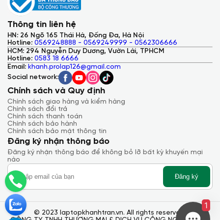
Thông tin liên hệ
HN: 26 Ngõ 165 Thái Hà, Đống Đa, Hà Nội
Hotline:
0569248888 - 0569249999 - 0562306666
HCM: 294 Nguyễn Duy Dương, Vườn Lài, TPHCM
Hotline:
0583 18 6666
Email:
khanh.prolap126@gmail.com
Social network:
Chính sách và Quy định
Chính sách giao hàng và kiểm hàng
Chính sách đổi trả
Chính sách thanh toán
Chính sách bảo hành
Chính sách bảo mật thông tin
Đăng ký nhận thông báo
Đăng ký nhận thông báo để không bỏ lỡ bất kỳ khuyến mại
nào
Đăng ký
1
© 2023 laptopkhanhtran.vn. All rights reserved.