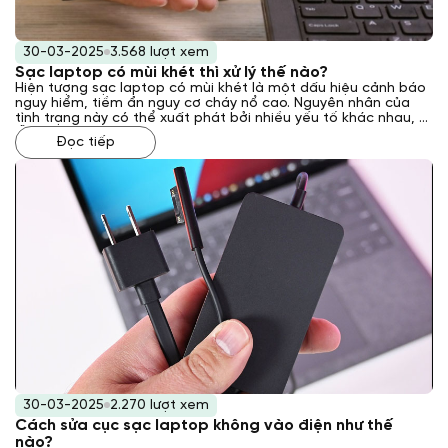
30-03-2025
3.568 lượt xem
Sạc laptop có mùi khét thì xử lý thế nào?
Hiện tượng sạc laptop có mùi khét là một dấu hiệu cảnh báo
nguy hiểm, tiềm ẩn nguy cơ cháy nổ cao. Nguyên nhân của
tình trạng này có thể xuất phát bởi nhiều yếu tố khác nhau, từ
lỗi kỹ thuật bên trong sạc đến các vấn đề về nguồn điện hoặc
Đọc tiếp
môi trường sử dụng. Vậy phải xử lý như thế nào khi gặp phải
tình trạng này? Laptop Khánh Trần sẽ giải đáp cho bạn qua
bài viết sau đây.
30-03-2025
2.270 lượt xem
Cách sửa cục sạc laptop không vào điện như thế
nào?