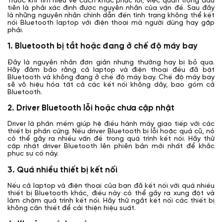
Trước khi tìm hiểu về cách khắc phục lỗi, việc quan trọng đầu
tiên là phải xác định được nguyên nhân của vấn đề. Sau đây
là những nguyên nhân chính dẫn đến tình trạng không thể kết
nối Bluetooth laptop với điện thoại mà người dùng hay gặp
phải.
1. Bluetooth bị tắt hoặc đang ở chế độ máy bay
Đây là nguyên nhân đơn giản nhưng thường hay bị bỏ qua.
Hãy đảm bảo rằng cả laptop và điện thoại đều đã bật
Bluetooth và không đang ở chế độ máy bay. Chế độ máy bay
sẽ vô hiệu hóa tất cả các kết nối không dây, bao gồm cả
Bluetooth.
2. Driver Bluetooth lỗi hoặc chưa cập nhật
Driver là phần mềm giúp hệ điều hành máy giao tiếp với các
thiết bị phần cứng. Nếu driver Bluetooth bị lỗi hoặc quá cũ, nó
có thể gây ra nhiều vấn đề trong quá trình kết nối. Hãy thử
cập nhật driver Bluetooth lên phiên bản mới nhất để khắc
phục sự cố này.
3. Quá nhiều thiết bị kết nối
Nếu cả laptop và điện thoại của bạn đã kết nối với quá nhiều
thiết bị Bluetooth khác, điều này có thể gây ra xung đột và
làm chậm quá trình kết nối. Hãy thử ngắt kết nối các thiết bị
không cần thiết để cải thiện hiệu suất.