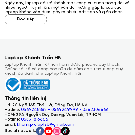
Ngày nay, laptop đã trở thành một công cụ quan trọng đối với
nhiều người. Tuy nhiên, một vấn đề thường gặp là cục sạc
laptop không vào điện, gây ra nhiều bất tiện và gián đoạn
công việc. Vậy, cách sửa cục sạc laptop không vào điện như
Đọc tiếp
thế nào? Laptop Khánh Trần sẽ giải đáp cho bạn qua bài viết
sau đây.
Laptop Khánh Trần HN
Laptop Khánh Trần rất hân hạnh được phục vụ quý khách.
Chúng tôi sẽ cố gắng hơn nữa để cảm ơn sự tin tưởng quý
khách đã dành cho Laptop Khánh Trần.
Thông tin liên hệ
HN: 26 Ngõ 165 Thái Hà, Đống Đa, Hà Nội
Hotline:
0569248888 - 0569249999 - 0562306666
HCM: 294 Nguyễn Duy Dương, Vườn Lài, TPHCM
Hotline:
0583 18 6666
Email:
khanh.prolap126@gmail.com
Social network: