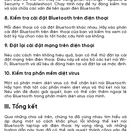
Security > Troubleshoot. Chạy trình này để tự động kiểm tra
và sửa chữa các vấn đề liên quan đến Bluetooth.
8.
Kiểm tra cài đặt Bluetooth trên điện thoại
Mỗi điện thoại có cài đặt Bluetooth khác nhau. Hãy vào phần
cài đặt Bluetooth trên điện thoại của bạn và kiểm tra xem có
bất kỳ tùy chọn nào bị tắt hoặc cấu hình sai không.
9.
Đặt lại cài đặt mạng trên điện thoại
Nếu các cách trên không hiệu quả, bạn có thể thử đặt lại cài
đặt mạng trên điện thoại. Điều này sẽ xóa bỏ các kết nối Wi-
Fi, Bluetooth và dữ liệu di động hiện tại và đặt lại về mặc định.
10. Kiểm tra phần mềm diệt virus
Một số phần mềm diệt virus có thể chặn kết nối Bluetooth.
Hãy tạm thời tắt các phần mềm diệt virus và thử kết nối lại.
Nếu vấn đề được giải quyết, bạn có thể cần thêm ngoại lệ
cho Bluetooth trong phần mềm diệt virus của mình.
III. Tổng kết
Qua những chia sẻ trên, chúng ta đã cùng nhau tìm hiểu và
áp dụng một số cách khắc phục lỗi không thể kết nối
Bluetooth laptop với điện thoại. Hy vọng rằng, với những
hướng dẫn này, bạn đã có thể giải quyết thành công vấn đề