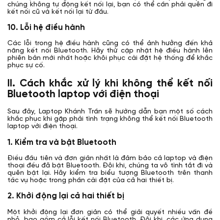
chúng không tự động kết nối lại, bạn có thể cần phải quên đi
kết nối cũ và kết nối lại từ đầu.
10. Lỗi hệ điều hành
Các lỗi trong hệ điều hành cũng có thể ảnh hưởng đến khả
năng kết nối Bluetooth. Hãy thử cập nhật hệ điều hành lên
phiên bản mới nhất hoặc khôi phục cài đặt hệ thống để khắc
phục sự cố.
II. Cách khắc xử lý khi không thể kết nối
Bluetooth laptop với điện thoại
Sau đây, Laptop Khánh Trần sẽ hướng dẫn bạn một số cách
khắc phục khi gặp phải tình trạng không thể kết nối Bluetooth
laptop với điện thoại.
1
.
Kiểm tra và bật Bluetooth
Điều đầu tiên và đơn giản nhất là đảm bảo cả laptop và điện
thoại đều đã bật Bluetooth. Đôi khi, chúng ta vô tình tắt đi và
quên bật lại. Hãy kiểm tra biểu tượng Bluetooth trên thanh
tác vụ hoặc trong phần cài đặt của cả hai thiết bị.
2
.
Khởi động lại cả hai thiết bị
Một khởi động lại đơn giản có thể giải quyết nhiều vấn đề
nhỏ, bao gồm cả lỗi kết nối Bluetooth. Đôi khi, các ứng dụng