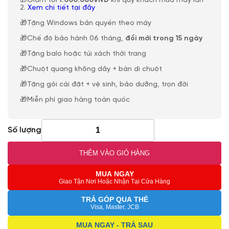
🎁Giảm tới
1.000.000VNĐ
khi quý khách mua máy lần
2.
Xem chi tiết tại đây
🎁Tặng Windows bản quyền theo máy
🎁Chế độ bảo hành 06 tháng,
đổi mới trong 15 ngày
🎁Tặng balo hoặc túi xách thời trang
🎁Chuột quang không dây + bàn di chuột
🎁Tặng gói cài đặt + vệ sinh, bảo dưỡng, trọn đời
🎁Miễn phí giao hàng toàn quốc
Số lượng
THÊM VÀO GIỎ HÀNG
MUA NGAY
Giao Tận Nơi Hoặc Nhận Tại Cửa Hàng
TRẢ GÓP QUA THẺ
Visa, Master, JCB
MUA NGAY - TRẢ SAU