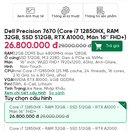
Xem ảnh thực tế
Thông số kỹ thuật
Thông tin sản phẩm
Dell Precision 7670 (Core i7 12850HX, RAM
32GB, SSD 512GB, RTX A1000, Màn 16’’ FHD+)
26.800.000 đ
29.000.000 đ
Trả giá
RAM
32GB DDR5 Buz 4800MHz max 128GB
Ổ cứng
SSD 512GB, M.2 2280, Gen 4 PCIe x4 NVMe
Màn
16'' inch, WLED FHD+ 1920x1200, 60Hz, Anti-Glare,
Hình
Non-Touch
CPU
Intel Core i7-12850HX (25 MB cache, 24 threads, 16 cores,
2.10 GHz to 4.80 GHz, vPro)
VGA
NVIDIA RTX A1000, 4GB GDDR6
Pin
83Wh, 6-Cell, Lithium
Tình Trạng
Like New, Nhập Khẩu
Xem chi tiết cấu hình
So sánh
Tùy chọn cấu hình
Core i7 12850HX - RAM 32GB - SSD 512GB - RTX A1000 -
Màn 16’’ FHD+
26.800.000 đ
29.000.000 đ
Core i7 12850HX - RAM 32GB - SSD 512GB - RTX A2000