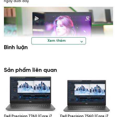
ngay dưới đây.
Xem thêm
Bình luận
Sản phẩm liên quan
Thông tin sản phẩm Laptop Dell precision
7670
Thiết kế Dell Precision 7670
Thiết kế của Dell precision 7670 mang đậm dấu ấn của sự đổi
mới, với ngoại hình hoàn toàn mới lạ và nhiều công nghệ tiên
Dell Precision 7760 (Core i7
Dell Precision 7560 (Core i7