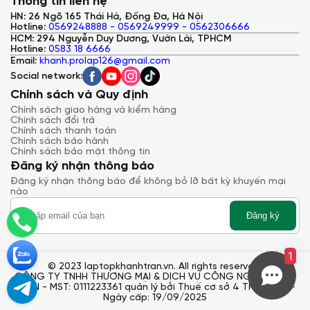
Thông tin liên hệ
các mẫu máy. Tốc độ xung nhịp của bản i9 dao động từ 2.30
GHz đến 5.00 GHz, trong khi bản thấp nhất đạt từ 1.70 GHz
HN: 26 Ngõ 165 Thái Hà, Đống Đa, Hà Nội
đến 3.60 GHz, với bộ nhớ đệm tối đa lên đến 30MB.
Hotline:
0569248888 - 0569249999 - 0562306666
HCM: 294 Nguyễn Duy Dương, Vườn Lài, TPHCM
Ngoài ra, với bộ nhớ RAM 32GB DDR5 4800Mhz, có thể nâng
Hotline:
0583 18 6666
cấp lên tới 128GB, và ổ SSD 512GB PCIE Gen 4x4 tốc độ cao,
Email:
khanh.prolap126@gmail.com
Dell Precision 7670 mang lại khả năng đa nhiệm và lưu trữ
Social network:
mạnh mẽ. Người dùng cũng có thể nâng cấp lên tới 3 ổ cứng
chuẩn M.2 PCIE.
Chính sách và Quy định
Một trong những yếu tố không thể thiếu trên máy trạm là card
Chính sách giao hàng và kiểm hàng
đồ họa rời. Dell cung cấp nhiều lựa chọn về card đồ họa, từ
Chính sách đổi trả
NVIDIA GeForce RTX A1000, A2000, A3000, A4500 đến mạnh
Chính sách thanh toán
nhất là A5500. Điều này giúp người dùng xử lý các tác vụ đồ
Chính sách bảo hành
hoạ hiện nay một cách mạnh mẽ và hiệu quả.
Chính sách bảo mật thông tin
Đăng ký nhận thông báo
Đăng ký nhận thông báo để không bỏ lỡ bất kỳ khuyến mại
nào
Đăng ký
1
© 2023 laptopkhanhtran.vn. All rights reserved.
CÔNG TY TNHH THƯƠNG MẠI & DỊCH VỤ CÔNG NGHỆ KHÁNH
TRẦN - MST: 0111223361 quản lý bởi Thuế cơ sở 4 TP. Hà Nội -
Ngày cấp: 19/09/2025