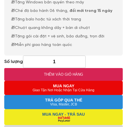
🎁Tặng Windows bản quyền theo máy
🎁Chế độ bảo hành 06 tháng,
đổi mới trong 15 ngày
🎁Tặng balo hoặc túi xách thời trang
🎁Chuột quang không dây + bàn di chuột
🎁Tặng gói cài đặt + vệ sinh, bảo dưỡng, trọn đời
🎁Miễn phí giao hàng toàn quốc
Số lượng
THÊM VÀO GIỎ HÀNG
MUA NGAY
Giao Tận Nơi Hoặc Nhận Tại Cửa Hàng
TRẢ GÓP QUA THẺ
Visa, Master, JCB
MUA NGAY - TRẢ SAU