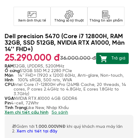
Xem ảnh thực tế
Thông số kỹ thuật
Thông tin sản phẩm
Dell precision 5470 (Core i7 12800H, RAM
32GB, SSD 512GB, NVIDIA RTX A1000, Màn
14’’ FHD+)
25.290.000 đ
36.000.000 đ
Trả giá
RAM
32GB, LPDDR5, 5200MHz
Ổ cứng
512GB SSD M.2 2280 PCIe
Màn
14'' FHD+ (1920 x 1200) 60Hz, Anti-glare, Non-touch,
Hình
100% sRGB, 500 nits, WVA
CPU
Intel Core i7-12800H vPro (24MB Cache, 20 threads, 14
cores, P cores 2.4GHz to 4.8GHz, E cores 1.8GHz to
3.7GHz)
VGA
NVIDIA RTX A1000 4GB GDDR6
Pin
4-cell, 72Whr
Tình Trạng
Like New, Nhập Khẩu
Xem chi tiết cấu hình
So sánh
🎁Giảm tới
1.000.000VNĐ
khi quý khách mua máy lần
2.
Xem chi tiết tại đây