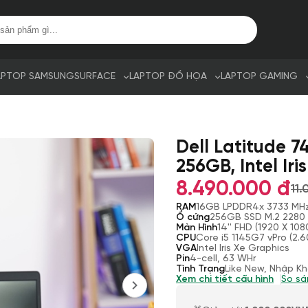
APTOP SAMSUNG
SURFACE
LAPTOP ĐỒ HỌA
LAPTOP GAMING
Dell Latitude 7
256GB, Intel Iri
8.490.000 đ
11
RAM
16GB LPDDR4x 3733 MH
Ổ cứng
256GB SSD M.2 2280
Màn Hình
14'' FHD (1920 X 10
CPU
Core i5 1145G7 vPro (2.
VGA
Intel Iris Xe Graphics
Pin
4-cell, 63 WHr
Tình Trạng
Like New, Nhập K
Xem chi tiết cấu hình
So sá