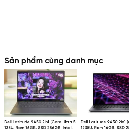
Sản phẩm cùng danh mục
Màn hình hiển thị chất lượng hình ảnh sắc nét, chân th
Với kích thước màn hình thuộc dạng trung bình thì Dell Latitude
cùng với tỉ lệ màn hình 16:9. Mặc dù sở hữu những thông số hế
7420 vẫn được đánh giá đem đến cho người dùng chất lượng hình
Dell Latitude 9450 2in1 (Core Ultra 5
Dell Latitude 9430 2in1 (
Về độ sáng, máy cũng đạt tới 400 nits, được đánh là giá là m
135U, Ram 16GB, SSD 256GB, Intel
1235U, Ram 16GB, SSD 2