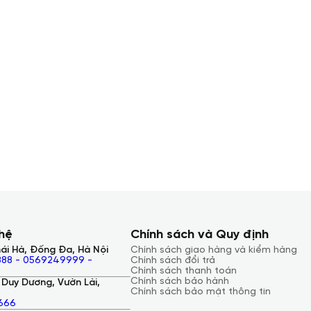
ell Latitude 7420
hip Realtek ALC3281-CG mang lại
rí 02 loa với công suất 2x2,5W,
ưu công suất của bộ loa đi kèm
 nối là điều không tránh khỏi với
g bị đầy đủ các cổng kết nối cần
 hệ
Chính sách và Quy định
ái Hà, Đống Đa, Hà Nội
Chính sách giao hàng và kiểm hàng
88 - 0569249999 -
Chính sách đổi trả
Chính sách thanh toán
Chính sách bảo hành
Duy Dương, Vườn Lài,
Chính sách bảo mật thông tin
666