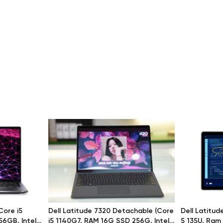
ực
 7420 còn sở hữu độ phân giải FHD
t sức cơ bản nhưng Dell Latitude
 ảnh cao, rõ nét và chân thực.
Core i5
Dell Latitude 7320 Detachable (Core
Dell Latitud
ột điểm cộng khi sở hữu cùng mức
56GB, Intel
i5 1140G7, RAM 16G SSD 256G, Intel
5 135U, Ram