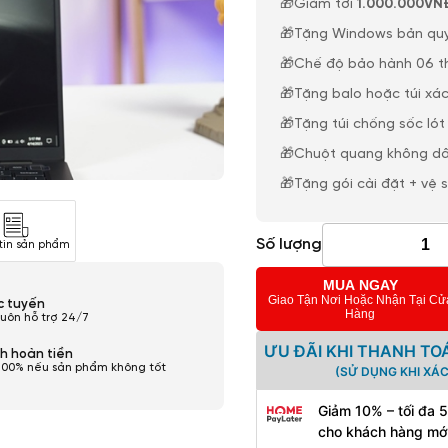
🎁Giảm tới
1.000.000VN
🎁Tặng Windows bản qu
🎁Chế độ bảo hành 06 thá
🎁Tặng balo hoặc túi xác
🎁Tặng túi chống sốc lót 
🎁Chuột quang không dâ
🎁Tặng gói cài đặt + vệ 
Số lượng
tin sản phẩm
MUA NGAY
Giao Tận Nơi Hoặc Nhận Tại Cử
ực tuyến
Hàng
luôn hỗ trợ 24/7
ƯU ĐÃI KHI THANH TO
h hoàn tiền
100% nếu sản phẩm không tốt
(SỬ DỤNG KHI XÁ
Giảm 10% – tối đa 
cho khách hàng mớ