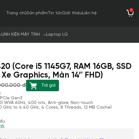
0
Trang chủ
Sản phẩm
Tin tức
Giới thiệu
Liên hệ
LINH KIỆN MÁY TÍNH
Laptop LG
420 (Core i5 1145G7, RAM 16GB, SSD
s Xe Graphics, Màn 14’' FHD)
.000.000 đ
Trả giá
z
 PCIe Gen3
80) WVA 60Hz, 400 nits, Anti-glare, Non-touch
60 GHz to 4.40 GHz, 4 Cores, 8 Threads, 12 MB Cache)
hẩu
nh