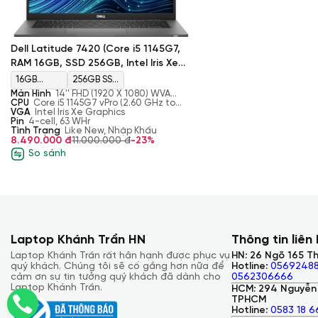
Dell Latitude 7420 (Core i5 1145G7,
RAM 16GB, SSD 256GB, Intel Iris Xe
Graphics, Màn 14’' FHD)
16GB
256GB SSD
Màn Hình
14'' FHD (1920 X 1080) WVA
LPDDR4x
M.2 2280
60Hz, 400 nits, Anti-glare, Non-touch
CPU
Core i5 1145G7 vPro (2.60 GHz to
Ấn tượng với âm thanh và hệ thống cổng kết nối của D
4.40 GHz, 4 Cores, 8 Threads, 12 MB
VGA
Intel Iris Xe Graphics
3733 MHz
PCIe
Cache)
Pin
4-cell, 63 WHr
Dell Latitude 7420 được trang bị công nghệ âm thanh Audio c
Tình Trạng
Like New, Nhập Khẩu
Gen3
8.490.000 đ
11.000.000 đ
-23%
âm thanh chất lượng cao, sống động. Chưa kể máy được bố t
mang đến chất lượng âm thanh to hơn, rõ hơn nhờ việc tối 
So sánh
laptop.
Với thiết kế nhỏ gọn của mình thì việc lược bớt một số cổng kết
Dell Latitude 7420. Nhưng chiếc máy này vẫn được ưu ái tran
thiết, nhằm đáp ứng tối đa công việc của người dùng.
Laptop Khánh Trần HN
Thông tin liên
Laptop Khánh Trần rất hân hạnh được phục vụ
HN: 26 Ngõ 165 Th
quý khách. Chúng tôi sẽ cố gắng hơn nữa để
Hotline:
05692488
cảm ơn sự tin tưởng quý khách đã dành cho
0562306666
Laptop Khánh Trần.
HCM: 294 Nguyễn 
TPHCM
Hotline:
0583 18 6