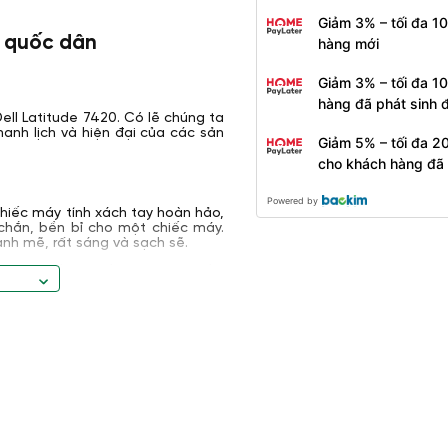
Giảm 3% – tối đa 1
g quốc dân
hàng mới
Giảm 3% – tối đa 1
hàng đã phát sinh
ll Latitude 7420. Có lẽ chúng ta
anh lịch và hiện đại của các sản
Giảm 5% – tối đa 2
cho khách hàng đã
Powered by
chiếc máy tính xách tay hoàn hảo,
chắn, bền bỉ cho một chiếc máy.
h mẽ, rất sáng và sạch sẽ.
dễ dàng để có thể đem di chuyển.
 máy 321 x 208 x 17 mm được đánh