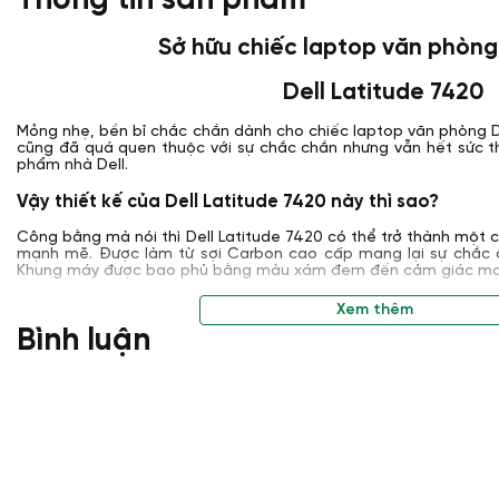
Thông tin sản phẩm
Sở hữu chiếc laptop văn phòn
Dell Latitude 7420
Mỏng nhẹ, bền bỉ chắc chắn dành cho chiếc laptop văn phòng De
cũng đã quá quen thuộc với sự chắc chắn nhưng vẫn hết sức th
phẩm nhà Dell.
Vậy thiết kế của Dell Latitude 7420 này thì sao?
Công bằng mà nói thì Dell Latitude 7420 có thể trở thành một 
mạnh mẽ. Được làm từ sợi Carbon cao cấp mang lại sự chắc 
Khung máy được bao phủ bằng màu xám đem đến cảm giác mạn
Trọng lượng Dell Latitude 7420 chỉ nặng 1.3kg nên cũng khá 
Xem thêm
Đối với những người thường xuyên phải ra ngoài thì kích thước
Bình luận
giá là rất tiện lợi.