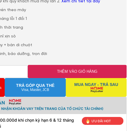
Đ
khi quý khách mua máy lần 2.
Xem chi tiết tại đây
yền theo máy
ng lỗi 1 đổi 1
h thời trang
nỉ xịn sò
y + bàn di chuột
sinh, bảo dưỡng, trọn đời
THÊM VÀO GIỎ HÀNG
MUA NGAY - TRẢ SAU
TRẢ GÓP QUA THẺ
a
Visa, Master, JCB
ÁN
C NHẬN KHOẢN VAY TRÊN TRANG CỦA TỔ CHỨC TÀI CHÍNH)
500.000đ khi chọn kỳ hạn 6 & 12 tháng
ƯU ĐÃI HOT
i