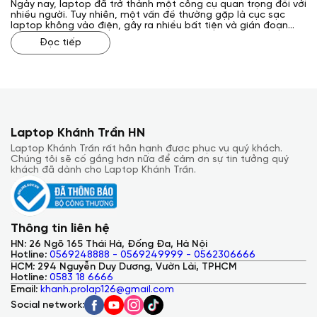
Ngày nay, laptop đã trở thành một công cụ quan trọng đối với
nhiều người. Tuy nhiên, một vấn đề thường gặp là cục sạc
laptop không vào điện, gây ra nhiều bất tiện và gián đoạn
công việc. Vậy, cách sửa cục sạc laptop không vào điện như
Đọc tiếp
thế nào? Laptop Khánh Trần sẽ giải đáp cho bạn qua bài viết
sau đây.
Laptop Khánh Trần HN
Laptop Khánh Trần rất hân hạnh được phục vụ quý khách.
Chúng tôi sẽ cố gắng hơn nữa để cảm ơn sự tin tưởng quý
khách đã dành cho Laptop Khánh Trần.
Thông tin liên hệ
HN: 26 Ngõ 165 Thái Hà, Đống Đa, Hà Nội
Hotline:
0569248888 - 0569249999 - 0562306666
HCM: 294 Nguyễn Duy Dương, Vườn Lài, TPHCM
Hotline:
0583 18 6666
Email:
khanh.prolap126@gmail.com
Social network: