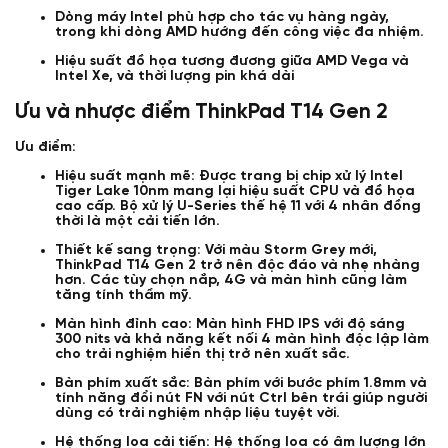
Dòng máy Intel phù hợp cho tác vụ hàng ngày,
trong khi dòng AMD hướng đến công việc đa nhiệm.
Hiệu suất đồ họa tương đương giữa AMD Vega và
Intel Xe, và thời lượng pin khá dài
Ưu và nhược điểm ThinkPad T14 Gen 2
Ưu điểm:
Hiệu suất mạnh mẽ: Được trang bị chip xử lý Intel
Tiger Lake 10nm mang lại hiệu suất CPU và đồ họa
cao cấp. Bộ xử lý U-Series thế hệ 11 với 4 nhân đồng
thời là một cải tiến lớn.
Thiết kế sang trọng: Với màu Storm Grey mới,
ThinkPad T14 Gen 2 trở nên độc đáo và nhẹ nhàng
hơn. Các tùy chọn nắp, 4G và màn hình cũng làm
tăng tính thẩm mỹ.
Màn hình đỉnh cao: Màn hình FHD IPS với độ sáng
300 nits và khả năng kết nối 4 màn hình độc lập làm
cho trải nghiệm hiển thị trở nên xuất sắc.
Bàn phím xuất sắc: Bàn phím với bước phím 1.8mm và
tính năng đổi nút FN với nút Ctrl bên trái giúp người
dùng có trải nghiệm nhập liệu tuyệt vời.
Hệ thống loa cải tiến: Hệ thống loa có âm lượng lớn