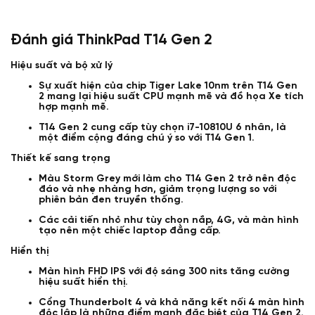
Đánh giá ThinkPad T14 Gen 2
Hiệu suất và bộ xử lý
Sự xuất hiện của chip Tiger Lake 10nm trên T14 Gen
2 mang lại hiệu suất CPU mạnh mẽ và đồ họa Xe tích
hợp mạnh mẽ.
T14 Gen 2 cung cấp tùy chọn i7-10810U 6 nhân, là
một điểm cộng đáng chú ý so với T14 Gen 1.
Thiết kế sang trọng
Màu Storm Grey mới làm cho T14 Gen 2 trở nên độc
đáo và nhẹ nhàng hơn, giảm trọng lượng so với
phiên bản đen truyền thống.
Các cải tiến nhỏ như tùy chọn nắp, 4G, và màn hình
tạo nên một chiếc laptop đẳng cấp.
Hiển thị
Màn hình FHD IPS với độ sáng 300 nits tăng cường
hiệu suất hiển thị.
Cổng Thunderbolt 4 và khả năng kết nối 4 màn hình
độc lập là những điểm mạnh đặc biệt của T14 Gen 2.