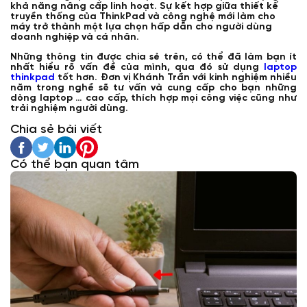
khả năng nâng cấp linh hoạt. Sự kết hợp giữa thiết kế
truyền thống của ThinkPad và công nghệ mới làm cho
máy trở thành một lựa chọn hấp dẫn cho người dùng
doanh nghiệp và cá nhân.
Những thông tin được chia sẻ trên, có thể đã làm bạn ít
nhất hiểu rõ vấn đề của mình, qua đó sử dụng
laptop
thinkpad
tốt hơn. Đơn vị Khánh Trần với kinh nghiệm nhiều
năm trong nghề sẽ tư vấn và cung cấp cho bạn những
dòng laptop … cao cấp, thích hợp mọi công việc cũng như
trải nghiệm người dùng.
Chia sẻ bài viết
Có thể bạn quan tâm