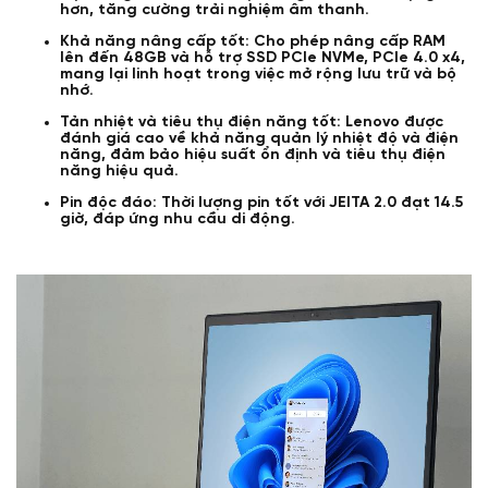
hơn, tăng cường trải nghiệm âm thanh.
Khả năng nâng cấp tốt: Cho phép nâng cấp RAM
lên đến 48GB và hỗ trợ SSD PCIe NVMe, PCIe 4.0 x4,
mang lại linh hoạt trong việc mở rộng lưu trữ và bộ
nhớ.
Tản nhiệt và tiêu thụ điện năng tốt: Lenovo được
đánh giá cao về khả năng quản lý nhiệt độ và điện
năng, đảm bảo hiệu suất ổn định và tiêu thụ điện
năng hiệu quả.
Pin độc đáo: Thời lượng pin tốt với JEITA 2.0 đạt 14.5
giờ, đáp ứng nhu cầu di động.