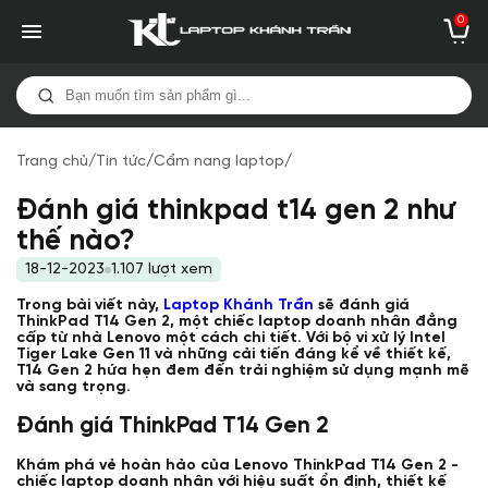
0
Trang chủ
/
Tin tức
/
Cẩm nang laptop
/
Đánh giá thinkpad t14 gen 2 như
thế nào?
18-12-2023
1.107 lượt xem
Trong bài viết này,
Laptop Khánh Trần
sẽ đánh giá
ThinkPad T14 Gen 2, một chiếc laptop doanh nhân đẳng
cấp từ nhà Lenovo một cách chi tiết. Với bộ vi xử lý Intel
Tiger Lake Gen 11 và những cải tiến đáng kể về thiết kế,
T14 Gen 2 hứa hẹn đem đến trải nghiệm sử dụng mạnh mẽ
và sang trọng.
Đánh giá ThinkPad T14 Gen 2
Khám phá vẻ hoàn hảo của Lenovo ThinkPad T14 Gen 2 -
chiếc laptop doanh nhân với hiệu suất ổn định, thiết kế