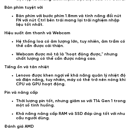
Bàn phím tuyệt vời
Bàn phím với bước phím 1.8mm và tính năng đổi nút
FN với nút Ctrl bên trái mang lại trải nghiệm nhập
liệu tốt nhất.
Hiệu suất âm thanh và Webcam
Hệ thống loa có âm lượng lớn, tuy nhiên, âm trầm có
thể cần được cải thiện.
Webcam được mô tả là "hoạt động được," nhưng
chất lượng có thể cần được nâng cao.
Tiếng ồn và tản nhiệt
Lenovo được khen ngợi về khả năng quản lý nhiệt độ
và điện năng, tuy nhiên, máy có thể trở nên nóng khi
CPU và GPU hoạt động.
Pin và nâng cấp
Thời lượng pin tốt, nhưng giảm so với T14 Gen 1 trong
một số tình huống.
Khả năng nâng cấp RAM và SSD đáp ứng tốt với nhu
cầu người dùng.
Đánh giá AMD