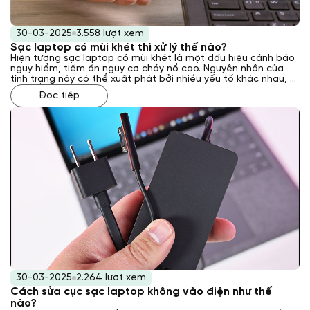
30-03-2025
3.558 lượt xem
Sạc laptop có mùi khét thì xử lý thế nào?
Hiện tượng sạc laptop có mùi khét là một dấu hiệu cảnh báo
nguy hiểm, tiềm ẩn nguy cơ cháy nổ cao. Nguyên nhân của
tình trạng này có thể xuất phát bởi nhiều yếu tố khác nhau, từ
lỗi kỹ thuật bên trong sạc đến các vấn đề về nguồn điện hoặc
Đọc tiếp
môi trường sử dụng. Vậy phải xử lý như thế nào khi gặp phải
tình trạng này? Laptop Khánh Trần sẽ giải đáp cho bạn qua
bài viết sau đây.
30-03-2025
2.264 lượt xem
Cách sửa cục sạc laptop không vào điện như thế
nào?