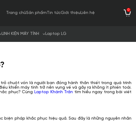
0
Trang chủ
Sản phẩm
Tin tức
Giới thiệu
Liên hệ
LINH KIỆN MÁY TÍNH
Laptop LG
o?
trỏ chuột vốn là người bạn đồng hành thân thiết trong quá trình
c điều khiển máy tính trở nên vụng về và gây ra không ít phiền toái.
 khắc phục? Cùng
Laptop Khánh Trần
tìm hiểu ngay trong bài viết
 các biện pháp khắc phục hiệu quả. Sau đây là những nguyên nhân