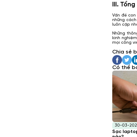
III. Tổng
Vấn đề con 
những cách 
luôn cập nh
Những thông
kinh nghiệ
mọi công vi
Chia sẻ b
Có thể b
30-03-202
Sạc laptop
nào?