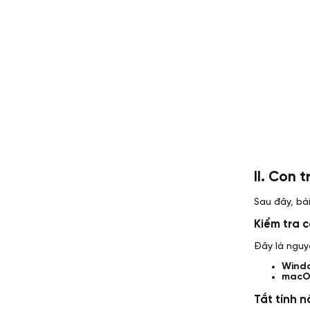
II. Con 
Sau đây, bà
Kiểm tra 
Đây là nguyê
Wind
macO
Tắt tính 