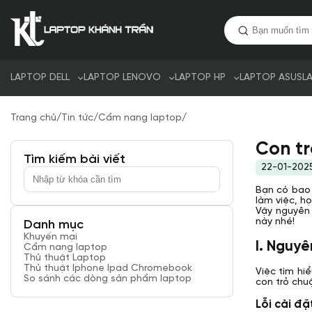
LAPTOP DELL
LAPTOP LENOVO
LAPTOP HP
LAPTOP ASUS
L
Trang chủ
/
Tin tức
/
Cẩm nang laptop
/
Con tr
Tìm kiếm bài viết
22-01-202
Bạn có bao 
làm việc, họ
Vậy nguyên
này nhé!
Danh mục
Khuyến mại
I. Nguyê
Cẩm nang laptop
Thủ thuật Laptop
Thủ thuật Iphone Ipad Chromebook
Việc tìm hi
So sánh các dòng sản phẩm laptop
con trỏ chu
Lỗi cài đ