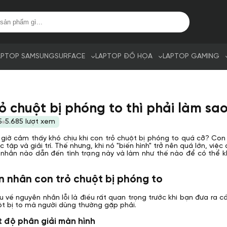
APTOP SAMSUNG
SURFACE
LAPTOP ĐỒ HỌA
LAPTOP GAMING
ỏ chuột bị phóng to thì phải làm sa
5
5.685 lượt xem
giờ cảm thấy khó chịu khi con trỏ chuột bị phóng to quá cỡ? Con 
c tập và giải trí. Thế nhưng, khi nó "biến hình" trở nên quá lớn, việ
 nhân nào dẫn đến tình trạng này và làm như thế nào để có thể
n nhân con trỏ chuột bị phóng to
ểu về nguyên nhân lỗi là điều rất quan trọng trước khi bạn đưa ra
ột bị to mà người dùng thường gặp phải.
ặt độ phân giải màn hình