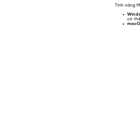
Tính năng Ma
Wind
có thể
macO