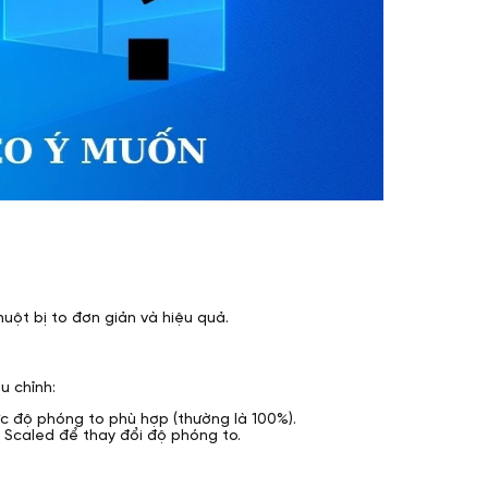
uột bị to đơn giản và hiệu quả.
u chỉnh:
c độ phóng to phù hợp (thường là 100%).
 Scaled để thay đổi độ phóng to.