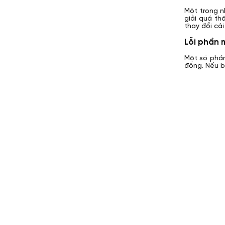
Một trong n
giải quá th
thay đổi cài
Lỗi phần
Một số phần
động. Nếu b