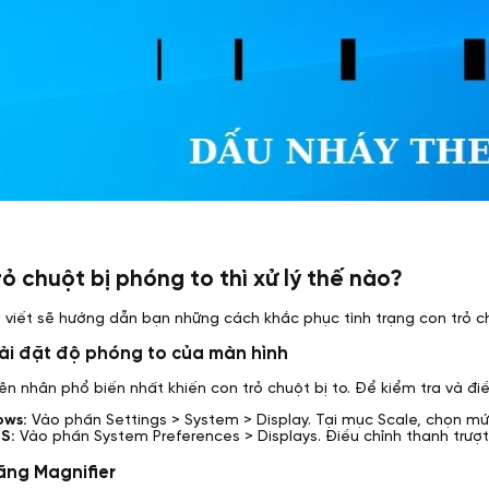
trỏ chuột bị phóng to thì xử lý thế nào?
i viết sẽ hướng dẫn bạn những cách khắc phục tình trạng con trỏ ch
cài đặt độ phóng to của màn hình
n nhân phổ biến nhất khiến con trỏ chuột bị to. Để kiểm tra và điề
ows:
Vào phần Settings > System > Display. Tại mục Scale, chọn mứ
S:
Vào phần System Preferences > Displays. Điều chỉnh thanh trượt
năng Magnifier