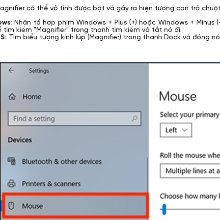
gnifier có thể vô tình được bật và gây ra hiện tượng con trỏ chuột
ows:
Nhấn tổ hợp phím Windows + Plus (+) hoặc Windows + Minus (
 tìm kiếm "Magnifier" trong thanh tìm kiếm và tắt nó đi.
S:
Tìm biểu tượng kính lúp (Magnifier) trong thanh Dock và đóng nó 