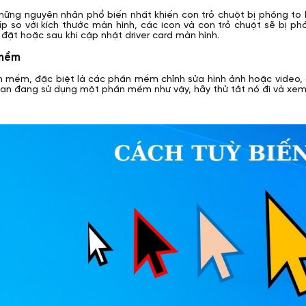
hững nguyên nhân phổ biến nhất khiến con trỏ chuột bị phóng to 
ấp so với kích thước màn hình, các icon và con trỏ chuột sẽ bị phó
 đặt hoặc sau khi cập nhật driver card màn hình.
 mềm
 mềm, đặc biệt là các phần mềm chỉnh sửa hình ảnh hoặc video, c
ạn đang sử dụng một phần mềm như vậy, hãy thử tắt nó đi và xem