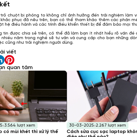
 kết
trỏ chuột bị phóng to không chỉ ảnh hưởng đến trải nghiệm làm v
khắc phục đã nêu trên, bạn có thể tham khảo thêm các phần mềm 
ật hệ điều hành và các trình điều khiển thiết bị để đảm bảo mọi thứ
 tin được chia sẻ trên, có thể đã làm bạn ít nhất hiểu rõ vấn đề
m nhiều năm trong nghề sẽ tư vấn và cung cấp cho bạn những d
ệc cũng như trải nghiệm người dùng.
ài viết
ạn quan tâm
5
3.564 lượt xem
30-03-2025
2.267 lượt xem
 có mùi khét thì xử lý thế
Cách sửa cục sạc laptop khô
điện như thế nào?