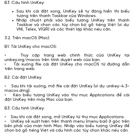
B3 :Cấu hình UniKey:
Sau khi cài đặt xong, UniKey sẽ tự động hiển thị biểu
tượng trên thanh Taskbar của Windows.
Nhấp chuột phải vào biểu tượng UniKey trên thanh
Taskbar và chọn các tùy chọn bộ gõ tiếng Việt (ví dụ:
VNI, Telex, VIQR) và các thiết lập khác nếu cần.
3.2. Trên macOS (Mac):
B1: Tải UniKey cho macOS:
• Truy cập trang web chính thức của UniKey tại
unikey.org/macos trên trình duyệt web của bạn.
• Tải xuống file cài đặt UniKey cho macOS từ đường dẫn
trên trang web.
B2: Cài đặt UniKey:
• Sau khi tải xuống, mở file cài đặt UniKey (ví dụ: unikey-4.3-
macos.dmg).
• Kéo biểu tượng UniKey vào thư mục Applications để cài
đặt UniKey trên máy Mac của bạn.
B3: Cấu hình UniKey:
• Sau khi cài đặt xong, mở UniKey từ thư mục Applications.
• UniKey sẽ xuất hiện trên thanh menu (menu bar) ở góc trên
bên phải của màn hình Mac. Nhấp vào biểu tượng UniKey để
chọn bộ gõ tiếng Việt và cấu hình các tùy chọn khác nếu cần.