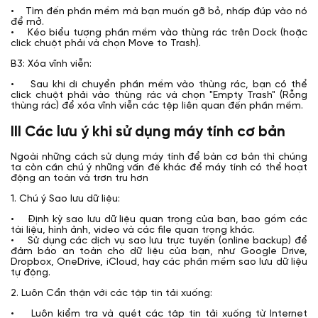
• Tìm đến phần mềm mà bạn muốn gỡ bỏ, nhấp đúp vào nó
để mở.
• Kéo biểu tượng phần mềm vào thùng rác trên Dock (hoặc
click chuột phải và chọn Move to Trash).
B3: Xóa vĩnh viễn:
• Sau khi di chuyển phần mềm vào thùng rác, bạn có thể
click chuột phải vào thùng rác và chọn "Empty Trash" (Rỗng
thùng rác) để xóa vĩnh viễn các tệp liên quan đến phần mềm.
III Các lưu ý khi sử dụng máy tính cơ bản
Ngoài những cách sử dụng máy tính để bàn cơ bản thì chúng
ta còn cần chú ý những vấn đề khác để máy tính có thể hoạt
động an toàn và trơn tru hơn
1. Chú ý Sao lưu dữ liệu:
• Định kỳ sao lưu dữ liệu quan trọng của bạn, bao gồm các
tài liệu, hình ảnh, video và các file quan trọng khác.
• Sử dụng các dịch vụ sao lưu trực tuyến (online backup) để
đảm bảo an toàn cho dữ liệu của bạn, như Google Drive,
Dropbox, OneDrive, iCloud, hay các phần mềm sao lưu dữ liệu
tự động.
2. Luôn Cẩn thận với các tập tin tải xuống:
• Luôn kiểm tra và quét các tập tin tải xuống từ Internet