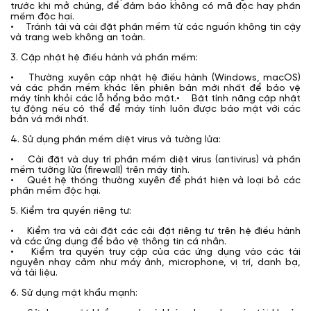
trước khi mở chúng, để đảm bảo không có mã độc hay phần
mềm độc hại.
• Tránh tải và cài đặt phần mềm từ các nguồn không tin cậy
và trang web không an toàn.
3. Cập nhật hệ điều hành và phần mềm:
• Thường xuyên cập nhật hệ điều hành (Windows, macOS)
và các phần mềm khác lên phiên bản mới nhất để bảo vệ
máy tính khỏi các lỗ hổng bảo mật.• Bật tính năng cập nhật
tự động nếu có thể để máy tính luôn được bảo mật với các
bản vá mới nhất.
4. Sử dụng phần mềm diệt virus và tường lửa:
• Cài đặt và duy trì phần mềm diệt virus (antivirus) và phần
mềm tường lửa (firewall) trên máy tính.
• Quét hệ thống thường xuyên để phát hiện và loại bỏ các
phần mềm độc hại.
5. Kiểm tra quyền riêng tư:
• Kiểm tra và cài đặt các cài đặt riêng tư trên hệ điều hành
và các ứng dụng để bảo vệ thông tin cá nhân.
• Kiểm tra quyền truy cập của các ứng dụng vào các tài
nguyên nhạy cảm như máy ảnh, microphone, vị trí, danh bạ,
và tài liệu.
6. Sử dụng mật khẩu mạnh: