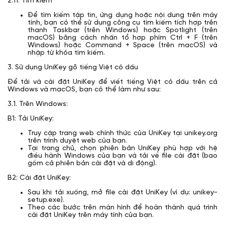
2.11. Tìm kiếm
Để tìm kiếm tập tin, ứng dụng hoặc nội dung trên máy
tính, bạn có thể sử dụng công cụ tìm kiếm tích hợp trên
thanh Taskbar (trên Windows) hoặc Spotlight (trên
macOS) bằng cách nhấn tổ hợp phím Ctrl + F (trên
Windows) hoặc Command + Space (trên macOS) và
nhập từ khóa tìm kiếm.
3. Sử dụng UniKey gõ tiếng Việt có dấu
Để tải và cài đặt UniKey để viết tiếng Việt có dấu trên cả
Windows và macOS, bạn có thể làm như sau:
3.1. Trên Windows:
B1: Tải UniKey:
Truy cập trang web chính thức của UniKey tại unikey.org
trên trình duyệt web của bạn.
Tại trang chủ, chọn phiên bản UniKey phù hợp với hệ
điều hành Windows của bạn và tải về file cài đặt (bao
gồm cả phiên bản cài đặt và di động).
B2: Cài đặt UniKey:
Sau khi tải xuống, mở file cài đặt UniKey (ví dụ: unikey-
setup.exe).
Theo các bước trên màn hình để hoàn thành quá trình
cài đặt UniKey trên máy tính của bạn.