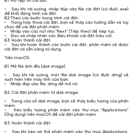
B1: Mở tệp tin cài đặt:
• Sau khi tải xuống, nhấp đúp vào file cài đặt (có đuôi .exe)
để khởi động trình cài đặt.
B2:Theo các bước trong trình cài đặt:
• Trong hộp thoại cài đặt, bạn sẽ thấy các hướng dẫn và tùy
chọn để cài đặt phần mềm.
• Nhấp vào các nút như "Next" (Tiếp theo) để tiếp tục.
• Đọc và chấp nhận các điều khoản cài đặt (nếu có).
B3: Hoàn thành cài đặt:
• Sau khi hoàn thành các bước cài đặt, phần mềm sẽ được
cài đặt và sẵn sàng sử dụng.
Trên macOS:
B1: Mở file ảnh đĩa (disk image):
• Sau khi tải xuống, một file disk image (có đuôi .dmg) sẽ
xuất hiện trên máy tính của bạn.
• Nhấp đúp vào file .dmg để mở nó.
B2: Cài đặt phần mềm từ disk image:
• Trong cửa sổ disk image, bạn sẽ thấy biểu tượng của phần
mềm.
• Kéo biểu tượng phần mềm vào thư mục "Applications"
(Ứng dụng) trên macOS để cài đặt phần mềm.
B3: Hoàn thành cài đặt:
• Sau khi kéo và thả phần mềm vào thư mục Applications,