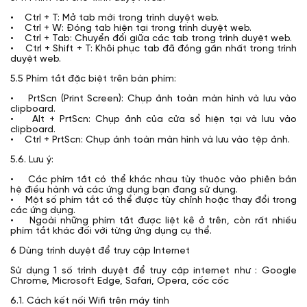
• Ctrl + T: Mở tab mới trong trình duyệt web.
• Ctrl + W: Đóng tab hiện tại trong trình duyệt web.
• Ctrl + Tab: Chuyển đổi giữa các tab trong trình duyệt web.
• Ctrl + Shift + T: Khôi phục tab đã đóng gần nhất trong trình
duyệt web.
5.5 Phím tắt đặc biệt trên bàn phím:
• PrtScn (Print Screen): Chụp ảnh toàn màn hình và lưu vào
clipboard.
• Alt + PrtScn: Chụp ảnh của cửa sổ hiện tại và lưu vào
clipboard.
• Ctrl + PrtScn: Chụp ảnh toàn màn hình và lưu vào tệp ảnh.
5.6. Lưu ý:
• Các phím tắt có thể khác nhau tùy thuộc vào phiên bản
hệ điều hành và các ứng dụng bạn đang sử dụng.
• Một số phím tắt có thể được tùy chỉnh hoặc thay đổi trong
các ứng dụng.
• Ngoài những phím tắt được liệt kê ở trên, còn rất nhiều
phím tắt khác đối với từng ứng dụng cụ thể.
6 Dùng trình duyệt để truy cập Internet
Sử dụng 1 số trình duyệt để truy cập internet như : Google
Chrome, Microsoft Edge, Safari, Opera, cốc cốc
6.1. Cách kết nối Wifi trên máy tính