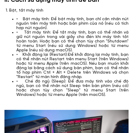
1. Bật, tắt máy tính
• Bật máy tính: Để bật máy tính, bạn chỉ cần nhấn nút
nguồn trên máy tính hoặc bàn phím của nó (nếu có tích
hợp nút nguồn).
• Tắt máy tính: Để tắt máy tính, bạn có thể nhấn và
giữ nút nguồn trong vài giây cho đến khi máy tính tắt
hoàn toàn. Hoặc bạn có thể chọn tùy chọn "Shutdown"
từ menu Start (nếu sử dụng Windows) hoặc từ menu
Apple (nếu sử dụng macOS).
• Khởi động lại (Restart):Để khởi động lại máy tính, bạn
có thể nhấn nút Restart trên menu Start (trên Windows)
hoặc từ menu Apple (trên macOS). Nếu bạn muốn khởi
động lại bằng cách sử dụng bàn phím, bạn có thể nhấn
tổ hợp phím Ctrl + Alt + Delete trên Windows và chọn
"Restart" từ màn hình đăng nhập.
• Chế độ ngủ (Sleep): Để đưa máy tính vào chế độ
ngủ, bạn có thể nhấn nút Sleep trên bàn phím (nếu có)
hoặc chọn tùy chọn "Sleep" từ menu Start (trên
Windows) hoặc từ menu Apple (trên macOS).