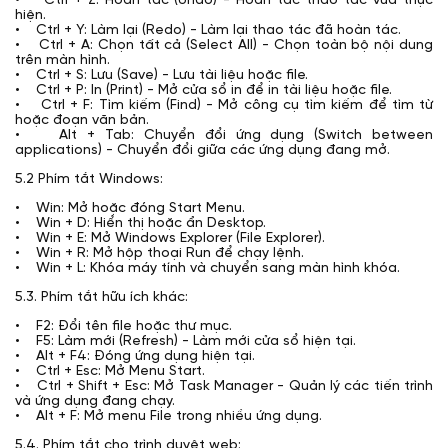
• Ctrl + Z: Hoàn tác (Undo) - Hoàn tác thao tác vừa thực
hiện.
• Ctrl + Y: Làm lại (Redo) - Làm lại thao tác đã hoàn tác.
• Ctrl + A: Chọn tất cả (Select All) - Chọn toàn bộ nội dung
trên màn hình.
• Ctrl + S: Lưu (Save) - Lưu tài liệu hoặc file.
• Ctrl + P: In (Print) - Mở cửa sổ in để in tài liệu hoặc file.
• Ctrl + F: Tìm kiếm (Find) - Mở công cụ tìm kiếm để tìm từ
hoặc đoạn văn bản.
• Alt + Tab: Chuyển đổi ứng dụng (Switch between
applications) - Chuyển đổi giữa các ứng dụng đang mở.
5.2 Phím tắt Windows:
• Win: Mở hoặc đóng Start Menu.
• Win + D: Hiển thị hoặc ẩn Desktop.
• Win + E: Mở Windows Explorer (File Explorer).
• Win + R: Mở hộp thoại Run để chạy lệnh.
• Win + L: Khóa máy tính và chuyển sang màn hình khóa.
5.3. Phím tắt hữu ích khác:
• F2: Đổi tên file hoặc thư mục.
• F5: Làm mới (Refresh) - Làm mới cửa sổ hiện tại.
• Alt + F4: Đóng ứng dụng hiện tại.
• Ctrl + Esc: Mở Menu Start.
• Ctrl + Shift + Esc: Mở Task Manager - Quản lý các tiến trình
và ứng dụng đang chạy.
• Alt + F: Mở menu File trong nhiều ứng dụng.
5.4. Phím tắt cho trình duyệt web: