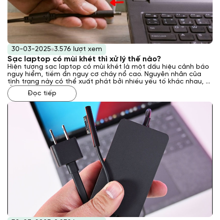
30-03-2025
3.576 lượt xem
Sạc laptop có mùi khét thì xử lý thế nào?
Hiện tượng sạc laptop có mùi khét là một dấu hiệu cảnh báo
nguy hiểm, tiềm ẩn nguy cơ cháy nổ cao. Nguyên nhân của
tình trạng này có thể xuất phát bởi nhiều yếu tố khác nhau, từ
lỗi kỹ thuật bên trong sạc đến các vấn đề về nguồn điện hoặc
Đọc tiếp
môi trường sử dụng. Vậy phải xử lý như thế nào khi gặp phải
tình trạng này? Laptop Khánh Trần sẽ giải đáp cho bạn qua
bài viết sau đây.