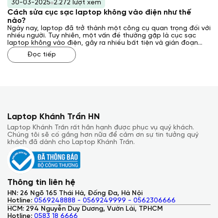
30-03-2025
2.272 lượt xem
Cách sửa cục sạc laptop không vào điện như thế
nào?
Ngày nay, laptop đã trở thành một công cụ quan trọng đối với
nhiều người. Tuy nhiên, một vấn đề thường gặp là cục sạc
laptop không vào điện, gây ra nhiều bất tiện và gián đoạn
công việc. Vậy, cách sửa cục sạc laptop không vào điện như
Đọc tiếp
thế nào? Laptop Khánh Trần sẽ giải đáp cho bạn qua bài viết
sau đây.
Laptop Khánh Trần HN
Laptop Khánh Trần rất hân hạnh được phục vụ quý khách.
Chúng tôi sẽ cố gắng hơn nữa để cảm ơn sự tin tưởng quý
khách đã dành cho Laptop Khánh Trần.
Thông tin liên hệ
HN: 26 Ngõ 165 Thái Hà, Đống Đa, Hà Nội
Hotline:
0569248888 - 0569249999 - 0562306666
HCM: 294 Nguyễn Duy Dương, Vườn Lài, TPHCM
Hotline:
0583 18 6666