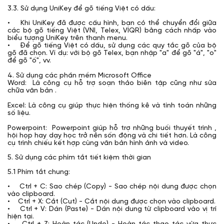
3.3. Sử dụng UniKey để gõ tiếng Việt có dấu:
• Khi UniKey đã được cấu hình, bạn có thể chuyển đổi giữa
các bộ gõ tiếng Việt (VNI, Telex, VIQR) bằng cách nhấp vào
biểu tượng UniKey trên thanh menu.
• Để gõ tiếng Việt có dấu, sử dụng các quy tắc gõ của bộ
gõ đã chọn. Ví dụ: với bộ gõ Telex, bạn nhập "a" để gõ "á", "o"
để gõ "ố", vv.
4. Sử dụng các phần mềm Microsoft Office
Word: Là công cụ hỗ trợ soạn thảo biên tập cũng như sửa
chữa văn bản .
Excel: Là công cụ giúp thực hiện thống kê và tính toán những
số liệu.
Powerpoint: Powerpoint giúp hỗ trợ những buối thuyết trình ,
hội họp hay dạy học trở nên sốn động và chi tiết hơn. Là công
cụ trình chiếu kết hợp cùng văn bản hình ảnh và video.
5. Sử dụng các phím tắt tiết kiệm thời gian
5.1 Phím tắt chung:
• Ctrl + C: Sao chép (Copy) - Sao chép nội dung được chọn
vào clipboard.
• Ctrl + X: Cắt (Cut) - Cắt nội dung được chọn vào clipboard.
• Ctrl + V: Dán (Paste) - Dán nội dung từ clipboard vào vị trí
hiện tại.