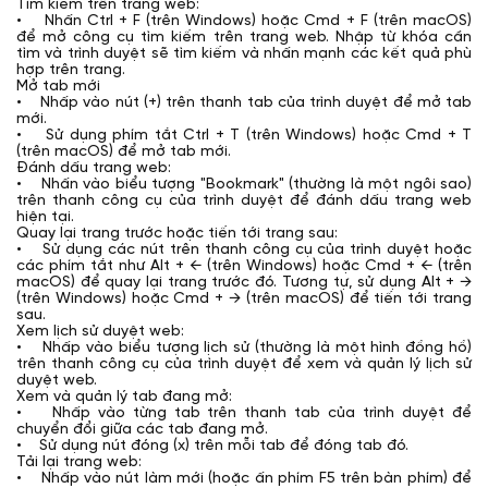
Tìm kiếm trên trang web:
• Nhấn Ctrl + F (trên Windows) hoặc Cmd + F (trên macOS)
để mở công cụ tìm kiếm trên trang web. Nhập từ khóa cần
tìm và trình duyệt sẽ tìm kiếm và nhấn mạnh các kết quả phù
hợp trên trang.
Mở tab mới
• Nhấp vào nút (+) trên thanh tab của trình duyệt để mở tab
mới.
• Sử dụng phím tắt Ctrl + T (trên Windows) hoặc Cmd + T
(trên macOS) để mở tab mới.
Đánh dấu trang web:
• Nhấn vào biểu tượng "Bookmark" (thường là một ngôi sao)
trên thanh công cụ của trình duyệt để đánh dấu trang web
hiện tại.
Quay lại trang trước hoặc tiến tới trang sau:
• Sử dụng các nút trên thanh công cụ của trình duyệt hoặc
các phím tắt như Alt + ← (trên Windows) hoặc Cmd + ← (trên
macOS) để quay lại trang trước đó. Tương tự, sử dụng Alt + →
(trên Windows) hoặc Cmd + → (trên macOS) để tiến tới trang
sau.
Xem lịch sử duyệt web:
• Nhấp vào biểu tượng lịch sử (thường là một hình đồng hồ)
trên thanh công cụ của trình duyệt để xem và quản lý lịch sử
duyệt web.
Xem và quản lý tab đang mở:
• Nhấp vào từng tab trên thanh tab của trình duyệt để
chuyển đổi giữa các tab đang mở.
• Sử dụng nút đóng (x) trên mỗi tab để đóng tab đó.
Tải lại trang web:
• Nhấp vào nút làm mới (hoặc ấn phím F5 trên bàn phím) để