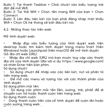
Bước 1: Tại thanh Taskbar > Click chuột vào biểu tượng trái
đất để mở Wifi.
Bước 2: Tại thẻ Wifi > Chọn tên mạng Wifi của bạn > Chọn
Connect.
Bước 3: Lần đầu tiên kết nối bạn phải đăng nhập mật khẩu
Wifi > Chọn Ok hệ thống sẽ bắt đầu kết nối.
6.2. Những thao tác trên web
Mở trình duyệt web:
• Nhấp đúp vào biểu tượng của trình duyệt web trên
desktop hoặc tìm kiếm trình duyệt trong menu Start (trên
Windows) hoặc Launchpad (trên macOS) để mở trình duyệt.
Gõ địa chỉ web (URL):
• Nhập địa chỉ web (URL) mà bạn muốn truy cập vào thanh
địa chỉ của trình duyệt (đối với ví dụ: https://www.google.com)
và nhấn Enter trên bàn phím.
Sử dụng chuột:
• Sử dụng chuột để nhấp vào các liên kết, nút và phần tử
trên trang web.
• Để mở các menu và tương tác với các thành phần của
trình duyệt.
Sử dụng phím mũi tên:
• Sử dụng các phím mũi tên (lên, xuống, trái, phải) để di
chuyển con trỏ hoặc thanh cuộn trên trang web.
Sử dụng thanh cuộn:
• Dùng thanh cuộn trên cửa sổ trình duyệt để cuộn lên hoặc
cuộn xuống trang web