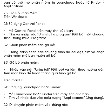
bạn có thể mở phần mềm từ Launchpad hoặc từ Finder >
Applications.
7.3: Gỡ Bỏ Phần Mềm
Trên Windows:
B1: Sử dụng Control Panel:
• Mở Control Panel trên máy tính của bạn.
• Tìm và nhấp vào "Uninstall a program" (Gỡ bỏ một chương
trình) trong mục "Programs".
B2: Chọn phần mềm cần gỡ bỏ:
• Trong danh sách các chương trình đã cài đặt, tìm và chọn
phần mềm mà bạn muốn gỡ bỏ.
B3: Gỡ bỏ phần mềm:
• Nhấp vào nút "Uninstall" (Gỡ bỏ) và làm theo hướng dẫn
trên màn hình để hoàn thành quá trình gỡ bỏ.
Trên macOS:
B1: Sử dụng Launchpad hoặc Finder:
• Mở Launchpad hoặc Finder trên máy tính của bạn.
• Tìm và nhấp đúp vào biểu tượng "Applications" (Ứng dụng).
B2: Di chuyển phần mềm vào thùng rác: