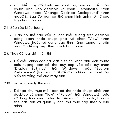
• Để thay đổi hình nền desktop, bạn có thể nhấp
chuột phải vào desktop và chọn "Personalize" (trên
Windows) hoặc "Change Desktop Background" (trên
macOS). Sau đó, bạn có thể chọn hình ảnh mới từ các
tùy chọn có sẵn.
2.8. Sắp xếp biểu tượng
Bạn có thể sắp xếp lại các biểu tượng trên desktop
bằng cách nhấp chuột phải và chọn "View" (trên
Windows) hoặc sử dụng các tính năng tương tự trên
macOS để sắp xếp theo cách bạn muốn.
2.9. Thay đổi cài đặt hiển thị:
Để điều chỉnh các cài đặt hiển thị khác như kích thước
biểu tượng, bạn có thể truy cập vào các tùy chọn
"Display Settings" (trên Windows) hoặc "System
Preferences" (trên macOS) để điều chỉnh các thiết lập
hiển thị tổng thể của máy tính.
2.10. Tạo và quản lý thư mục
Để tạo thư mục mới, bạn có thể nhấp chuột phải trên
desktop và chọn "New" > "Folder" (trên Windows) hoặc
sử dụng tính năng tương tự trên macOS. Sau đó, bạn có
thể đặt tên và quản lý các thư mục này theo ý của
mình.