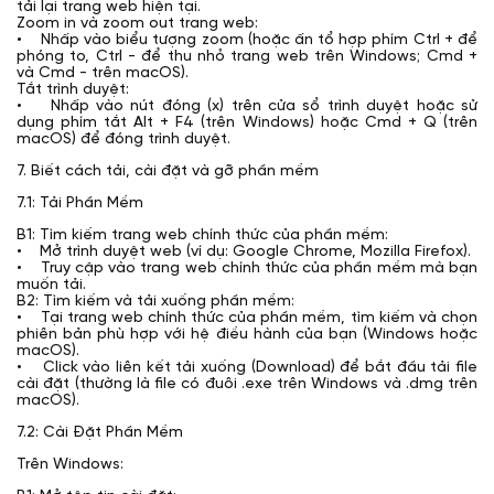
tải lại trang web hiện tại.
Zoom in và zoom out trang web:
• Nhấp vào biểu tượng zoom (hoặc ấn tổ hợp phím Ctrl + để
phóng to, Ctrl - để thu nhỏ trang web trên Windows; Cmd +
và Cmd - trên macOS).
Tắt trình duyệt:
• Nhấp vào nút đóng (x) trên cửa sổ trình duyệt hoặc sử
dụng phím tắt Alt + F4 (trên Windows) hoặc Cmd + Q (trên
macOS) để đóng trình duyệt.
7. Biết cách tải, cài đặt và gỡ phần mềm
7.1: Tải Phần Mềm
B1: Tìm kiếm trang web chính thức của phần mềm:
• Mở trình duyệt web (ví dụ: Google Chrome, Mozilla Firefox).
• Truy cập vào trang web chính thức của phần mềm mà bạn
muốn tải.
B2: Tìm kiếm và tải xuống phần mềm:
• Tại trang web chính thức của phần mềm, tìm kiếm và chọn
phiên bản phù hợp với hệ điều hành của bạn (Windows hoặc
macOS).
• Click vào liên kết tải xuống (Download) để bắt đầu tải file
cài đặt (thường là file có đuôi .exe trên Windows và .dmg trên
macOS).
7.2: Cài Đặt Phần Mềm
Trên Windows: