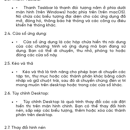
• Thanh Taskbar là thanh đối tượng nằm ở phía dưới
màn hình (trên Windows) hoặc phía trên (trên macOS).
Nó chứa các biểu tượng đại diện cho các ứng dụng đã
mở, đồng hồ, thông báo hệ thống và các công cụ điều
khiển hệ thống khác.
2.4. Cửa sổ ứng dụng:
• Cửa sổ ứng dụng là các hộp chứa hiển thị nội dung
của các chương trình và ứng dụng mà bạn đang sử
dụng. Bạn có thể di chuyển, thu nhỏ, phóng to hoặc
đóng các cửa sổ này.
2.5. Kéo và thả
• Kéo và thả là tính năng cho phép bạn di chuyển các
tập tin, thư mục hoặc các thành phần khác bằng cách
nhấp và giữ chuột trái, sau đó di chuyển chúng đến vị trí
mong muốn trên desktop hoặc trong các cửa sổ khác.
2.6. Tùy chỉnh Desktop:
• Tùy chỉnh Desktop là quá trình thay đổi các cài đặt
hiển thị trên màn hình chính. Bạn có thể thay đổi hình
nền, sắp xếp các biểu tượng, thêm hoặc xóa các thành
phần trên desktop.
2.7. Thay đổi hình nền