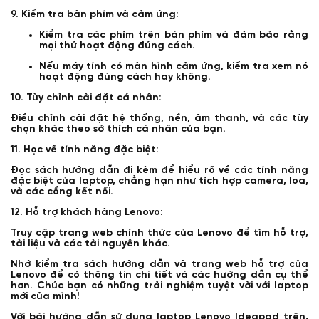
9. Kiểm tra bàn phím và cảm ứng:
Kiểm tra các phím trên bàn phím và đảm bảo rằng
mọi thứ hoạt động đúng cách.
Nếu máy tính có màn hình cảm ứng, kiểm tra xem nó
hoạt động đúng cách hay không.
10. Tùy chỉnh cài đặt cá nhân:
Điều chỉnh cài đặt hệ thống, nền, âm thanh, và các tùy
chọn khác theo sở thích cá nhân của bạn.
11. Học về tính năng đặc biệt:
Đọc sách hướng dẫn đi kèm để hiểu rõ về các tính năng
đặc biệt của laptop, chẳng hạn như tích hợp camera, loa,
và các cổng kết nối.
12. Hỗ trợ khách hàng Lenovo:
Truy cập trang web chính thức của Lenovo để tìm hỗ trợ,
tài liệu và các tài nguyên khác.
Nhớ kiểm tra sách hướng dẫn và trang web hỗ trợ của
Lenovo để có thông tin chi tiết và các hướng dẫn cụ thể
hơn. Chúc bạn có những trải nghiệm tuyệt vời với laptop
mới của mình!
Với bài hướng dẫn sử dụng laptop Lenovo Ideapad trên,