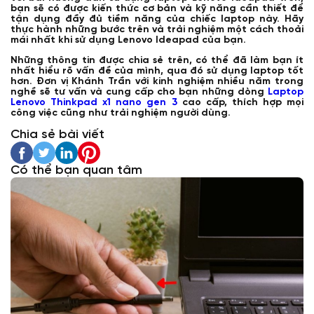
bạn sẽ có được kiến thức cơ bản và kỹ năng cần thiết để
tận dụng đầy đủ tiềm năng của chiếc laptop này. Hãy
thực hành những bước trên và trải nghiệm một cách thoải
mái nhất khi sử dụng Lenovo Ideapad của bạn.
Những thông tin được chia sẻ trên, có thể đã làm bạn ít
nhất hiểu rõ vấn đề của mình, qua đó sử dụng laptop tốt
hơn. Đơn vị Khánh Trần với kinh nghiệm nhiều năm trong
nghề sẽ tư vấn và cung cấp cho bạn những dòng
Laptop
Lenovo Thinkpad x1 nano gen 3
cao cấp, thích hợp mọi
công việc cũng như trải nghiệm người dùng.
Chia sẻ bài viết
Có thể bạn quan tâm