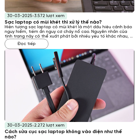
30-03-2025
3.572 lượt xem
Sạc laptop có mùi khét thì xử lý thế nào?
Hiện tượng sạc laptop có mùi khét là một dấu hiệu cảnh báo
nguy hiểm, tiềm ẩn nguy cơ cháy nổ cao. Nguyên nhân của
tình trạng này có thể xuất phát bởi nhiều yếu tố khác nhau, từ
lỗi kỹ thuật bên trong sạc đến các vấn đề về nguồn điện hoặc
Đọc tiếp
môi trường sử dụng. Vậy phải xử lý như thế nào khi gặp phải
tình trạng này? Laptop Khánh Trần sẽ giải đáp cho bạn qua
bài viết sau đây.
30-03-2025
2.272 lượt xem
Cách sửa cục sạc laptop không vào điện như thế
nào?