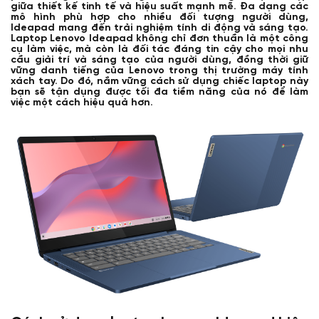
giữa thiết kế tinh tế và hiệu suất mạnh mẽ. Đa dạng các
mô hình phù hợp cho nhiều đối tượng người dùng,
Ideapad mang đến trải nghiệm tính di động và sáng tạo.
Laptop Lenovo Ideapad không chỉ đơn thuần là một công
cụ làm việc, mà còn là đối tác đáng tin cậy cho mọi nhu
cầu giải trí và sáng tạo của người dùng, đồng thời giữ
vững danh tiếng của Lenovo trong thị trường máy tính
xách tay. Do đó, nắm vững cách sử dụng chiếc laptop này
bạn sẽ tận dụng được tối đa tiềm năng của nó để làm
việc một cách hiệu quả hơn.