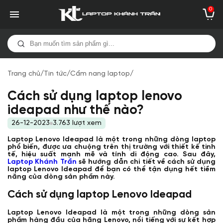
0
Trang chủ
/
Tin tức
/
Cẩm nang laptop
/
Cách sử dụng laptop lenovo
ideapad như thế nào?
26-12-2023
3.763 lượt xem
Laptop Lenovo Ideapad là một trong những dòng laptop
phổ biến, được ưa chuộng trên thị trường với thiết kế tinh
tế, hiệu suất mạnh mẽ và tính di động cao. Sau đây,
Laptop Khánh Trần
sẽ hướng dẫn chi tiết về cách sử dụng
laptop Lenovo Ideapad để bạn có thể tận dụng hết tiềm
năng của dòng sản phẩm này.
Cách sử dụng laptop Lenovo Ideapad
Laptop Lenovo Ideapad là một trong những dòng sản
phẩm hàng đầu của hãng Lenovo, nổi tiếng với sự kết hợp