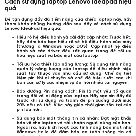
Cách sử dụng laptop Lenovo Ideapad hiệu
quả
Để tận dụng đầy đủ tiềm năng của chiếc laptop này, hãy
tham khảo những hướng dẫn sau đây về cách sử dụng
Lenovo IdeaPad hiệu quả:
Hiểu rõ hệ điều hành và cài đặt cập nhật: Trước hết,
hãy đảm bảo bạn hiểu rõ về hệ điều hành của máy
(thường là Windows hoặc DOS). Cập nhật hệ điều
hành và các driver đều rất quan trọng để tối ưu
hóa hiệu suất và bảo mật của laptop.
Tối ưu hóa thiết lập năng lượng: Sử dụng tính năng
quản lý năng lượng của laptop để điều chỉnh hiệu
suất tùy thuộc vào nhu cầu sử dụng. Chế độ tiết
kiệm pin khi di chuyển và chế độ hiệu suất cao khi
bạn cần xử lý các nhiệm vụ đòi hỏi nhiều tài nguyên.
Bảo dưỡng Pin đúng cách: Pin là một yếu tố quan
trọng đối với di động của laptop. Hãy sạc pin đầy đủ
trước khi sử dụng và tránh để pin xuống dưới mức
20% nếu có thể. Việc này giúp thời gian tồn tại của
pin lâu hơn.
Sử dụng bảo mật thông tin cá nhân: Đặt mật khẩu
bảo vệ cho laptop và tài khoản người dùng của bạn.
Ngoài ra, hãy kích hoạt các tính năng bảo mật như
Windows Hello để đảm bảo an toàn thông tin cá