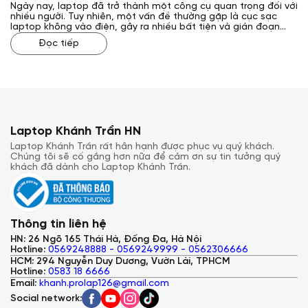
Ngày nay, laptop đã trở thành một công cụ quan trọng đối với
nhiều người. Tuy nhiên, một vấn đề thường gặp là cục sạc
laptop không vào điện, gây ra nhiều bất tiện và gián đoạn
công việc. Vậy, cách sửa cục sạc laptop không vào điện như
Đọc tiếp
thế nào? Laptop Khánh Trần sẽ giải đáp cho bạn qua bài viết
sau đây.
Laptop Khánh Trần HN
Laptop Khánh Trần rất hân hạnh được phục vụ quý khách.
Chúng tôi sẽ cố gắng hơn nữa để cảm ơn sự tin tưởng quý
khách đã dành cho Laptop Khánh Trần.
Thông tin liên hệ
HN: 26 Ngõ 165 Thái Hà, Đống Đa, Hà Nội
Hotline:
0569248888 - 0569249999 - 0562306666
HCM: 294 Nguyễn Duy Dương, Vườn Lài, TPHCM
Hotline:
0583 18 6666
Email:
khanh.prolap126@gmail.com
Social network: