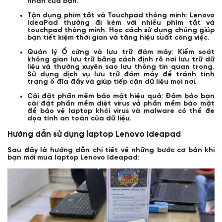
nhân của bạn.
Tận dụng phím tắt và Touchpad thông minh: Lenovo
IdeaPad thường đi kèm với nhiều phím tắt và
touchpad thông minh. Học cách sử dụng chúng giúp
bạn tiết kiệm thời gian và tăng hiệu suất công việc.
Quản lý Ổ cứng và lưu trữ đám mây: Kiểm soát
không gian lưu trữ bằng cách định rõ nơi lưu trữ dữ
liệu và thường xuyên sao lưu thông tin quan trọng.
Sử dụng dịch vụ lưu trữ đám mây để tránh tình
trạng ổ đĩa đầy và giúp tiếp cận dữ liệu mọi nơi.
Cài đặt phần mềm bảo mật hiệu quả: Đảm bảo bạn
cài đặt phần mềm diệt virus và phần mềm bảo mật
để bảo vệ laptop khỏi virus và malware có thể đe
dọa tính an toàn của dữ liệu.
Hướng dẫn sử dụng laptop Lenovo Ideapad
Sau đây là hướng dẫn chi tiết về những bước cơ bản khi
bạn mới mua laptop Lenovo Ideapad: