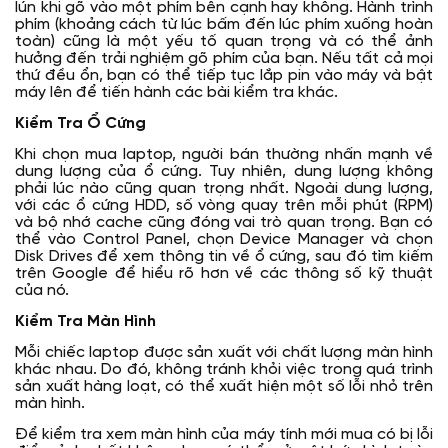
lún khi gõ vào một phím bên cạnh hay không. Hành trình
phím (khoảng cách từ lúc bấm đến lúc phím xuống hoàn
toàn) cũng là một yếu tố quan trọng và có thể ảnh
hưởng đến trải nghiệm gõ phím của bạn. Nếu tất cả mọi
thứ đều ổn, bạn có thể tiếp tục lắp pin vào máy và bật
máy lên để tiến hành các bài kiểm tra khác.
Kiểm Tra Ổ Cứng
Khi chọn mua laptop, người bán thường nhấn mạnh về
dung lượng của ổ cứng. Tuy nhiên, dung lượng không
phải lúc nào cũng quan trọng nhất. Ngoài dung lượng,
với các ổ cứng HDD, số vòng quay trên mỗi phút (RPM)
và bộ nhớ cache cũng đóng vai trò quan trọng. Bạn có
thể vào Control Panel, chọn Device Manager và chọn
Disk Drives để xem thông tin về ổ cứng, sau đó tìm kiếm
trên Google để hiểu rõ hơn về các thông số kỹ thuật
của nó.
Kiểm Tra Màn Hình
Mỗi chiếc laptop được sản xuất với chất lượng màn hình
khác nhau. Do đó, không tránh khỏi việc trong quá trình
sản xuất hàng loạt, có thể xuất hiện một số lỗi nhỏ trên
màn hình.
Để kiểm tra xem màn hình của máy tính mới mua có bị lỗi