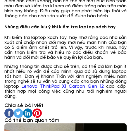
điểm ảnh chết không, bạn có thể mở một bức hình toàn
màu đen và kiểm tra kĩ xem có điểm trắng nào trên màn
hình hay không. Điều này giúp bạn phát hiện kịp thời và
thông báo cho nhà sản xuất để được bảo hành.
Những điều cần lưu ý khi kiểm tra laptop xách tay
Khi kiểm tra laptop xách tay, hãy nhớ rằng các nhà sản
xuất chỉ chấp nhận đổi máy mới nếu màn hình của bạn
có 5 điểm ảnh chết trở lên. Vì vậy, trước khi mua, hãy
cẩn thận kiểm tra và hiểu rõ các điều khoản về bảo
hành và đổi mới để bảo vệ quyền lợi của bạn.
Những thông tin được chia sẻ trên, có thể đã làm bạn ít
nhất hiểu rõ vấn đề của mình, qua đó sử dụng laptop
tốt hơn. Đơn vị Khánh Trần với kinh nghiệm nhiều năm
trong nghề sẽ tư vấn và cung cấp cho bạn những dòng
laptop
Lenovo ThinkPad X1 Carbon Gen 12
cao cấp,
thích hợp mọi công việc cũng như trải nghiệm người
dùng.
Chia sẻ bài viết
Có thể bạn quan tâm