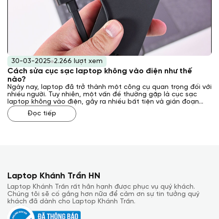
30-03-2025
2.266 lượt xem
Cách sửa cục sạc laptop không vào điện như thế
nào?
Ngày nay, laptop đã trở thành một công cụ quan trọng đối với
nhiều người. Tuy nhiên, một vấn đề thường gặp là cục sạc
laptop không vào điện, gây ra nhiều bất tiện và gián đoạn
công việc. Vậy, cách sửa cục sạc laptop không vào điện như
Đọc tiếp
thế nào? Laptop Khánh Trần sẽ giải đáp cho bạn qua bài viết
sau đây.
Laptop Khánh Trần HN
Laptop Khánh Trần rất hân hạnh được phục vụ quý khách.
Chúng tôi sẽ cố gắng hơn nữa để cảm ơn sự tin tưởng quý
khách đã dành cho Laptop Khánh Trần.