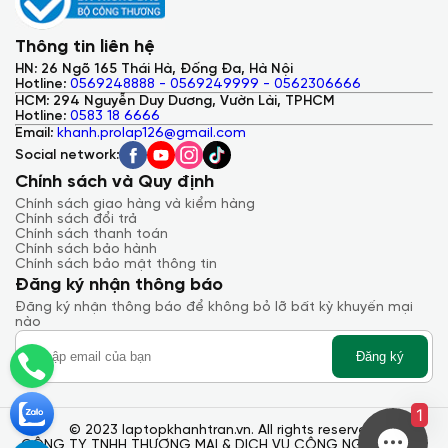
Thông tin liên hệ
HN: 26 Ngõ 165 Thái Hà, Đống Đa, Hà Nội
Hotline:
0569248888 - 0569249999 - 0562306666
HCM: 294 Nguyễn Duy Dương, Vườn Lài, TPHCM
Hotline:
0583 18 6666
Email:
khanh.prolap126@gmail.com
Social network:
Chính sách và Quy định
Chính sách giao hàng và kiểm hàng
Chính sách đổi trả
Chính sách thanh toán
Chính sách bảo hành
Chính sách bảo mật thông tin
Đăng ký nhận thông báo
Đăng ký nhận thông báo để không bỏ lỡ bất kỳ khuyến mại
nào
Đăng ký
1
© 2023 laptopkhanhtran.vn. All rights reserved.
CÔNG TY TNHH THƯƠNG MẠI & DỊCH VỤ CÔNG NGHỆ KHÁNH