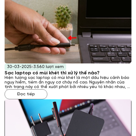
30-03-2025
3.560 lượt xem
Sạc laptop có mùi khét thì xử lý thế nào?
Hiện tượng sạc laptop có mùi khét là một dấu hiệu cảnh báo
nguy hiểm, tiềm ẩn nguy cơ cháy nổ cao. Nguyên nhân của
tình trạng này có thể xuất phát bởi nhiều yếu tố khác nhau, từ
lỗi kỹ thuật bên trong sạc đến các vấn đề về nguồn điện hoặc
Đọc tiếp
môi trường sử dụng. Vậy phải xử lý như thế nào khi gặp phải
tình trạng này? Laptop Khánh Trần sẽ giải đáp cho bạn qua
bài viết sau đây.