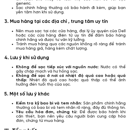
generic.
Sạc chính hãng thường có bảo hành đi kèm, giúp bạn
yên tâm hơn khi sử dụng.
3. Mua hàng tại các địa chỉ , trung tâm uy tín
Nên mua sạc tại các cửa hàng, đại lý ủy quyền của Dell
hoặc các cửa hàng điện tử uy tín để đảm bảo hàng
chính hãng và được tư vấn kỹ lưỡng.
Tránh mua hàng qua các nguồn không rõ ràng để tránh
mua hàng giả, hàng kém chất lượng.
4. Lưu ý khi sử dụng
Không để sạc tiếp xúc với nguồn nước:
Nước có thể
gây chập mạch và hư hỏng sạc.
Không để sạc ở nơi có nhiệt độ quá cao hoặc quá
thấp:
Nhiệt độ quá cao hoặc quá thấp có thể ảnh
hưởng đến tuổi thọ của sạc.
5. Một số lưu ý khác
Kiểm tra kỹ bao bì và tem nhãn:
Sản phẩm chính hãng
thường có bao bì và tem nhãn rõ ràng, đầy đủ thông tin.
Yêu cầu hóa đơn, chứng từ:
Để được bảo hành khi
cần thiết, bạn nên yêu cầu người bán cung cấp hóa
đơn, chứng từ mua hàng.