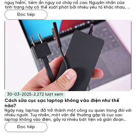
nguy hiểm, tiềm ẩn nguy cơ cháy nổ cao. Nguyên nhân của
tình trạng này có thể xuất phát bởi nhiều yếu tố khác nhau, từ
lỗi kỹ thuật bên trong sạc đến các vấn đề về nguồn điện hoặc
Đọc tiếp
môi trường sử dụng. Vậy phải xử lý như thế nào khi gặp phải
tình trạng này? Laptop Khánh Trần sẽ giải đáp cho bạn qua
bài viết sau đây.
30-03-2025
2.272 lượt xem
Cách sửa cục sạc laptop không vào điện như thế
nào?
Ngày nay, laptop đã trở thành một công cụ quan trọng đối với
nhiều người. Tuy nhiên, một vấn đề thường gặp là cục sạc
laptop không vào điện, gây ra nhiều bất tiện và gián đoạn
công việc. Vậy, cách sửa cục sạc laptop không vào điện như
Đọc tiếp
thế nào? Laptop Khánh Trần sẽ giải đáp cho bạn qua bài viết
sau đây.