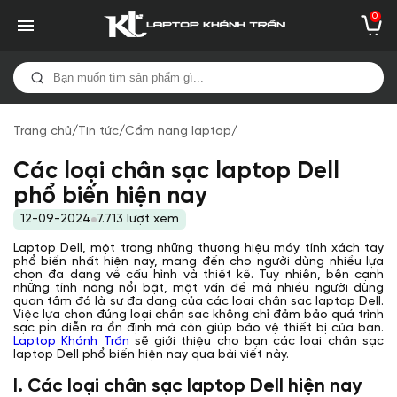
0
Trang chủ
/
Tin tức
/
Cẩm nang laptop
/
Các loại chân sạc laptop Dell
phổ biến hiện nay
12-09-2024
7.713 lượt xem
Laptop Dell, một trong những thương hiệu máy tính xách tay
phổ biến nhất hiện nay, mang đến cho người dùng nhiều lựa
chọn đa dạng về cấu hình và thiết kế. Tuy nhiên, bên cạnh
những tính năng nổi bật, một vấn đề mà nhiều người dùng
quan tâm đó là sự đa dạng của các loại chân sạc laptop Dell.
Việc lựa chọn đúng loại chân sạc không chỉ đảm bảo quá trình
sạc pin diễn ra ổn định mà còn giúp bảo vệ thiết bị của bạn.
Laptop Khánh Trần
sẽ giới thiệu cho bạn các loại chân sạc
laptop Dell phổ biến hiện nay qua bài viết này.
I. Các loại chân sạc laptop Dell hiện nay