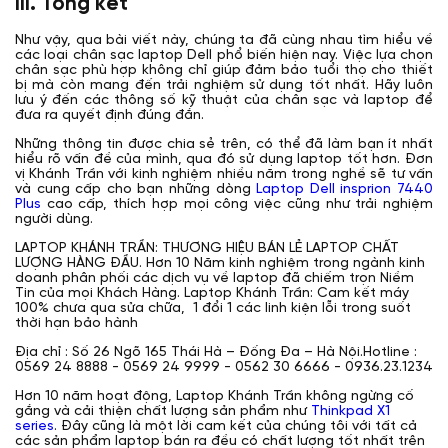
III. Tổng kết
Như vậy, qua bài viết này, chúng ta đã cùng nhau tìm hiểu về
các loại chân sạc laptop Dell phổ biến hiện nay. Việc lựa chọn
chân sạc phù hợp không chỉ giúp đảm bảo tuổi thọ cho thiết
bị mà còn mang đến trải nghiệm sử dụng tốt nhất. Hãy luôn
lưu ý đến các thông số kỹ thuật của chân sạc và laptop để
đưa ra quyết định đúng đắn.
Những thông tin được chia sẻ trên, có thể đã làm bạn ít nhất
hiểu rõ vấn đề của mình, qua đó sử dụng laptop tốt hơn. Đơn
vị Khánh Trần với kinh nghiệm nhiều năm trong nghề sẽ tư vấn
và cung cấp cho bạn những dòng
Laptop Dell insprion 7440
Plus
cao cấp, thích hợp mọi công việc cũng như trải nghiệm
người dùng.
LAPTOP KHÁNH TRẦN: THƯƠNG HIỆU BÁN LẺ LAPTOP CHẤT
LƯỢNG HÀNG ĐẦU. Hơn 10 Năm kinh nghiệm trong ngành kinh
doanh phân phối các dịch vụ về laptop đã chiếm trọn Niềm
Tin của mọi Khách Hàng. Laptop Khánh Trần: Cam kết máy
100% chưa qua sửa chữa, 1 đổi 1 các linh kiện lỗi trong suốt
thời hạn bảo hành
Địa chỉ : Số 26 Ngõ 165 Thái Hà – Đống Đa – Hà Nội.Hotline :
0569 24 8888 - 0569 24 9999 - 0562 30 6666 - 0936.23.1234
Hơn 10 năm hoạt động, Laptop Khánh Trần không ngừng cố
gắng và cải thiện chất lượng sản phẩm như
Thinkpad X1
series
. Đây cũng là một lời cam kết của chúng tôi với tất cả
các sản phẩm laptop bán ra đều có chất lượng tốt nhất trên