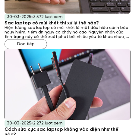
30-03-2025
3.572 lượt xem
Sạc laptop có mùi khét thì xử lý thế nào?
Hiện tượng sạc laptop có mùi khét là một dấu hiệu cảnh báo
nguy hiểm, tiềm ẩn nguy cơ cháy nổ cao. Nguyên nhân của
tình trạng này có thể xuất phát bởi nhiều yếu tố khác nhau, từ
lỗi kỹ thuật bên trong sạc đến các vấn đề về nguồn điện hoặc
Đọc tiếp
môi trường sử dụng. Vậy phải xử lý như thế nào khi gặp phải
tình trạng này? Laptop Khánh Trần sẽ giải đáp cho bạn qua
bài viết sau đây.
30-03-2025
2.272 lượt xem
Cách sửa cục sạc laptop không vào điện như thế
nào?