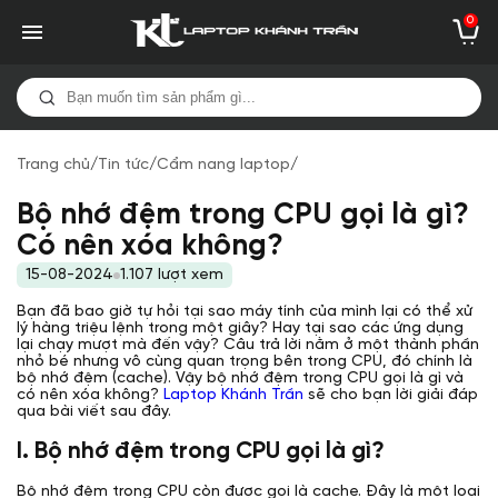
0
Trang chủ
/
Tin tức
/
Cẩm nang laptop
/
Bộ nhớ đệm trong CPU gọi là gì?
Có nên xóa không?
15-08-2024
1.107 lượt xem
Bạn đã bao giờ tự hỏi tại sao máy tính của mình lại có thể xử
lý hàng triệu lệnh trong một giây? Hay tại sao các ứng dụng
lại chạy mượt mà đến vậy? Câu trả lời nằm ở một thành phần
nhỏ bé nhưng vô cùng quan trọng bên trong CPU, đó chính là
bộ nhớ đệm (cache). Vậy bộ nhớ đệm trong CPU gọi là gì và
có nên xóa không?
Laptop Khánh Trần
sẽ cho bạn lời giải đáp
qua bài viết sau đây.
I. Bộ nhớ đệm trong CPU gọi là gì?
Bộ nhớ đệm trong CPU còn được gọi là cache. Đây là một loại