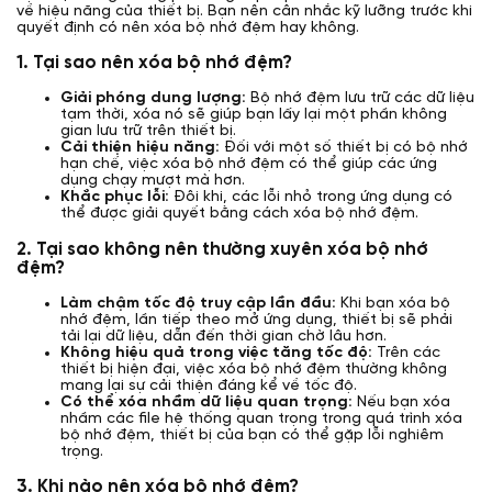
về hiệu năng của thiết bị. Bạn nên cân nhắc kỹ lưỡng trước khi
quyết định có nên xóa bộ nhớ đệm hay không.
1. Tại sao nên xóa bộ nhớ đệm?
Giải phóng dung lượng:
Bộ nhớ đệm lưu trữ các dữ liệu
tạm thời, xóa nó sẽ giúp bạn lấy lại một phần không
gian lưu trữ trên thiết bị.
Cải thiện hiệu năng:
Đối với một số thiết bị có bộ nhớ
hạn chế, việc xóa bộ nhớ đệm có thể giúp các ứng
dụng chạy mượt mà hơn.
Khắc phục lỗi:
Đôi khi, các lỗi nhỏ trong ứng dụng có
thể được giải quyết bằng cách xóa bộ nhớ đệm.
2. Tại sao không nên thường xuyên xóa bộ nhớ
đệm?
Làm chậm tốc độ truy cập lần đầu:
Khi bạn xóa bộ
nhớ đệm, lần tiếp theo mở ứng dụng, thiết bị sẽ phải
tải lại dữ liệu, dẫn đến thời gian chờ lâu hơn.
Không hiệu quả trong việc tăng tốc độ:
Trên các
thiết bị hiện đại, việc xóa bộ nhớ đệm thường không
mang lại sự cải thiện đáng kể về tốc độ.
Có thể xóa nhầm dữ liệu quan trọng:
Nếu bạn xóa
nhầm các file hệ thống quan trọng trong quá trình xóa
bộ nhớ đệm, thiết bị của bạn có thể gặp lỗi nghiêm
trọng.
3. Khi nào nên xóa bộ nhớ đệm?