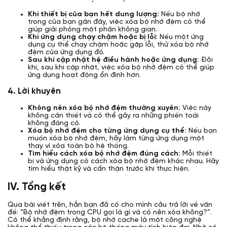
Khi thiết bị của bạn hết dung lượng:
Nếu bộ nhớ
trong của bạn gần đầy, việc xóa bộ nhớ đệm có thể
giúp giải phóng một phần không gian.
Khi ứng dụng chạy chậm hoặc bị lỗi:
Nếu một ứng
dụng cụ thể chạy chậm hoặc gặp lỗi, thử xóa bộ nhớ
đệm của ứng dụng đó.
Sau khi cập nhật hệ điều hành hoặc ứng dụng:
Đôi
khi, sau khi cập nhật, việc xóa bộ nhớ đệm có thể giúp
ứng dụng hoạt động ổn định hơn.
4. Lời khuyên
Không nên xóa bộ nhớ đệm thường xuyên:
Việc này
không cần thiết và có thể gây ra những phiền toái
không đáng có.
Xóa bộ nhớ đệm cho từng ứng dụng cụ thể:
Nếu bạn
muốn xóa bộ nhớ đệm, hãy làm từng ứng dụng một
thay vì xóa toàn bộ hệ thống.
Tìm hiểu cách xóa bộ nhớ đệm đúng cách:
Mỗi thiết
bị và ứng dụng có cách xóa bộ nhớ đệm khác nhau. Hãy
tìm hiểu thật kỹ và cẩn thận trước khi thực hiện.
IV. Tổng kết
Qua bài viết trên, hẳn bạn đã có cho mình câu trả lời về vấn
đề: “Bộ nhớ đệm trong CPU gọi là gì và có nên xóa không?”.
Có thể khẳng định rằng, bộ nhớ cache là một công nghệ