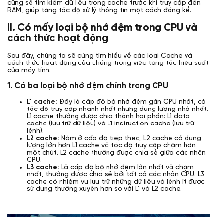
cũng sẽ tìm kiếm dữ liệu trong cache trước khi truy cập đến
RAM, giúp tăng tốc độ xử lý thông tin một cách đáng kể.
II. Có mấy loại bộ nhớ đệm trong CPU và
cách thức hoạt động
Sau đây, chúng ta sẽ cùng tìm hiểu về các loại Cache và
cách thức hoạt động của chúng trong việc tăng tốc hiệu suất
của máy tính.
1. Có ba loại bộ nhớ đệm chính trong CPU
L1 cache:
Đây là cấp độ bộ nhớ đệm gần CPU nhất, có
tốc độ truy cập nhanh nhất nhưng dung lượng nhỏ nhất.
L1 cache thường được chia thành hai phần: L1 data
cache (lưu trữ dữ liệu) và L1 instruction cache (lưu trữ
lệnh).
L2 cache:
Nằm ở cấp độ tiếp theo, L2 cache có dung
lượng lớn hơn L1 cache và tốc độ truy cập chậm hơn
một chút. L2 cache thường được chia sẻ giữa các nhân
CPU.
L3 cache:
Là cấp độ bộ nhớ đệm lớn nhất và chậm
nhất, thường được chia sẻ bởi tất cả các nhân CPU. L3
cache có nhiệm vụ lưu trữ những dữ liệu và lệnh ít được
sử dụng thường xuyên hơn so với L1 và L2 cache.