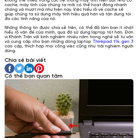
không thể thiếu trong các hệ thống máy tính hiện đại. Nhờ có
cache, máy tính của chúng ta mới có thể hoạt động nhanh
chóng và mượt mà như hiện nay. Việc hiểu rõ về cache sẽ
giúp chúng ta sử dụng máy tính hiệu quả hơn và tận dụng tối
đa các tính năng của nó.
Những thông tin được chia sẻ trên, có thể đã làm bạn ít nhất
hiểu rõ vấn đề của mình, qua đó sử dụng laptop tốt hơn. Đơn
vị Khánh Trần với kinh nghiệm nhiều năm trong nghề sẽ tư vấn
và cung cấp cho bạn những dòng laptop
Thinkpad t14 gen 3
cao cấp, thích hợp mọi công việc cũng như trải nghiệm người
dùng.
Chia sẻ bài viết
Có thể bạn quan tâm