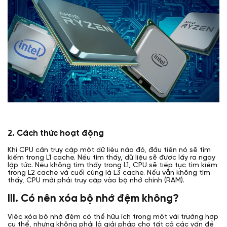
2. Cách thức hoạt động
Khi CPU cần truy cập một dữ liệu nào đó, đầu tiên nó sẽ tìm
kiếm trong L1 cache. Nếu tìm thấy, dữ liệu sẽ được lấy ra ngay
lập tức. Nếu không tìm thấy trong L1, CPU sẽ tiếp tục tìm kiếm
trong L2 cache và cuối cùng là L3 cache. Nếu vẫn không tìm
thấy, CPU mới phải truy cập vào bộ nhớ chính (RAM).
III. Có nên xóa bộ nhớ đệm không?
Việc xóa bộ nhớ đệm có thể hữu ích trong một vài trường hợp
cụ thể, nhưng không phải là giải pháp cho tất cả các vấn đề