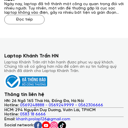
Ngày nay, laptop đã trở thành một công cụ quan trọng đối với
nhiều người. Tuy nhiên, một vấn đề thường gặp là cục sạc
laptop không vào điện, gây ra nhiều bất tiện và gián đoạn
công việc. Vậy, cách sửa cục sạc laptop không vào điện như
Đọc tiếp
thế nào? Laptop Khánh Trần sẽ giải đáp cho bạn qua bài viết
sau đây.
Laptop Khánh Trần HN
Laptop Khánh Trần rất hân hạnh được phục vụ quý khách.
Chúng tôi sẽ cố gắng hơn nữa để cảm ơn sự tin tưởng quý
khách đã dành cho Laptop Khánh Trần.
Thông tin liên hệ
HN: 26 Ngõ 165 Thái Hà, Đống Đa, Hà Nội
Hotline:
0569248888 - 0569249999 - 0562306666
HCM: 294 Nguyễn Duy Dương, Vườn Lài, TPHCM
Hotline:
0583 18 6666
Email:
khanh.prolap126@gmail.com
Social network: