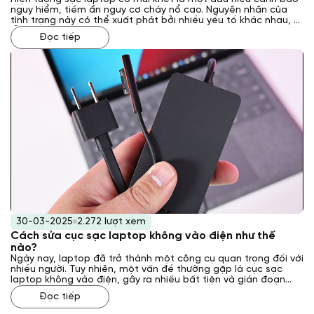
nguy hiểm, tiềm ẩn nguy cơ cháy nổ cao. Nguyên nhân của
tình trạng này có thể xuất phát bởi nhiều yếu tố khác nhau, từ
lỗi kỹ thuật bên trong sạc đến các vấn đề về nguồn điện hoặc
Đọc tiếp
môi trường sử dụng. Vậy phải xử lý như thế nào khi gặp phải
tình trạng này? Laptop Khánh Trần sẽ giải đáp cho bạn qua
bài viết sau đây.
30-03-2025
2.272 lượt xem
Cách sửa cục sạc laptop không vào điện như thế
nào?
Ngày nay, laptop đã trở thành một công cụ quan trọng đối với
nhiều người. Tuy nhiên, một vấn đề thường gặp là cục sạc
laptop không vào điện, gây ra nhiều bất tiện và gián đoạn
công việc. Vậy, cách sửa cục sạc laptop không vào điện như
Đọc tiếp
thế nào? Laptop Khánh Trần sẽ giải đáp cho bạn qua bài viết
sau đây.