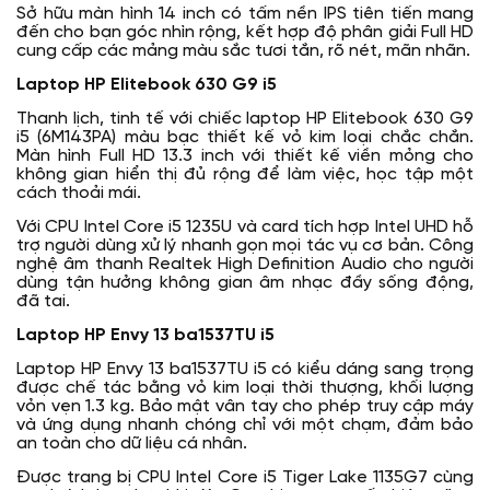
Sở hữu màn hình 14 inch có tấm nền IPS tiên tiến mang
đến cho bạn góc nhìn rộng, kết hợp độ phân giải Full HD
cung cấp các mảng màu sắc tươi tắn, rõ nét, mãn nhãn.
Laptop HP Elitebook 630 G9 i5
Thanh lịch, tinh tế với chiếc laptop HP Elitebook 630 G9
i5 (6M143PA) màu bạc thiết kế vỏ kim loại chắc chắn.
Màn hình Full HD 13.3 inch với thiết kế viền mỏng cho
không gian hiển thị đủ rộng để làm việc, học tập một
cách thoải mái.
Với CPU Intel Core i5 1235U và card tích hợp Intel UHD hỗ
trợ người dùng xử lý nhanh gọn mọi tác vụ cơ bản. Công
nghệ âm thanh Realtek High Definition Audio cho người
dùng tận hưởng không gian âm nhạc đầy sống động,
đã tai.
Laptop HP Envy 13 ba1537TU i5
Laptop HP Envy 13 ba1537TU i5 có kiểu dáng sang trọng
được chế tác bằng vỏ kim loại thời thượng, khối lượng
vỏn vẹn 1.3 kg. Bảo mật vân tay cho phép truy cập máy
và ứng dụng nhanh chóng chỉ với một chạm, đảm bảo
an toàn cho dữ liệu cá nhân.
Được trang bị CPU Intel Core i5 Tiger Lake 1135G7 cùng