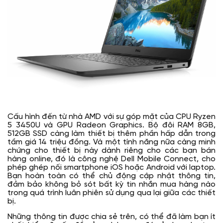
Cấu hình đến từ nhà AMD với sự góp mặt của CPU Ryzen
5 3450U và GPU Radeon Graphics. Bộ đôi RAM 8GB,
512GB SSD càng làm thiết bị thêm phần hấp dẫn trong
tầm giá 14 triệu đồng. Và một tính năng nữa càng minh
chứng cho thiết bị này dành riêng cho các bạn bán
hàng online, đó là công nghệ Dell Mobile Connect, cho
phép ghép nối smartphone iOS hoặc Android với laptop.
Bạn hoàn toàn có thể chủ động cập nhật thông tin,
đảm bảo không bỏ sót bất kỳ tin nhắn mua hàng nào
trong quá trình luân phiên sử dụng qua lại giữa các thiết
bị.
Những thông tin được chia sẻ trên, có thể đã làm bạn ít