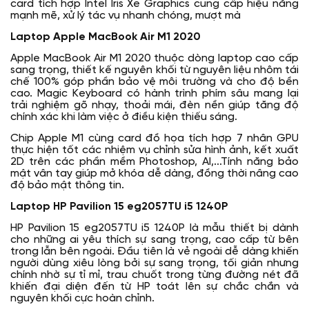
card tích hợp Intel Iris Xe Graphics cung cấp hiệu năng
mạnh mẽ, xử lý tác vụ nhanh chóng, mượt mà
Laptop Apple MacBook Air M1 2020
Apple MacBook Air M1 2020 thuộc dòng laptop cao cấp
sang trọng, thiết kế nguyên khối từ nguyên liệu nhôm tái
chế 100% góp phần bảo vệ môi trường và cho độ bền
cao. Magic Keyboard có hành trình phím sâu mang lại
trải nghiệm gõ nhạy, thoải mái, đèn nền giúp tăng độ
chính xác khi làm việc ở điều kiện thiếu sáng.
Chip Apple M1 cùng card đồ họa tích hợp 7 nhân GPU
thực hiện tốt các nhiệm vụ chỉnh sửa hình ảnh, kết xuất
2D trên các phần mềm Photoshop, AI,...Tính năng bảo
mật vân tay giúp mở khóa dễ dàng, đồng thời nâng cao
độ bảo mật thông tin.
Laptop HP Pavilion 15 eg2057TU i5 1240P
HP Pavilion 15 eg2057TU i5 1240P là mẫu thiết bị dành
cho những ai yêu thích sự sang trọng, cao cấp từ bên
trong lẫn bên ngoài. Đầu tiên là vẻ ngoài dễ dàng khiến
người dùng xiêu lòng bởi sự sang trọng, tối giản nhưng
chính nhờ sự tỉ mỉ, trau chuốt trong từng đường nét đã
khiến đại diện đến từ HP toát lên sự chắc chắn và
nguyên khối cực hoàn chỉnh.