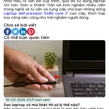
nhất hiểu rõ vấn đề của mình, qua đó sử dụng laptop
tốt hơn. Đơn vị Khánh Trần với kinh nghiệm nhiều năm
trong nghề sẽ tư vấn và cung cấp cho bạn những dòng
Laptop dell precision 5480 core i7
cao cấp, thích hợp
mọi công việc cũng như trải nghiệm người dùng.
Chia sẻ bài viết
Có thể bạn quan tâm
30-03-2025
3.571 lượt xem
Sạc laptop có mùi khét thì xử lý thế nào?
Hiện tượng sạc laptop có mùi khét là một dấu hiệu cảnh báo