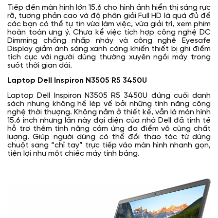
Tiếp đến màn hình lớn 15.6 cho hình ảnh hiển thị sáng rực
rỡ, tương phản cao và độ phân giải Full HD là quá đủ để
các bạn có thể tự tin vừa làm việc, vừa giải trí, xem phim
hoàn toàn ưng ý. Chưa kể việc tích hợp công nghệ DC
Dimming chống nhấp nháy và công nghệ Eyesafe
Display giảm ánh sáng xanh càng khiến thiết bị ghi điểm
tích cực với người dùng thường xuyên ngồi máy trong
suốt thời gian dài.
Laptop Dell Inspiron N3505 R5 3450U
Laptop Dell Inspiron N3505 R5 3450U đứng cuối danh
sách nhưng không hề lép vế bởi những tính năng công
nghệ thời thượng. Không nằm ở thiết kế, vẫn là màn hình
15.6 inch nhưng lần này đại diện của nhà Dell đã tinh tế
hỗ trợ thêm tính năng cảm ứng đa điểm vô cùng chất
lượng. Giúp người dùng có thể đổi thao tác từ dùng
chuột sang “chỉ tay” trực tiếp vào màn hình nhanh gọn,
tiện lợi như một chiếc máy tính bảng.