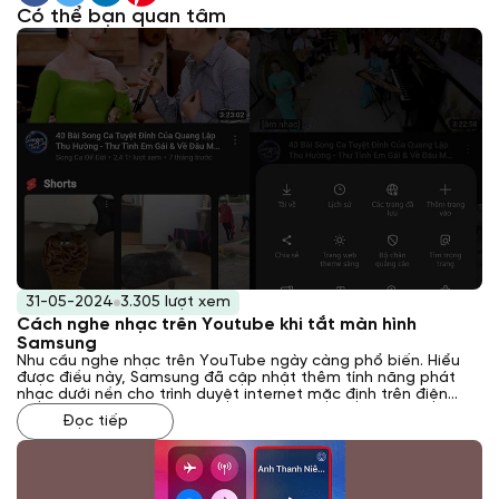
Có thể bạn quan tâm
31-05-2024
3.305 lượt xem
Cách nghe nhạc trên Youtube khi tắt màn hình
Samsung
Nhu cầu nghe nhạc trên YouTube ngày càng phổ biến. Hiểu
được điều này, Samsung đã cập nhật thêm tính năng phát
nhạc dưới nền cho trình duyệt internet mặc định trên điện
thoại trong phiên bản One UI 6. Nếu bạn đã truy cập Laptop
Đọc tiếp
Khánh Trần, hãy cùng mình khám phá Cách nghe nhạc trên
Youtube khi tắt màn hình Samsung qua bài viết này nhé.