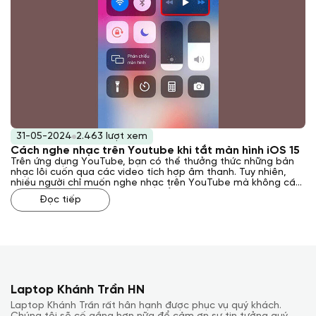
31-05-2024
2.463 lượt xem
Cách nghe nhạc trên Youtube khi tắt màn hình iOS 15
Trên ứng dụng YouTube, bạn có thể thưởng thức những bản
nhạc lôi cuốn qua các video tích hợp âm thanh. Tuy nhiên,
nhiều người chỉ muốn nghe nhạc trên YouTube mà không cần
xem hình ảnh. Vậy làm thế nào để giảm hao pin và tránh làm
Đọc tiếp
nóng điện thoại trong trường hợp này? Hướng dẫn của Laptop
Khánh Trần về cách nghe nhạc trên Youtube khi tắt màn hình
iOS 15 dưới đây sẽ giúp ích cho bạn.
Laptop Khánh Trần HN
Laptop Khánh Trần rất hân hạnh được phục vụ quý khách.