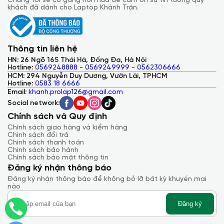
Chúng tôi sẽ cố gắng hơn nữa để cảm ơn sự tin tưởng quý
khách đã dành cho Laptop Khánh Trần.
Thông tin liên hệ
HN: 26 Ngõ 165 Thái Hà, Đống Đa, Hà Nội
Hotline:
0569248888 - 0569249999 - 0562306666
HCM: 294 Nguyễn Duy Dương, Vườn Lài, TPHCM
Hotline:
0583 18 6666
Email:
khanh.prolap126@gmail.com
Social network:
Chính sách và Quy định
Chính sách giao hàng và kiểm hàng
Chính sách đổi trả
Chính sách thanh toán
Chính sách bảo hành
Chính sách bảo mật thông tin
Đăng ký nhận thông báo
Đăng ký nhận thông báo để không bỏ lỡ bất kỳ khuyến mại
nào
Đăng ký