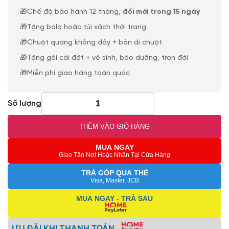
🎁Chế độ bảo hành 12 tháng,
đổi mới trong 15 ngày
🎁Tặng balo hoặc túi xách thời trang
🎁Chuột quang không dây + bàn di chuột
🎁Tặng gói cài đặt + vệ sinh, bảo dưỡng, trọn đời
🎁Miễn phí giao hàng toàn quốc
Số lượng
THÊM VÀO GIỎ HÀNG
MUA NGAY
Giao Tận Nơi Hoặc Nhận Tại Cửa Hàng
TRẢ GÓP QUA THẺ
Visa, Master, JCB
MUA NGAY - TRẢ SAU
ƯU ĐÃI KHI THANH TOÁN