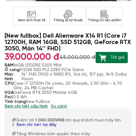
Xem ảnh thực tế
Thông số kỹ thuật
Thông tin sản phẩm
[New fullbox] Dell Alienware X14 R1 (Core i7
12700H, RAM 16GB, SSD 512GB, GeForce RTX
3050, Màn 14’’ FHD)
39.000.000 đ
45.000.000 đ
Trả giá
RAM
16GB LPDDR5 5200 MHz
Ổ cứng
512GB SSD M.2 2280 PCIe Gen4
Màn
14'' FHD (1920 x 1080) IPS, 144 Hz, 157 ppi, 16:9, Dolby
hình
Vision
CPU
Core i7 12700H (14 cores, 20 threads, 2.30 GHz - 4.70
GHz, 24 MB Cache)
VGA
GeForce RTX 3050 Mobile 4GB
Pin
80.5 Wh
Tình trạng
New Fullbox
Xem chi tiết cấu hình
So sánh
🎁Giảm tới
1.000.000VNĐ
khi quý khách mua máy lần
2.
Xem chi tiết tại đây
🎁Tặng Windows bản quyền theo máy