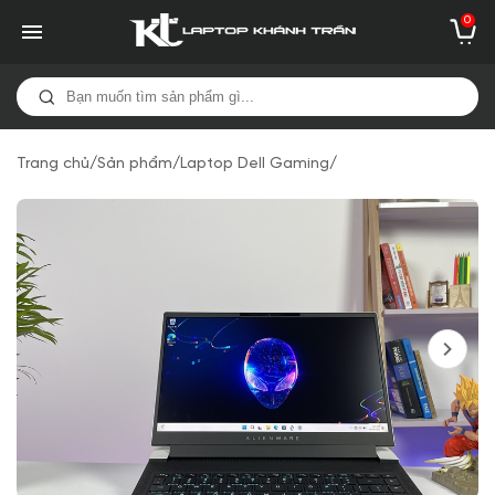
0
Trang chủ
/
Sản phẩm
/
Laptop Dell Gaming
/