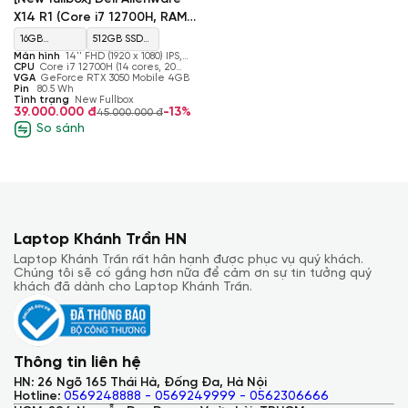
X14 R1 (Core i7 12700H, RAM
16GB, SSD 512GB, GeForce
16GB
512GB SSD
RTX 3050, Màn 14’’ FHD)
Màn hình
14'' FHD (1920 x 1080) IPS,
LPDDR5
M.2 2280
144 Hz, 157 ppi, 16:9, Dolby Vision
CPU
Core i7 12700H (14 cores, 20
threads, 2.30 GHz - 4.70 GHz, 24 MB
VGA
GeForce RTX 3050 Mobile 4GB
5200 MHz
PCIe Gen4
Cache)
Pin
80.5 Wh
Tình trạng
New Fullbox
39.000.000 đ
-13%
45.000.000 đ
So sánh
Laptop Khánh Trần HN
Laptop Khánh Trần rất hân hạnh được phục vụ quý khách.
Chúng tôi sẽ cố gắng hơn nữa để cảm ơn sự tin tưởng quý
khách đã dành cho Laptop Khánh Trần.
Trong khi đó, Alienware X14 cung cấp tùy chọn vi xử lý và card
đồ họa cao cấp nhất là Intel Core i9-12900H và NVIDIA
GeForce RTX 3080, cùng bộ nhớ DDR5-4800 lên đến 32 GB
Thông tin liên hệ
và cùng chung tùy chọn SSD. Hai tấm nền được sử dụng là
QHD tần số quét 240Hz và FullHD 360Hz., ngoài ra bản thấp
HN: 26 Ngõ 165 Thái Hà, Đống Đa, Hà Nội
còn có 144hz và 165Hz.
Hotline:
0569248888 - 0569249999 - 0562306666