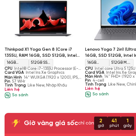
Thinkpad X1 Yoga Gen 8 (Core i7
Lenovo Yoga 7 2in1 (Ultr
1355U, RAM 16GB, SSD 512GB, Intel
16GB, SSD 512GB, Intel Ir
Iris Xe Graphics, Màn 14″ WUXGA)
Graphics, Màn 14'' FHD+
16GB
512GB SSD
16GB
512GB M.2
CPU
Intel® Core i7-1355U Processor (E-
CPU
Intel core Ultra 5 125
LPDDR5
M.2 2280
LPDDR5X
PCIe
cores up to 3.70 GHz P-cores up to 5.00
Card VGA
Intel Iris Xe Graphics
up to 4.3 GHz, 12 Cores, 1
Card VGA
Intel Iris Xe Gr
GHz)
12MB Cache)
Màn Hình
14'' FHD+ (1920 x 
5200MHz
PCIe
7467 MHz
NVMe SSD
Màn Hình
14″ WUXGA (1920 x 1200), IPS,
300 nits, TouchScreen
Pin
4-cell
Anti-Glare, Touch, 100%sRGB, 400 nits,
Pin
57 WHr
Gen4
Tình Trạng
Like New, Chí
60Hz, LED Backlight, Narrow Bezel, Low
Tình Trạng
Like New, Nhập Khẩu
Liên hệ
Liên hệ
Performance
So sánh
So sánh
TLC Opal
2
41
1
Giờ vàng giá sốc
chỉ còn
giờ
phút
giây