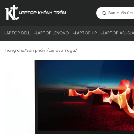
LAPTOP DELL
LAPTOP LENOVO
LAPTOP HP
LAPTOP ASUS
L
Trang chủ
/
Sản phẩm
/
Lenovo Yoga
/