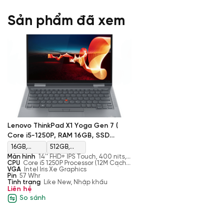
Sản phẩm đã xem
Lenovo ThinkPad X1 Yoga Gen 7 (
Core i5-1250P, RAM 16GB, SSD
512GB, Intel Iris Xe Graphics, Màn 14''
16GB,
512GB,
FHD+ Touch )
Màn hình
14'' FHD+ IPS Touch, 400 nits,
DDR5,
M.2, PCIe
Anti-Glare, 16:10, Low power, Eyesafe
CPU
Core i5 1250P Processor (12M Cache,
Certified, ICC
up to 4.40 GHz, 12 cores, 16 threads)
VGA
Intel Iris Xe Graphics
4800 MHz,
NVMe, SSD
Pin
57 Whr
Tình trạng
Max 32GB
Like New, Nhập khẩu
Liên hệ
So sánh