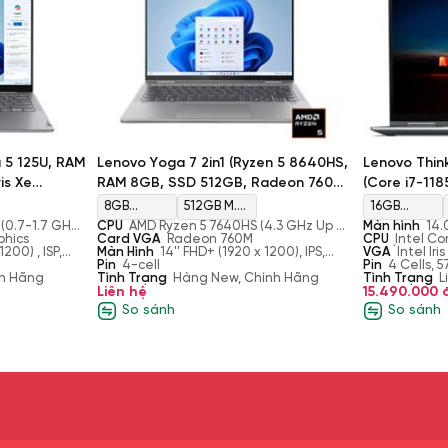
a 5 125U, RAM
Lenovo Yoga 7 2in1 (Ryzen 5 8640HS,
Lenovo Thin
is Xe
RAM 8GB, SSD 512GB, Radeon 760M,
(Core i7-11
 Touch)
Màn 14'' FHD+ Touch)
256GB, Intel
8GB
512GB M.2
16GB
14'' UHD 4K 
U (0.7-1.7 GHz
CPU
AMD Ryzen 5 7640HS (4.3 GHz Up to
Màn hình
14.
LPDDR5X
PCIe
LPDDR4x
4 Threads,
aphics
5.0 GHz, 6 Cores 12 Threads, 16 MB
Card VGA
Radeon 760M
IPS, anti-ref
CPU
Intel Co
1200) , ISP,
Cache)
Màn Hình
14'' FHD+ (1920 x 1200), IPS,
touchscreen w
vPro (3.00 GH
VGA
Intel Ir
7467 MHz
NVMe SSD
4266MHz
300 nits, touch
Pin
4-cell
500nits
Turbo Boost, 
Pin
4 Cells, 
nh Hãng
Tình Trạng
Hàng New, Chính Hãng
Cache)
Tình Trạng
(soldered)
L
Liên hệ
15.490.000 
So sánh
So sánh