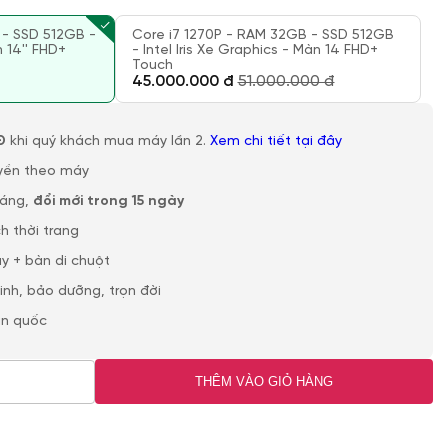
 - SSD 512GB -
Core i7 1270P - RAM 32GB - SSD 512GB
n 14'' FHD+
- Intel Iris Xe Graphics - Màn 14 FHD+
Touch
45.000.000 đ
51.000.000 đ
Đ
khi quý khách mua máy lần 2.
Xem chi tiết tại đây
yền theo máy
háng,
đổi mới trong 15 ngày
h thời trang
y + bàn di chuột
sinh, bảo dưỡng, trọn đời
àn quốc
THÊM VÀO GIỎ HÀNG