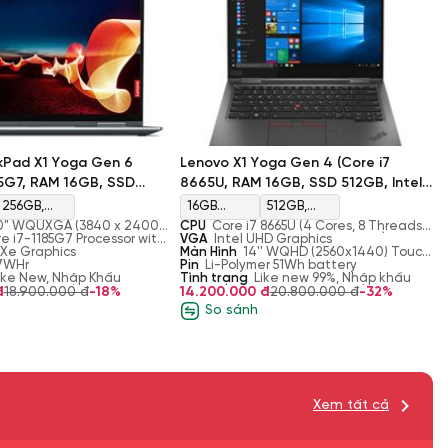
kPad X1 Yoga Gen 6
Lenovo X1 Yoga Gen 4 (Core i7
85G7, RAM 16GB, SSD
8665U, RAM 16GB, SSD 512GB, Intel
 Iris Xe Graphics, Màn
UHD Graphics, Màn 14'' WQHD Touch)
256GB,
16GB
512GB,
Touch)
0" WQUXGA (3840 x 2400)
CPU
Core i7 8665U (4 Cores, 8 Threads,
M.2, PCIe
LPDDR3
M.2, PCIe
lective, anti-smudge,
re i7-1185G7 Processor with
1.9GHz up to 4.8GHz, 8MB Cache)
VGA
Intel UHD Graphics
ith Dolby Vision, HDR 400,
z, up to 4.80 GHz with
is Xe Graphics
Màn Hình
14'' WQHD (2560x1440) Touch,
NVMe, SSD
2133 MHz
NVMe, SSD
4 Cores, 8 Threads, 12 MB
57WHr
IPS, 300 nits, Anti-reflection Anti-
Pin
Li-Polymer 51Wh battery
ike New, Nhập Khẩu
smudge, 16:9, 72% NTSC
Tình trạng
Like new 99%, Nhập khẩu
đ
18.900.000 đ
-18%
14.200.000 đ
20.800.000 đ
-32%
So sánh
Xem tất cả