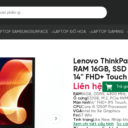
APTOP SAMSUNG
SURFACE
LAPTOP ĐỒ HỌA
LAPTOP GAMING
Lenovo ThinkPa
RAM 16GB, SSD 5
14'' FHD+ Touch 
Liên hệ
Trả gi
RAM
16GB, DDR5, 4800 MHz,
Ổ cứng
512GB, M.2, PCIe NV
Màn hình
14'' FHD+ IPS Touch,
CPU
Core i5 1250P Processor 
VGA
Intel Iris Xe Graphics
Pin
57 Whr
Tình trạng
Like New, Nhập kh
Xem chi tiết cấu hình
So sá