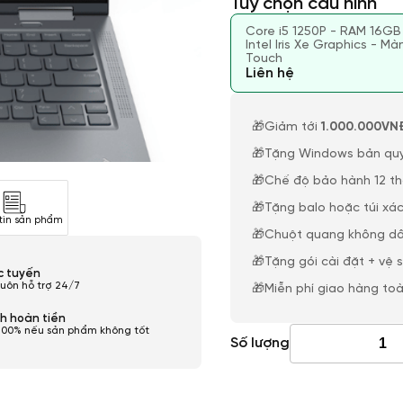
Tùy chọn cấu hình
Core i5 1250P - RAM 16GB
Intel Iris Xe Graphics - Mà
Touch
Liên hệ
🎁Giảm tới
1.000.000VN
🎁Tặng Windows bản qu
🎁Chế độ bảo hành 12 t
🎁Tặng balo hoặc túi xác
tin sản phẩm
🎁Chuột quang không dâ
🎁Tặng gói cài đặt + vệ 
ực tuyến
luôn hỗ trợ 24/7
🎁Miễn phí giao hàng to
h hoàn tiền
100% nếu sản phẩm không tốt
Số lượng