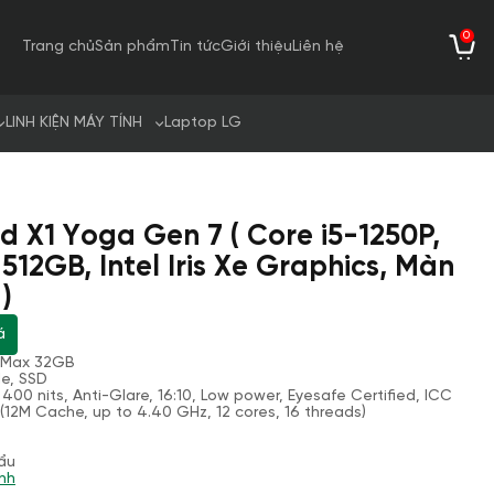
0
Trang chủ
Sản phẩm
Tin tức
Giới thiệu
Liên hệ
LINH KIỆN MÁY TÍNH
Laptop LG
d X1 Yoga Gen 7 ( Core i5-1250P,
12GB, Intel Iris Xe Graphics, Màn
)
á
 Max 32GB
Me, SSD
 400 nits, Anti-Glare, 16:10, Low power, Eyesafe Certified, ICC
(12M Cache, up to 4.40 GHz, 12 cores, 16 threads)
ẩu
nh