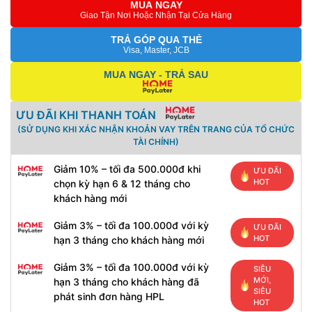
MUA NGAY
Giao Tận Nơi Hoặc Nhận Tại Cửa Hàng
TRẢ GÓP QUA THẺ
Visa, Master, JCB
MUA NGAY - TRẢ SAU
ƯU ĐÃI KHI THANH TOÁN
(SỬ DỤNG KHI XÁC NHẬN KHOẢN VAY TRÊN TRANG CỦA TỔ CHỨC
TÀI CHÍNH)
Giảm 10% – tối đa 500.000đ khi
ƯU ĐÃI
HOT
chọn kỳ hạn 6 & 12 tháng cho
khách hàng mới
Giảm 3% – tối đa 100.000đ với kỳ
ƯU ĐÃI
HOT
hạn 3 tháng cho khách hàng mới
Giảm 3% – tối đa 100.000đ với kỳ
SIÊU
MỚI,
hạn 3 tháng cho khách hàng đã
SIÊU
phát sinh đơn hàng HPL
HOT