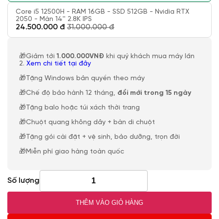
Core i5 12500H - RAM 16GB - SSD 512GB - Nvidia RTX
2050 - Màn 14'' 2.8K IPS
24.500.000 đ
31.000.000 đ
🎁Giảm tới
1.000.000VNĐ
khi quý khách mua máy lần
2.
Xem chi tiết tại đây
🎁Tặng Windows bản quyền theo máy
🎁Chế độ bảo hành 12 tháng,
đổi mới trong 15 ngày
🎁Tặng balo hoặc túi xách thời trang
🎁Chuột quang không dây + bàn di chuột
🎁Tặng gói cài đặt + vệ sinh, bảo dưỡng, trọn đời
🎁Miễn phí giao hàng toàn quốc
Số lượng
THÊM VÀO GIỎ HÀNG