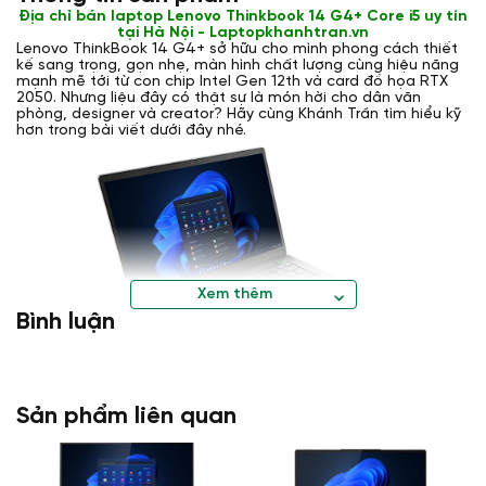
Địa chỉ bán laptop Lenovo Thinkbook 14 G4+ Core i5 uy tín
tại Hà Nội - Laptopkhanhtran.vn
Lenovo ThinkBook 14 G4+ sở hữu cho mình phong cách thiết
kế sang trọng, gọn nhẹ, màn hình chất lượng cùng hiệu năng
mạnh mẽ tới từ con chip Intel Gen 12th và card đồ họa RTX
2050. Nhưng liệu đây có thật sự là món hời cho dân văn
phòng, designer và creator? Hãy cùng Khánh Trần tìm hiểu kỹ
hơn trong bài viết dưới đây nhé.
Xem thêm
Bình luận
Thiết kế chuyên nghiệp hiện đại
Lenovo ThinkBook 14 G4+
Sản phẩm liên quan
laptop được thiết kế theo hướng tối giản không quá cầu kỳ
nhưng vẫn cho thấy được sự sang trọng và hiện đại vốn có
trên những chiếc ThinkBook. Vỏ máy được làm từ chất liệu kim
loại, các chi tiết được hoàn thiện chắc chắn kể cả những bộ