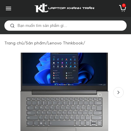
0
Trang chủ
/
Sản phẩm
/
Lenovo Thinkbook
/