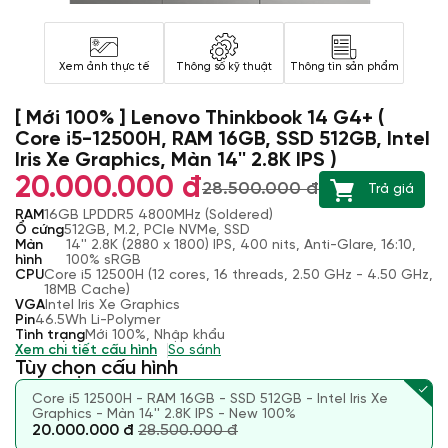
Xem ảnh thực tế
Thông số kỹ thuật
Thông tin sản phẩm
[ Mới 100% ] Lenovo Thinkbook 14 G4+ (
Core i5-12500H, RAM 16GB, SSD 512GB, Intel
Iris Xe Graphics, Màn 14'' 2.8K IPS )
20.000.000 đ
28.500.000 đ
Trả giá
RAM
16GB LPDDR5 4800MHz (Soldered)
Ổ cứng
512GB, M.2, PCIe NVMe, SSD
Màn
14'' 2.8K (2880 x 1800) IPS, 400 nits, Anti-Glare, 16:10,
hình
100% sRGB
CPU
Core i5 12500H (12 cores, 16 threads, 2.50 GHz - 4.50 GHz,
18MB Cache)
VGA
Intel Iris Xe Graphics
Pin
46.5Wh Li-Polymer
Tình trạng
Mới 100%, Nhập khẩu
Xem chi tiết cấu hình
So sánh
Tùy chọn cấu hình
Core i5 12500H - RAM 16GB - SSD 512GB - Intel Iris Xe
Graphics - Màn 14'' 2.8K IPS - New 100%
20.000.000 đ
28.500.000 đ