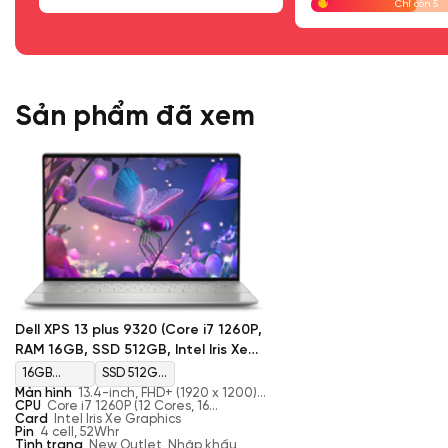
Forcepad được Dell làm bằng kính liền mạch, cho phép phản hồi
Chỉ còn 5
sử dụng công nghệ Piezo cùng với các động cơ nhỏ.
Sản phẩm đã xem
Dell XPS 13 plus 9320 (Core i7 1260P,
RAM 16GB, SSD 512GB, Intel Iris Xe
Graphics , Màn 13.4'' FHD+ )
16GB
SSD 512GB
Màn hình
13.4-inch, FHD+ (1920 x 1200),
5200MHz
M.2 PCIe
60Hz, anti-glare, InfinityEdge, sRGB
CPU
Core i7 1260P (12 Cores, 16
100% typical, 500 nits
Threads, 3.40 GHz - 4.70 Ghz, 12MB
Card
Intel Iris Xe Graphics
LPDDR5
NVMe
Cache)
Pin
4 cell, 52Whr
Tình trạng
Onboard
New Outlet, Nhập khẩu