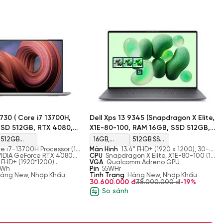
9730 ( Core i7 13700H,
Dell Xps 13 9345 (Snapdragon X Elite,
SD 512GB, RTX 4080,
X1E-80-100, RAM 16GB, SSD 512GB,
+)
Qualcomm Adreno GPU, Màn 13.4"
512GB
16GB,
512GB SSD
FHD+)
re i7-13700H Processor (14-
Màn Hình
13.4" FHD+ (1920 x 1200), 30-
PCIe
LPDDR5X,
M.2 NVMe
che, up to 5.0 GHz)
IDIA GeForce RTX 4080
120Hz, Non-Touch, Anti-Glare, 500 nit,
CPU
Snapdragon X Elite, X1E-80-100 (12
DDR6
, FHD+ (1920*1200)
EyeSafe, InfinityEdge
cores up to 3.4 GHz Dual-Core Boost up
VGA
Qualcomm Adreno GPU
Gen4 M.2
8448MT/s
Non-Touch, Anti-Glare,
7 Wh
to 4 GHz, NPU integrated)
Pin
55WHr
àng New, Nhập Khẩu
SSD
Tình Trạng
Hàng New, Nhập Khẩu
30.600.000 đ
38.000.000 đ
-19%
So sánh