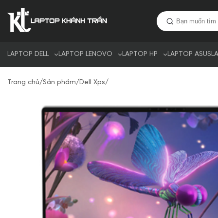
LAPTOP DELL
LAPTOP LENOVO
LAPTOP HP
LAPTOP ASUS
L
Trang chủ
/
Sản phẩm
/
Dell Xps
/