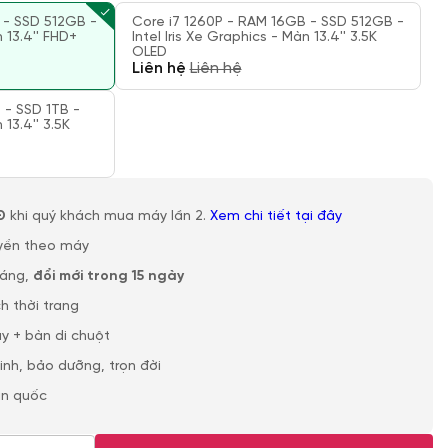
 - SSD 512GB -
Core i7 1260P - RAM 16GB - SSD 512GB -
n 13.4'' FHD+
Intel Iris Xe Graphics - Màn 13.4'' 3.5K
OLED
Liên hệ
Liên hệ
 - SSD 1TB -
 13.4'' 3.5K
Đ
khi quý khách mua máy lần 2.
Xem chi tiết tại đây
yền theo máy
háng,
đổi mới trong 15 ngày
h thời trang
y + bàn di chuột
sinh, bảo dưỡng, trọn đời
àn quốc