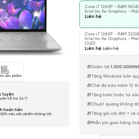
Core i7 1260P - RAM 16GB
Intel Iris Xe Graphics - Mà
Liên hệ
Core i7 1260P - RAM 32GB
Intel Iris Xe Graphics - Màn
OLED
Liên hệ
Liên hệ
🎁Giảm tới
1.000.000VN
🎁Tặng Windows bản qu
tin sản phẩm
🎁Chế độ bảo hành 12 t
ực tuyến
🎁Tặng balo hoặc túi xác
luôn hỗ trợ 24/7
🎁Chuột quang không dâ
h hoàn tiền
🎁Tặng gói cài đặt + vệ 
100% nếu sản phẩm không tốt
🎁Miễn phí giao hàng to