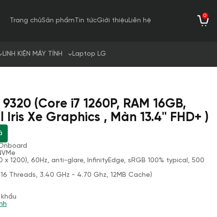
0
Trang chủ
Sản phẩm
Tin tức
Giới thiệu
Liên hệ
LINH KIỆN MÁY TÍNH
Laptop LG
s 9320 (Core i7 1260P, RAM 16GB,
 Iris Xe Graphics , Màn 13.4'' FHD+ )
á
Onboard
 NVMe
0 x 1200), 60Hz, anti-glare, InfinityEdge, sRGB 100% typical, 500
, 16 Threads, 3.40 GHz - 4.70 Ghz, 12MB Cache)
 khẩu
nh