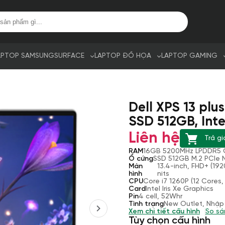
APTOP SAMSUNG
SURFACE
LAPTOP ĐỒ HỌA
LAPTOP GAMING
Dell XPS 13 plu
SSD 512GB, Intel
Liên hệ
Trả gi
RAM
16GB 5200MHz LPDDR5 
Ổ cứng
SSD 512GB M.2 PCIe
Màn
13.4-inch, FHD+ (192
hình
nits
CPU
Core i7 1260P (12 Cores
Card
Intel Iris Xe Graphics
Pin
4 cell, 52Whr
Tình trạng
New Outlet, Nhập
Xem chi tiết cấu hình
So sá
Tùy chọn cấu hình